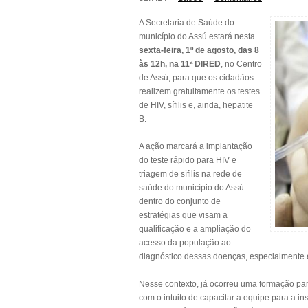
A Secretaria de Saúde do
município do Assú estará nesta
sexta-feira, 1º de agosto, das 8
às 12h, na 11ª DIRED
, no Centro
de Assú, para que os cidadãos
realizem gratuitamente os testes
de HIV, sífilis e, ainda, hepatite
B.
A ação marcará a implantação
do teste rápido para HIV e
triagem de sífilis na rede de
saúde do município do Assú
dentro do conjunto de
estratégias que visam a
qualificação e a ampliação do
acesso da população ao
diagnóstico dessas doenças, especialmente 
Nesse contexto, já ocorreu uma formação par
com o intuito de capacitar a equipe para a in