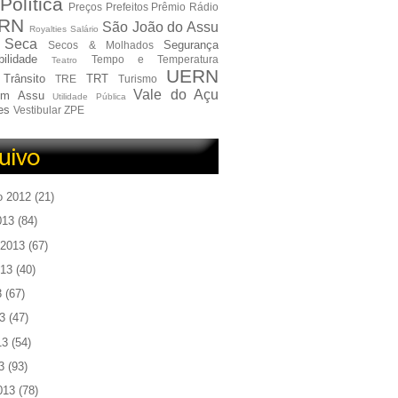
Política
Preços
Prefeitos
Prêmio
Rádio
RN
São João do Assu
Royalties
Salário
Seca
Segurança
Secos & Molhados
ilidade
Tempo e Temperatura
Teatro
UERN
Trânsito
TRT
TRE
Turismo
Vale do Açu
em Assu
Utilidade Pública
es
Vestibular
ZPE
o 2012
(21)
013
(84)
 2013
(67)
013
(40)
3
(67)
3
(47)
13
(54)
3
(93)
013
(78)