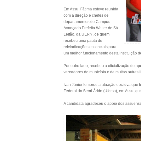
Em Assu, Fátima esteve reunida
com a direção e chefes de
departamentos do Campus
Avançado Prefeito Walter de Sá
Leitão, da UERN, de quem
recebeu uma pauta de
reivindicações essenciais para
um melhor funcionamento desta instituição de
Por outro lado, recebeu a oficialização do ap
vereadores do município e de muitas outras 
Ivan Júnior lembrou a atuação decisiva que 
Federal do Semi-Árido (Ufersa), em Assu, que
A candidata agradeceu o apoio dos assuenses 