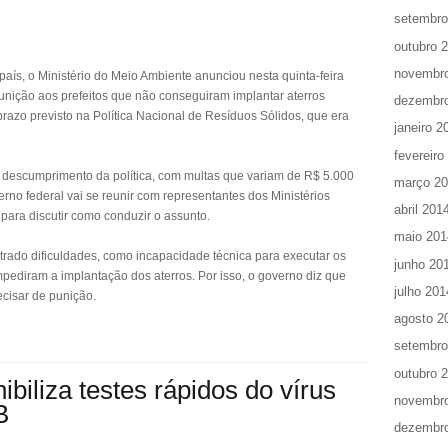
setembro
outubro 
novembr
 país, o Ministério do Meio Ambiente anunciou nesta quinta-feira
punição aos prefeitos que não conseguiram implantar aterros
dezembr
o prazo previsto na Política Nacional de Resíduos Sólidos, que era
janeiro 2
fevereiro
 descumprimento da política, com multas que variam de R$ 5.000
março 2
rno federal vai se reunir com representantes dos Ministérios
abril 201
 para discutir como conduzir o assunto.
maio 201
trado dificuldades, como incapacidade técnica para executar os
junho 20
mpediram a implantação dos aterros. Por isso, o governo diz que
julho 201
cisar de punição.
agosto 2
setembro
outubro 
biliza testes rápidos do vírus
novembr
B
dezembr