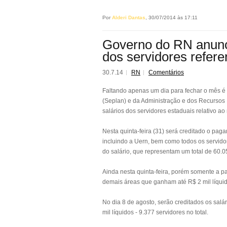
Por
Alderi Dantas
, 30/07/2014 às 17:11
Governo do RN anunc
dos servidores refere
30.7.14
RN
Comentários
Faltando apenas um dia para fechar o mês é
(Seplan) e da Administração e dos Recurso
salários dos servidores estaduais relativo ao
Nesta quinta-feira (31) será creditado o pa
incluindo a Uern, bem como todos os servido
do salário, que representam um total de 60.0
Ainda nesta quinta-feira, porém somente a par
demais áreas que ganham até R$ 2 mil líqui
No dia 8 de agosto, serão creditados os salá
mil líquidos - 9.377 servidores no total.