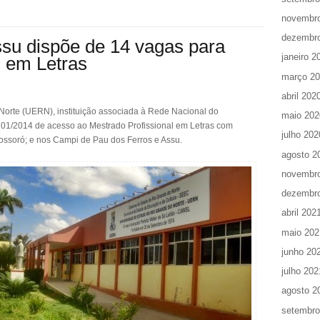
novembr
dezembr
u dispõe de 14 vagas para
janeiro 2
l em Letras
março 2
abril 202
Norte (UERN), instituição associada à Rede Nacional do
maio 202
tal 01/2014 de acesso ao Mestrado Profissional em Letras com
julho 202
ossoró; e nos Campi de Pau dos Ferros e Assu.
agosto 2
novembr
dezembr
abril 202
maio 202
junho 20
julho 202
agosto 2
setembro