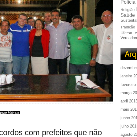
Polícia
Religião
Saúde
Sustentab
Tradição
Ufersa 
Vereador
dezembr
janeiro 2
fevereiro
março 2
abril 201
maio 201
ayane Mainara
junho 20
julho 201
cordos com prefeitos que não
agosto 2