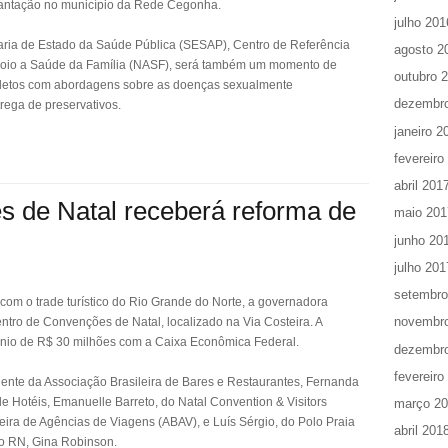
lantação no município da Rede Cegonha.
julho 201
taria de Estado da Saúde Pública (SESAP), Centro de Referência
agosto 2
Apoio a Saúde da Família (NASF), será também um momento de
outubro 
nfletos com abordagens sobre as doenças sexualmente
dezembr
trega de preservativos.
janeiro 2
fevereiro
abril 201
 de Natal receberá reforma de
maio 201
junho 20
julho 201
setembro
 com o trade turístico do Rio Grande do Norte, a governadora
novembr
ntro de Convenções de Natal, localizado na Via Costeira. A
ênio de R$ 30 milhões com a Caixa Econômica Federal.
dezembr
fevereiro
ente da Associação Brasileira de Bares e Restaurantes, Fernanda
de Hotéis, Emanuelle Barreto, do Natal Convention & Visitors
março 2
ira de Agências de Viagens (ABAV), e Luís Sérgio, do Polo Praia
abril 201
do RN, Gina Robinson.