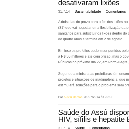
desativaram lixões
31.7.14
Sustentabilidade
Comentários
A dois dias do prazo para o fim dos lixões no
(31) que vai negociar uma flexibilização da 
sanitários para substituir os lixões dentro d
de quatro anos e termina em 2 de agosto.
Em tese os prefeitos podem ser punidos pelo
a R$ 50 milhões e até com prisão, mas o gove
Públicos no próximo dia 22, em Porto Alegre,
Segundo a ministra, as prefeituras têm encon
projetos e situações de inadimplência, que i
estimulará soluções para o problema sem pre
Por
Alderi Dantas
, 31/07/2014 às 20:19
Saúde do Assú disponi
HIV, sífilis e hepatite 
31.7.14
Saúde
Comentários