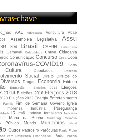
AAL
ão_não
Agricultura
Apae
Advocacia
Assu
Assembleia Legislativa
dos
Brasil
BR 304
CAERN
Calendário
is
Cidadania
Carnaval
Chuva
Celebridade
Concurso
Comunicação
Copa
ércio
Copa
oronavírus-COVID19
Costa
Cultura
Deputados
Descaso
olvimento Social
Direito
Direitos do
Diversos
Economia
Editoria
Drogas
ão
Eleições
Educação I Eleições 2014
es 2014
Eleições 2018
Eleições 2016
Entretenimento
 2020
Eleições 2022
Energia
e
Fim de Semana
Igreja
Governo
Família
INsegurança
Imprensa
Indústria
IR
Irmã Lindalva
Jornalismo
ilidade
Judiciário
Maria da Penha
Lei
Marketing
Memória
Municípios
io Público
Mundo
Natal
ão
Outros
Padroeiro
Paróquias
Paulo Freire
Poder
soa com Deficiência
Piranhas-Açu
Poesia