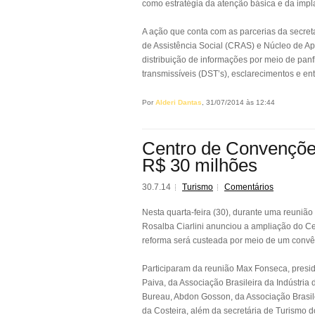
como estratégia da atenção básica e da imp
A ação que conta com as parcerias da secre
de Assistência Social (CRAS) e Núcleo de 
distribuição de informações por meio de pa
transmissíveis (DST’s), esclarecimentos e en
Por
Alderi Dantas
, 31/07/2014 às 12:44
Centro de Convenções
R$ 30 milhões
30.7.14
Turismo
Comentários
Nesta quarta-feira (30), durante uma reunião
Rosalba Ciarlini anunciou a ampliação do Ce
reforma será custeada por meio de um conv
Participaram da reunião Max Fonseca, presid
Paiva, da Associação Brasileira da Indústria 
Bureau, Abdon Gosson, da Associação Brasile
da Costeira, além da secretária de Turismo 