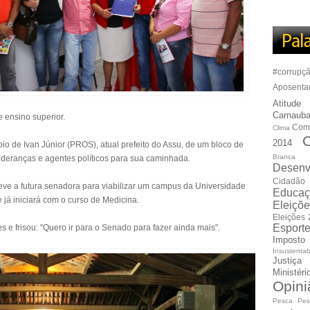
#corrupç
Aposenta
Atitude
Carnauba
 ensino superior.
Com
Clima
C
2014
oio de Ivan Júnior (PROS), atual prefeito do Assu, de um bloco de
Branca
lideranças e agentes políticos para sua caminhada.
Desenv
Cidadão
teve a futura senadora para viabilizar um campus da Universidade
Educaç
 já iniciará com o curso de Medicina.
Eleiçõ
Eleições
Esport
e frisou: "Quero ir para o Senado para fazer ainda mais".
Imposto
Insustentab
Justiça
Ministér
Opini
Pesca
Pes