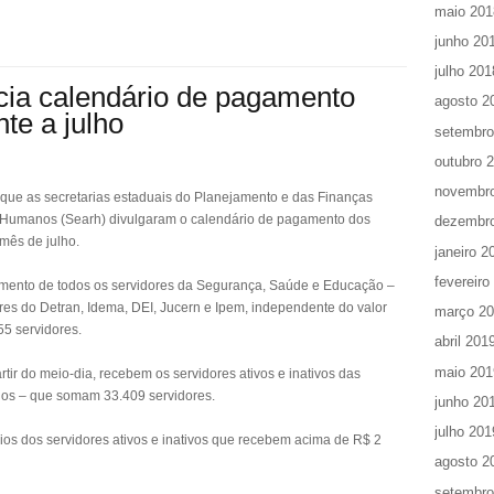
maio 201
junho 20
julho 201
ia calendário de pagamento
agosto 2
nte a julho
setembro
outubro 
novembr
 que as secretarias estaduais do Planejamento e das Finanças
s Humanos (Searh) divulgaram o calendário de pagamento dos
dezembr
 mês de julho.
janeiro 2
fevereiro
gamento de todos os servidores da Segurança, Saúde e Educação –
res do Detran, Idema, DEI, Jucern e Ipem, independente do valor
março 2
55 servidores.
abril 201
maio 201
tir do meio-dia, recebem os servidores ativos e inativos das
dos – que somam 33.409 servidores.
junho 20
julho 201
rios dos servidores ativos e inativos que recebem acima de R$ 2
agosto 2
setembro