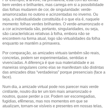
bem verdes e brilhantes, mas carrega em si a possibilidade
das folhas mudarem de cor, de singularidade: verde-
amarronzadas no outono e acinzentadas no inverno. Ou
seja, a individualidade constituída é o que ela é, naquele
momento: folhas verdes brilhantes. O verde-amarronzado e
a cor acinzentada são, portanto, singularidades, ou seja,
são características relativas à folha, embora não se
encontrem na forma atual, logo são virtualidades da folha
enquanto se mantém a primavera.
Por comparação, as amizades virtuais também são reais,
concretas, podem ser experimentadas, sentidas e
vivenciadas. A diferença é que sua materialidade e as
maneiras singulares como elas se manifestam são distintas
das amizades ditas “verdadeiras” porque presenciais (face a
face).
Num dia, a amizade virtual pode nos parecer mais verde
cintilante, noutro dia ter um tom mais amarronzado e
noutros, quase perder a cor. Podem ser escorregadias,
fugidias, efêmeras, mas nos momentos em que se
atualizam, tornam-se visíveis e presentes em nossas telas,