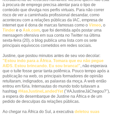
à procura de emprego precisa atentar para o tipo de
conteúdo que divulga nos perfis virtuais. Para não correr
risco de ver a caminhada profissional desandar, como
aconteceu com a relações públicas da IAC, empresa de
internet que é dona de marcas famosas como o
Vimeo
, o
Tinder
e o
Ask.com
, que foi demitida após postar uma
mensagem ofensiva em sua conta no Twitter na última
sexta-feira (20), o blog publica uma lista com os sete
principais equívocos cometidos em redes sociais.
Justine, que postou minutos antes de seu voo decolar:
"Estou indo para a África. Tomara que eu não pegue
AIDS. Estou brincando. Eu sou branca!"
, não esperava
que o tuíte fosse gerar tanta polêmica. Pouco tempo após a
publicação na web, os principais formadores de opinião
retuítaram, indignados, as palavras da moça. A web então
entrou em fúria. Internautas do mundo todo tuitavam a
hashtag
#HasJustineLandedYet
("#AJustineJáChegou?"),
a espera do desembarque de Justine na África e de um
pedido de desculpas da relações públicas.
Ao chegar na África do Sul, a executiva
deletou suas