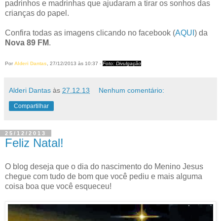
padrinhos e madrinhas que ajudaram a tirar os sonhos das
crianças do papel.
Confira todas as imagens clicando no facebook (
AQUI
) da
Nova 89 FM
.
Por
Alderi Dantas
, 27/12/2013 às 10:37 -
Foto: Divulgação
Alderi Dantas
às
27.12.13
Nenhum comentário:
Compartilhar
25/12/2013
Feliz Natal!
O blog deseja que o dia do nascimento do Menino Jesus
chegue com tudo de bom que você pediu e mais alguma
coisa boa que você esqueceu!