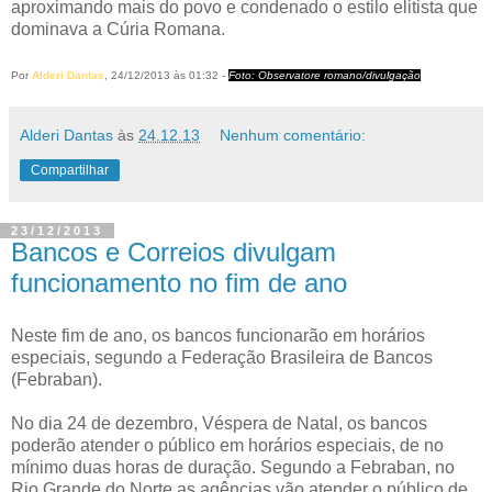
aproximando mais do povo e condenado o estilo elitista que
dominava a Cúria Romana.
Por
Alderi Dantas
, 24/12/2013 às 01:32 -
Foto: Observatore romano/divulgação
Alderi Dantas
às
24.12.13
Nenhum comentário:
Compartilhar
23/12/2013
Bancos e Correios divulgam
funcionamento no fim de ano
Neste fim de ano, os bancos funcionarão em horários
especiais, segundo a Federação Brasileira de Bancos
(Febraban).
No dia 24 de dezembro, Véspera de Natal, os bancos
poderão atender o público em horários especiais, de no
mínimo duas horas de duração. Segundo a Febraban, no
Rio Grande do Norte as agências vão atender o público de