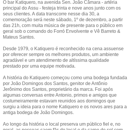
O bar Katiquero, na avenida Sen. João Câmara - artéria
principal do Assu - festeja trinta e nove anos junto com os
seus clientes. A data transcorre nesse dia 30, a
comemoração será neste sábado, 1º de dezembro, a partir
das 21h, com muita música de presente para o público em
geral sob o comando do Forró Envolvente e Vê Barreto &
Mateus Santos.
Desde 1979, o Katiquero é reconhecido na cena assuense
por oferecer sempre os melhores produtos, um ambiente
agradável e um atendimento de altíssima qualidade
prestado por uma equipe motivada.
A história do Katiquero começou como uma bodega fundada
por João Domingos dos Santos, genitor de Antônio
Jerônimo dos Santos, proprietário da marca. Foi após
algumas conversas entre Antonio, primos e amigos que
costumeiramente estavam reunidos aos domingos que
surgiu a ideia para o nome Katiquero e os novos ares para a
antiga bodega de João Domingos.
Ao longo da história o local preserva um público fiel e, no
geral, as pessoas saem fãs do local e da carne de sol com