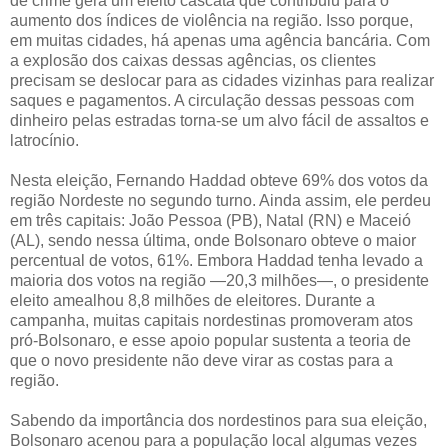
de crime gera um efeito cascata que contribuiu para o
aumento dos índices de violência na região. Isso porque,
em muitas cidades, há apenas uma agência bancária. Com
a explosão dos caixas dessas agências, os clientes
precisam se deslocar para as cidades vizinhas para realizar
saques e pagamentos. A circulação dessas pessoas com
dinheiro pelas estradas torna-se um alvo fácil de assaltos e
latrocínio.
Nesta eleição, Fernando Haddad obteve 69% dos votos da
região Nordeste no segundo turno. Ainda assim, ele perdeu
em três capitais: João Pessoa (PB), Natal (RN) e Maceió
(AL), sendo nessa última, onde Bolsonaro obteve o maior
percentual de votos, 61%. Embora Haddad tenha levado a
maioria dos votos na região —20,3 milhões—, o presidente
eleito amealhou 8,8 milhões de eleitores. Durante a
campanha, muitas capitais nordestinas promoveram atos
pró-Bolsonaro, e esse apoio popular sustenta a teoria de
que o novo presidente não deve virar as costas para a
região.
Sabendo da importância dos nordestinos para sua eleição,
Bolsonaro acenou para a população local algumas vezes