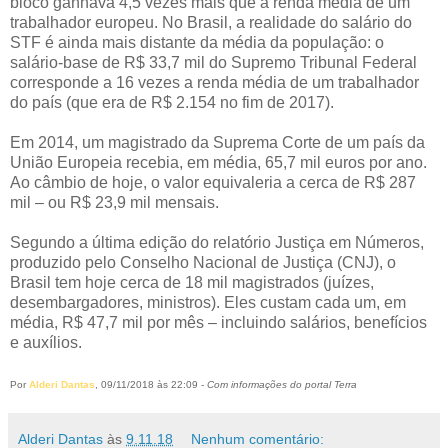
bloco ganhava 4,5 vezes mais que a renda média de um
trabalhador europeu. No Brasil, a realidade do salário do
STF é ainda mais distante da média da população: o
salário-base de R$ 33,7 mil do Supremo Tribunal Federal
corresponde a 16 vezes a renda média de um trabalhador
do país (que era de R$ 2.154 no fim de 2017).
Em 2014, um magistrado da Suprema Corte de um país da
União Europeia recebia, em média, 65,7 mil euros por ano.
Ao câmbio de hoje, o valor equivaleria a cerca de R$ 287
mil – ou R$ 23,9 mil mensais.
Segundo a última edição do relatório Justiça em Números,
produzido pelo Conselho Nacional de Justiça (CNJ), o
Brasil tem hoje cerca de 18 mil magistrados (juízes,
desembargadores, ministros). Eles custam cada um, em
média, R$ 47,7 mil por mês – incluindo salários, benefícios
e auxílios.
Por
Alderi Dantas
, 09/11/2018 às 22:09 -
Com informações do portal Terra
Alderi Dantas
às
9.11.18
Nenhum comentário: