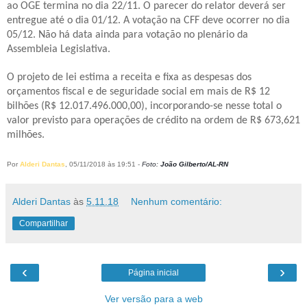
ao OGE termina no dia 22/11. O parecer do relator deverá ser
entregue até o dia
0
1/12. A votação na CFF deve ocorrer no dia
0
5/12. Não há data ainda para votação no plenário da
Assembleia Legislativa.
O projeto de lei estima a receita e fixa as despesas dos
orçamentos fiscal e de seguridade social em mais de R$ 12
bilhões (R$ 12.017.496.000,00), incorporando-se nesse total o
valor previsto para operações de crédito na ordem de R$ 673,621
milhões.
Por
Alderi Dantas
, 05/11/2018 às 19:51 -
Foto:
João Gilberto/AL-RN
Alderi Dantas
às
5.11.18
Nenhum comentário:
Compartilhar
‹
›
Página inicial
Ver versão para a web