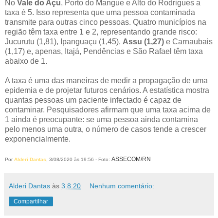
No
Vale do Açu
, Porto do Mangue e Alto do Rodrigues a
taxa é 5. Isso representa que uma pessoa contaminada
transmite para outras cinco pessoas. Quatro municípios na
região têm taxa entre 1 e 2, representando grande risco:
Jucurutu (1,81), Ipanguaçu (1,45),
Assu (1,27)
e Carnaubais
(1,17) e, apenas, Itajá, Pendências e São Rafael têm taxa
abaixo de 1.
A taxa é uma das maneiras de medir a propagação de uma
epidemia e de projetar futuros cenários. A estatística mostra
quantas pessoas um paciente infectado é capaz de
contaminar. Pesquisadores afirmam que uma taxa acima de
1 ainda é preocupante: se uma pessoa ainda contamina
pelo menos uma outra, o número de casos tende a crescer
exponencialmente.
ASSECOM/RN
Por
Alderi Dantas
, 3/08/2020 às 19:56 - Foto:
Alderi Dantas
às
3.8.20
Nenhum comentário:
Compartilhar