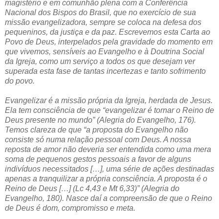
magistério e em comunhão plena com a Conferência
Nacional dos Bispos do Brasil, que no exercício de sua
missão evangelizadora, sempre se coloca na defesa dos
pequeninos, da justiça e da paz. Escrevemos esta Carta ao
Povo de Deus, interpelados pela gravidade do momento em
que vivemos, sensíveis ao Evangelho e à Doutrina Social
da Igreja, como um serviço a todos os que desejam ver
superada esta fase de tantas incertezas e tanto sofrimento
do povo.
Evangelizar é a missão própria da Igreja, herdada de Jesus.
Ela tem consciência de que “evangelizar é tornar o Reino de
Deus presente no mundo” (Alegria do Evangelho, 176).
Temos clareza de que “a proposta do Evangelho não
consiste só numa relação pessoal com Deus. A nossa
reposta de amor não deveria ser entendida como uma mera
soma de pequenos gestos pessoais a favor de alguns
indivíduos necessitados […], uma série de ações destinadas
apenas a tranquilizar a própria consciência. A proposta é o
Reino de Deus […] (Lc 4,43 e Mt 6,33)” (Alegria do
Evangelho, 180). Nasce daí a compreensão de que o Reino
de Deus é dom, compromisso e meta.