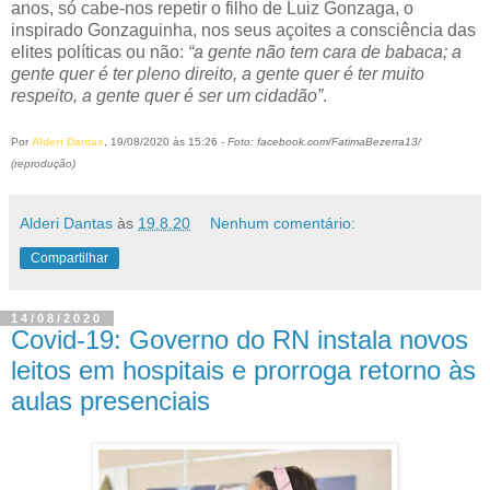
anos, só cabe-nos repetir o filho de Luiz Gonzaga, o
inspirado Gonzaguinha, nos seus açoites a consciência das
elites políticas ou não:
“a gente não tem cara de babaca; a
gente quer é ter pleno direito, a gente quer é ter muito
respeito, a gente quer é ser um cidadão”
.
Por
Alderi Dantas
, 19/08/2020 às 15:26 -
Foto:
facebook.com/FatimaBezerra13/
(reprodução)
Alderi Dantas
às
19.8.20
Nenhum comentário:
Compartilhar
14/08/2020
Covid-19: Governo do RN instala novos
leitos em hospitais e prorroga retorno às
aulas presenciais