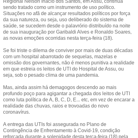
Regional Nelson Inácio dos Santos, em Assu, continua
sendo tratado como um instrumento de uso político.
Situações no afã de alcançar resultados políticos por força
da sua natureza, ou seja, uso deliberado do sistema de
saúde, se sucedem desde o palavrório distribuído na noite
de sua inauguração por Garibaldi Alves e Ronaldo Soares,
as novas emoções ocorridas nesta terça-feira (18).
Se foi triste o dilema de conviver por mais de duas décadas
com um hospital abarrotado de sequelas, mazelas e
omissão dos governantes, não é menos punitiva a realidade
em que estreia os leitos de UTI do Hospital de Assu, ou
seja, sob o pesado clima de uma pandemia.
Mas, ainda assim há demagogos descendo ao mais
profundo poço para agigantar a chegada dos leitos de UTI
como luta política de A, B, C, D, E... etc, em vez de encarar a
realidade das chuvas, raios e trovoadas do novo
coronavírus.
A entrega das UTIs foi assegurada no Plano de
Contingência de Enfrentamento à Covid-19, condição
reforçada durante a solenidade desta terça-feira (18) pela