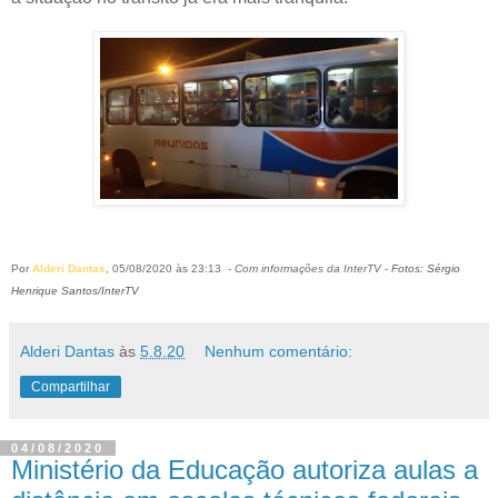
Por
Alderi Dantas
, 05/08/2020 às 23:13 -
Com informações da InterTV
-
Fotos: Sérgio
Henrique Santos/InterTV
Alderi Dantas
às
5.8.20
Nenhum comentário:
Compartilhar
04/08/2020
Ministério da Educação autoriza aulas a