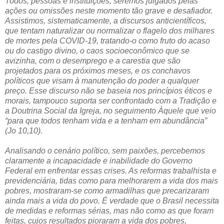
Todos, pessoas e instituições, seremos julgados pelas
ações ou omissões neste momento tão grave e desafiador.
Assistimos, sistematicamente, a discursos anticientíficos,
que tentam naturalizar ou normalizar o flagelo dos milhares
de mortes pela COVID-19, tratando-o como fruto do acaso
ou do castigo divino, o caos socioeconômico que se
avizinha, com o desemprego e a carestia que são
projetados para os próximos meses, e os conchavos
políticos que visam à manutenção do poder a qualquer
preço. Esse discurso não se baseia nos princípios éticos e
morais, tampouco suporta ser confrontado com a Tradição e
a Doutrina Social da Igreja, no seguimento Àquele que veio
“para que todos tenham vida e a tenham em abundância”
(Jo 10,10).
Analisando o cenário político, sem paixões, percebemos
claramente a incapacidade e inabilidade do Governo
Federal em enfrentar essas crises. As reformas trabalhista e
previdenciária, tidas como para melhorarem a vida dos mais
pobres, mostraram-se como armadilhas que precarizaram
ainda mais a vida do povo. É verdade que o Brasil necessita
de medidas e reformas sérias, mas não como as que foram
feitas, cujos resultados pioraram a vida dos pobres,