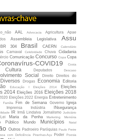
AAL
ão_não
Agricultura
Apae
Advocacia
Assu
Assembleia Legislativa
dos
Brasil
BR 304
CAERN
Calendário
is
Cidadania
Carnaval
Chuva
Celebridade
Concurso
Comunicação
Copa
ércio
Copa
oronavírus-COVID19
Costa
Cultura
Deputados
Descaso
olvimento Social
Direito
Direitos do
Diversos
Economia
Editoria
Drogas
ão
Eleições
Educação I Eleições 2014
es 2014
Eleições 2018
Eleições 2016
Entretenimento
 2020
Eleições 2022
Energia
e
Fim de Semana
Igreja
Governo
Família
INsegurança
Imprensa
Indústria
IR
Irmã Lindalva
Jornalismo
ilidade
Judiciário
Maria da Penha
Lei
Marketing
Memória
Municípios
io Público
Mundo
Natal
ão
Outros
Padroeiro
Paróquias
Paulo Freire
Poder
soa com Deficiência
Piranhas-Açu
Poesia