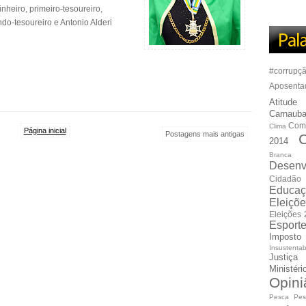
heiro, primeiro-tesoureiro,
do-tesoureiro e Antonio Alderi
#corrupç
Aposenta
Atitude
Carnauba
Com
Clima
Página inicial
Postagens mais antigas
C
2014
Branca
Desenv
Cidadão
Educaç
Eleiçõ
Eleições
Esport
Imposto
Insustentab
Justiça
Ministér
Opini
Pesca
Pes