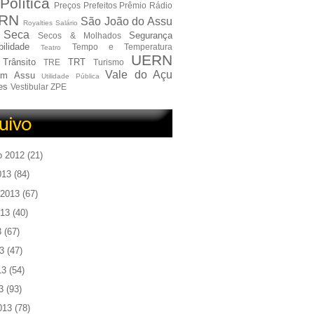
Política
Preços
Prefeitos
Prêmio
Rádio
RN
São João do Assu
Royalties
Salário
Seca
Segurança
Secos & Molhados
ilidade
Tempo e Temperatura
Teatro
UERN
Trânsito
TRT
TRE
Turismo
Vale do Açu
em Assu
Utilidade Pública
es
Vestibular
ZPE
o 2012
(21)
013
(84)
 2013
(67)
013
(40)
3
(67)
3
(47)
13
(54)
3
(93)
013
(78)