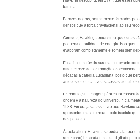
Hawking descobriu, em 1974, que esses obj
térmica.
Buracos negros, normalmente formados pelo c
densos que a força gravitacional ao seu red
Contudo, Hawking demonstrou que certos ef
pequena quantidade de energia. Isso quer di
evaporam completamente e somem sem deixar
Essa foi sem dúvida sua mais relevante contr
ainda carece de confirmação observacional.
décadas a cátedra Lucasiana, posto que per
antecessor, ele cultivou sucessos científico
Entretanto, sua imagem pública foi construíd
origem e a natureza do Universo, inicialmen
1988. Foi graças a esse livro que Hawking s
apresentou mas sobretudo pelo fascínio que 
nas pessoas.
Àquela altura, Hawking só podia falar por um
americano) baseada em texto digitado pelo c