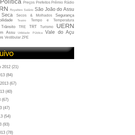
Política
Preços
Prefeitos
Prêmio
Rádio
RN
São João do Assu
Royalties
Salário
Seca
Segurança
Secos & Molhados
ilidade
Tempo e Temperatura
Teatro
UERN
Trânsito
TRT
TRE
Turismo
Vale do Açu
em Assu
Utilidade Pública
es
Vestibular
ZPE
o 2012
(21)
013
(84)
 2013
(67)
013
(40)
3
(67)
3
(47)
13
(54)
3
(93)
013
(78)