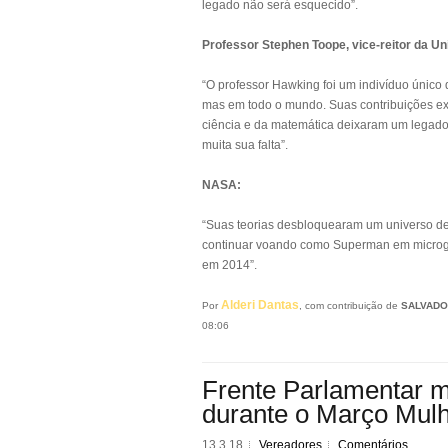
legado não será esquecido”.
Professor Stephen Toope, vice-reitor da U
“O professor Hawking foi um indivíduo único
mas em todo o mundo. Suas contribuições exc
ciência e da matemática deixaram um legado 
muita sua falta”.
NASA:
“Suas teorias desbloquearam um universo d
continuar voando como Superman em microgr
em 2014”.
Alderi Dantas
Por
, com contribuição de
SALVADO
08:06
Frente Parlamentar m
durante o Março Mul
13.3.18
Vereadores
Comentários