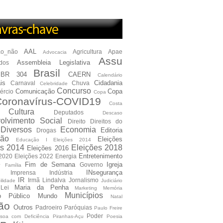
AAL
ão_não
Agricultura
Apae
Advocacia
Assu
Assembleia Legislativa
dos
Brasil
BR 304
CAERN
Calendário
is
Cidadania
Carnaval
Chuva
Celebridade
Concurso
Comunicação
Copa
ércio
Copa
oronavírus-COVID19
Costa
Cultura
Deputados
Descaso
olvimento Social
Direito
Direitos do
Diversos
Economia
Editoria
Drogas
ão
Eleições
Educação I Eleições 2014
es 2014
Eleições 2018
Eleições 2016
Entretenimento
 2020
Eleições 2022
Energia
e
Fim de Semana
Igreja
Governo
Família
INsegurança
Imprensa
Indústria
IR
Irmã Lindalva
Jornalismo
ilidade
Judiciário
Maria da Penha
Lei
Marketing
Memória
Municípios
io Público
Mundo
Natal
ão
Outros
Padroeiro
Paróquias
Paulo Freire
Poder
soa com Deficiência
Piranhas-Açu
Poesia