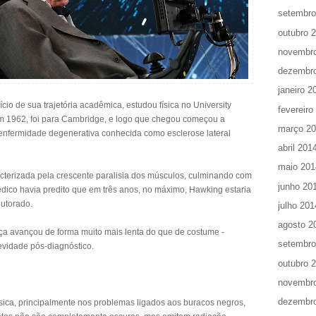
setembro
outubro 
novembr
dezembr
janeiro 2
cio de sua trajetória acadêmica, estudou física no University
fevereiro
em 1962, foi para Cambridge, e logo que chegou começou a
março 2
 enfermidade degenerativa conhecida como esclerose lateral
abril 201
maio 201
cterizada pela crescente paralisia dos músculos, culminando com
junho 20
édico havia predito que em três anos, no máximo, Hawking estaria
utorado.
julho 201
agosto 2
ça avançou de forma muito mais lenta do que de costume -
setembro
evidade pós-diagnóstico.
outubro 
novembr
dezembr
sica, principalmente nos problemas ligados aos buracos negros,