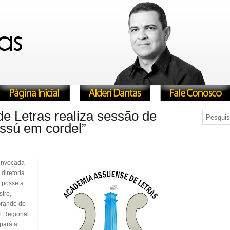
 Letras realiza sessão de
Assú em cordel”
convocada
 diretoria
 posse a
tro,
Grande do
l Regional
upará a