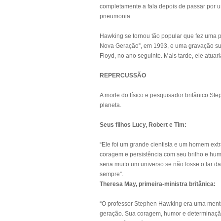
completamente a fala depois de passar por 
pneumonia.
Hawking se tornou tão popular que fez uma p
Nova Geração”, em 1993, e uma gravação sua
Floyd, no ano seguinte. Mais tarde, ele atu
REPERCUSSÃO
A morte do físico e pesquisador britânico St
planeta.
Seus filhos Lucy, Robert e Tim:
“Ele foi um grande cientista e um homem extr
coragem e persistência com seu brilho e hu
seria muito um universo se não fosse o lar d
sempre”.
Theresa May, primeira-ministra britânica:
“O professor Stephen Hawking era uma mente 
geração. Sua coragem, humor e determinação 