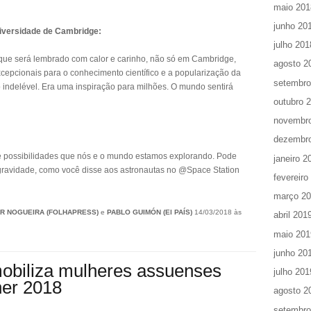
maio 201
junho 20
niversidade de Cambridge:
julho 201
 que será lembrado com calor e carinho, não só em Cambridge,
agosto 2
epcionais para o conhecimento científico e a popularização da
setembro
indelével. Era uma inspiração para milhões. O mundo sentirá
outubro 
novembr
dezembr
e possibilidades que nós e o mundo estamos explorando. Pode
janeiro 2
avidade, como você disse aos astronautas no @Space Station
fevereiro
março 2
R NOGUEIRA (FOLHAPRESS)
e
PABLO GUIMÓN (El PAÍS)
14/03/2018 às
abril 201
maio 201
junho 20
obiliza mulheres assuenses
julho 201
her 2018
agosto 2
setembro