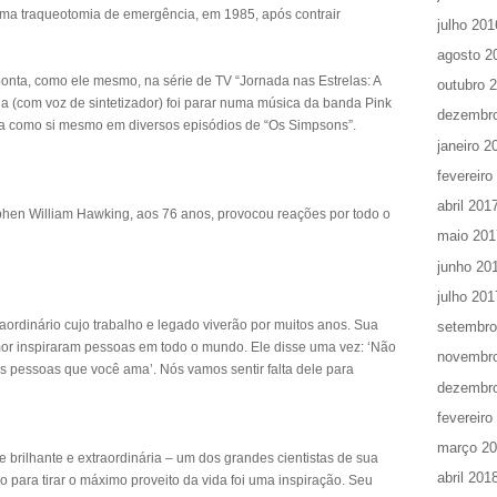
uma traqueotomia de emergência, em 1985, após contrair
julho 201
agosto 2
onta, como ele mesmo, na série de TV “Jornada nas Estrelas: A
outubro 
 (com voz de sintetizador) foi parar numa música da banda Pink
dezembr
aria como si mesmo em diversos episódios de “Os Simpsons”.
janeiro 2
fevereiro
abril 201
ephen William Hawking, aos 76 anos, provocou reações por todo o
maio 201
junho 20
julho 201
aordinário cujo trabalho e legado viverão por muitos anos. Sua
setembro
mor inspiraram pessoas em todo o mundo. Ele disse uma vez: ‘Não
novembr
as pessoas que você ama’. Nós vamos sentir falta dele para
dezembr
fevereiro
março 2
brilhante e extraordinária – um dos grandes cientistas de sua
abril 201
para tirar o máximo proveito da vida foi uma inspiração. Seu