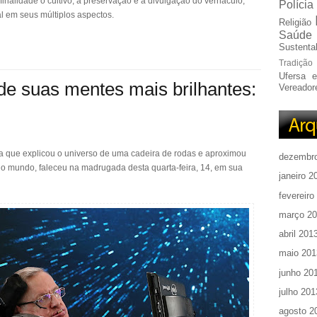
nalidade o cultivo, a preservação e a divulgação do vernáculo,
Polícia
ral em seus múltiplos aspectos.
Religião
Saúde
Sustentab
Tradição
Ufersa 
e suas mentes mais brilhantes:
Vereador
sta que explicou o universo de uma cadeira de rodas e aproximou
dezembr
do mundo, faleceu na madrugada desta quarta-feira, 14, em sua
janeiro 2
fevereiro
março 2
abril 201
maio 201
junho 20
julho 201
agosto 2