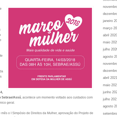
novembr
de
dezembr
janeiro 2
março 2
s
a
abril 202
e
maio 202
julho 202
te
agosto 2
novembr
dezembr
 da
ês
abril 202
maio 202
junho 20
14,
o Sebrae/Assú
, acontece um momento voltado aos cuidados com
julho 202
nico geral.
agosto 2
mês o I Simpósio de Direitos da Mulher, aprovação do Projeto de
setembro