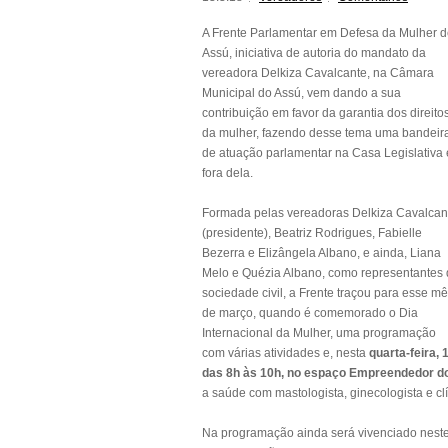
A Frente Parlamentar em Defesa da Mulher 
Assú, iniciativa de autoria do mandato da
vereadora Delkiza Cavalcante, na Câmara
Municipal do Assú, vem dando a sua
contribuição em favor da garantia dos direito
da mulher, fazendo desse tema uma bandeir
de atuação parlamentar na Casa Legislativa 
fora dela.
Formada pelas vereadoras Delkiza Cavalcan
(presidente), Beatriz Rodrigues, Fabielle
Bezerra e Elizângela Albano, e ainda, Liana
Melo e Quézia Albano, como representantes
sociedade civil, a Frente traçou para esse m
de março, quando é comemorado o Dia
Internacional da Mulher, uma programação
com várias atividades e, nesta
quarta-feira, 
das 8h às 10h, no espaço Empreendedor d
a saúde com mastologista, ginecologista e clí
Na programação ainda será vivenciado neste 