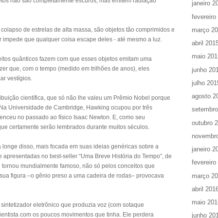
etos não são completamente escuros, mas emitem radiação
janeiro 2
fevereiro
março 2
olapso de estrelas de alta massa, são objetos tão comprimidos e
or impede que qualquer coisa escape deles - até mesmo a luz.
abril 201
maio 201
eitos quânticos fazem com que esses objetos emitam uma
zer que, com o tempo (medido em trilhões de anos), eles
junho 20
 vestígios.
julho 201
agosto 2
ibuição científica, que só não lhe valeu um Prêmio Nobel porque
 Na Universidade de Cambridge, Hawking ocupou por três
setembro
tenceu no passado ao físico Isaac Newton. E, como seu
outubro 
s que certamente serão lembrados durante muitos séculos.
novembr
a longe disso, mais focada em suas ideias genéricas sobre a
janeiro 2
te apresentadas no best-seller “Uma Breve História do Tempo”, de
fevereiro
e tornou mundialmente famoso, não só pelos conceitos que
março 2
sua figura –o gênio preso a uma cadeira de rodas– provocava
abril 201
maio 201
 sintetizador eletrônico que produzia voz (com sotaque
ientista com os poucos movimentos que tinha. Ele perdera
junho 20