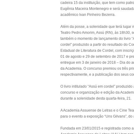
cadeira 15 da instituição, que tem como patr
Eugênia Maceira Montenegro e será saudad
acadêmico Ivan Pinheiro Bezerra.
Além da posse, a solenidade que terá lugar 
Teatro Pedro Amorim, Assú (RN), às 18h30, s
também o momento de lançamento do livro 
cordel” produzido a partir do resultado do C
Estadual de Literatura de Cordel, com inscriç
01 de agosto e 29 de setembro de 2017 e p
entregue em 3 de janeiro de 2018 – Dia do a
da Academia. O concurso premiou os três pri
respectivamente, e a publicação dos seus co
O livro intitulado “Assú em cordel” produzido 
concurso e organização e edição da Academi
durante a solenidade desta quarta-feira, 21.
A Academia Assuense de Letras e o Cine Tea
para o evento a exposição “Uns Gilvans”, do 
​Fundada em 23/01/2015 e registrada como ass