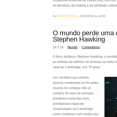
Academia Assuense de Letras (AAL) tem por fi
da literatura, da história e da atividade cultu
Alderi Dantas
Por
, 19/03/2018 às 16:55
O mundo perde uma d
Stephen Hawking
14.3.18
Mundo
Comentários
O físico britânico Stephen Hawking, o cienti
as estrelas de milhões de pessoas ao redor 
casa de Cambridge, aos 76 anos.
Um cientista cuja carreira
parecia condenada ao fim antes
mesmo de começar não só
cumpriu 30 anos de serviços
prestados numa das mais
prestigiosas vagas da
Universidade de Cambridge
como contribuiu com muitas das