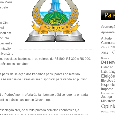
ona Maria
a pelo
no Cine
#corrupç
erá
Aposenta
“Assú em
oncurso
Atitude
Carnauba
ões entre
Com
Clima
remiação
C
2014
niversário
Branca
meiros classificados com os valores de R$ 500, R$ 300 e R$ 200,
Desenv
rdéis nesta coletânea.
Cidadão
Educaç
a partir da seleção dos trabalhos participantes do referido
Eleiçõ
a Assuense de Letras estará disponível para venda ao público
Eleições
Esport
Imposto
Insustentab
tro Pedro Amorim ofertarão também ao público logo na entrada
Justiça
artista plástico assuense Gilvan Lopes.
Ministér
Opini
ociação civil, de direito privado sem fins econômicos, a
Pesca
Pes