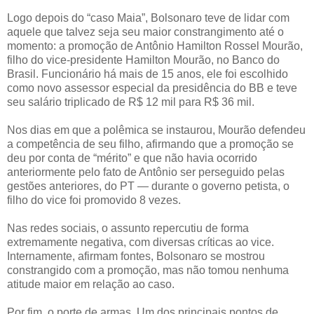
Logo depois do “caso Maia”, Bolsonaro teve de lidar com
aquele que talvez seja seu maior constrangimento até o
momento: a promoção de Antônio Hamilton Rossel Mourão,
filho do vice-presidente Hamilton Mourão, no Banco do
Brasil. Funcionário há mais de 15 anos, ele foi escolhido
como novo assessor especial da presidência do BB e teve
seu salário triplicado de R$ 12 mil para R$ 36 mil.
Nos dias em que a polêmica se instaurou, Mourão defendeu
a competência de seu filho, afirmando que a promoção se
deu por conta de “mérito” e que não havia ocorrido
anteriormente pelo fato de Antônio ser perseguido pelas
gestões anteriores, do PT — durante o governo petista, o
filho do vice foi promovido 8 vezes.
Nas redes sociais, o assunto repercutiu de forma
extremamente negativa, com diversas críticas ao vice.
Internamente, afirmam fontes, Bolsonaro se mostrou
constrangido com a promoção, mas não tomou nenhuma
atitude maior em relação ao caso.
Por fim, o porte de armas. Um dos principais pontos de