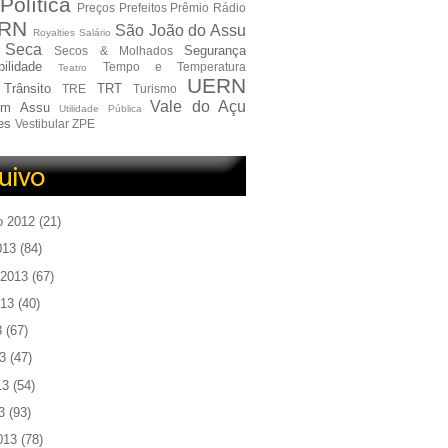
Política
Preços
Prefeitos
Prêmio
Rádio
RN
São João do Assu
Royalties
Salário
Seca
Segurança
Secos & Molhados
ilidade
Tempo e Temperatura
Teatro
UERN
Trânsito
TRT
TRE
Turismo
Vale do Açu
em Assu
Utilidade Pública
es
Vestibular
ZPE
o 2012
(21)
013
(84)
 2013
(67)
013
(40)
3
(67)
3
(47)
13
(54)
3
(93)
013
(78)