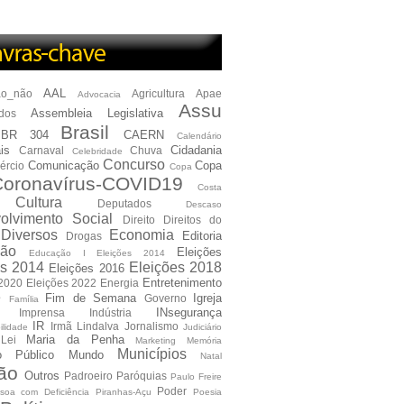
AAL
ão_não
Agricultura
Apae
Advocacia
Assu
Assembleia Legislativa
dos
Brasil
BR 304
CAERN
Calendário
is
Cidadania
Carnaval
Chuva
Celebridade
Concurso
Comunicação
Copa
ércio
Copa
oronavírus-COVID19
Costa
Cultura
Deputados
Descaso
olvimento Social
Direito
Direitos do
Diversos
Economia
Editoria
Drogas
ão
Eleições
Educação I Eleições 2014
es 2014
Eleições 2018
Eleições 2016
Entretenimento
 2020
Eleições 2022
Energia
e
Fim de Semana
Igreja
Governo
Família
INsegurança
Imprensa
Indústria
IR
Irmã Lindalva
Jornalismo
ilidade
Judiciário
Maria da Penha
Lei
Marketing
Memória
Municípios
io Público
Mundo
Natal
ão
Outros
Padroeiro
Paróquias
Paulo Freire
Poder
soa com Deficiência
Piranhas-Açu
Poesia