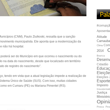
#corrupç
Aposenta
nicípios (CNM), Paulo Ziulkoski, ressalta que a sanção
Atitude
Carnauba
 movimento municipalista. Ele aponta que a modernização da
Com
Clima
e não há hospital.
C
2014
Branca
e poderá ser do Município em que ocorreu o nascimento ou do
Desenv
o na data do nascimento, desde que localizado em território
Cidadão
ato de registro do nascimento”.
Educaç
Eleiçõ
o, tendo em vista que a atual legislação impede a realização de
Eleições
Esport
 Sistema Único de Saúde (SUS). Com isso, muitas cidades
Imposto
 como em Cumaru (PE) ou Mariana Pimentel (RS).
Insustentab
Justiça
Ministér
Opini
Pesca
Pes