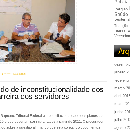
Polícia
Religião
Saúde
Sustentab
Tradição
Ufersa 
Vereador
dezembr
janeiro 2
o:
Dedé Ramalho
fevereiro
do de inconstitucionalidade dos
março 2
rreira dos servidores
abril 201
maio 201
junho 20
Supremo Tribunal Federal a inconstitucionalidade dos planos de
julho 201
10 e que deveriam ser implantados a partir de 2011. O procurador
nciou sobre a questão afirmando que está coletando documentos
agosto 2