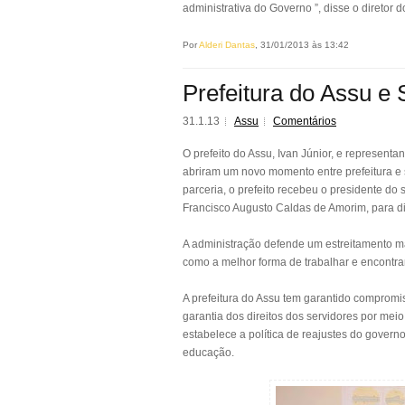
administrativa do Governo ”, disse o diretor d
Por
Alderi Dantas
, 31/01/2013 às 13:42
Prefeitura do Assu e 
31.1.13
Assu
Comentários
O prefeito do Assu, Ivan Júnior, e representa
abriram um novo momento entre prefeitura e s
parceria, o prefeito recebeu o presidente do 
Francisco Augusto Caldas de Amorim, para dis
A administração defende um estreitamento m
como a melhor forma de trabalhar e encontra
A prefeitura do Assu tem garantido compromi
garantia dos direitos dos servidores por me
estabelece a política de reajustes do governo
educação.