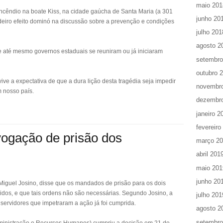
maio 201
cêndio na boate Kiss, na cidade gaúcha de Santa Maria (a 301
junho 20
eiro efeito dominó na discussão sobre a prevenção e condições
julho 201
agosto 2
 e até mesmo governos estaduais se reuniram ou já iniciaram
setembro
outubro 
 vive a expectativa de que a dura lição desta tragédia seja impedir
novembr
m nosso país.
dezembr
janeiro 2
fevereiro
vogação de prisão dos
março 2
abril 201
maio 201
junho 20
Miguel Josino, disse que os mandados de prisão para os dois
idos, e que tais ordens não são necessárias. Segundo Josino, a
julho 201
3 servidores que impetraram a ação já foi cumprida.
agosto 2
setembro