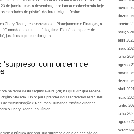
Administração e Recursos Humanos) cumpriu a decisão em 21 de
em 23 de janeiro, mas o desembargador tomou conhecimento hoje
novembr
 os mandados de prisão”, declarou Miguel Josino.
dezembr
janeiro 2
co Obery Rodrigues, secretário de Planejamento e Finanças, o
ma. "O mandado contra ele é ilegítimo. Ele não tem poder de
março 2
", justificou o procurador-geral.
abril 202
maio 202
julho 202
 'surpreso' com ordem de
agosto 2
os
novembr
dezembr
abril 202
ota na tarde desta segunda-feira (28) na qual diz que recebeu
maio 202
irgílio Macedo Júnior para prender dois secretários estaduais.
os de Administração e Recursos Humanos, Antônio Alber da
junho 20
ncisco Obery Rodrigues Júnior.
julho 202
:
agosto 2
setembro
 vem a público declarar sua surpresa diante da decisão do