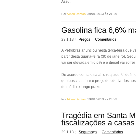
Assu.
Por
Alderi Dantas
, 30/01/2013 às 21:20
Gasolina fica 6,6% m
29.1.13
Preços
Comentários
A Petrobras anunciou nesta terça-feira que va
partir desta quarta-feira (30 de janeiro). 
vai ser elevada em 6,6% e o diesel vai sofre
De acordo com a estatal, o reajuste foi defi
que busca alinhar o preço dos derivados aos
de médio e longo prazo.
Por
Alderi Dantas
, 29/01/2013 às 20:23
Tragédia em Santa Ma
fiscalizações a casas
29.1.13
Segurança
Comentários