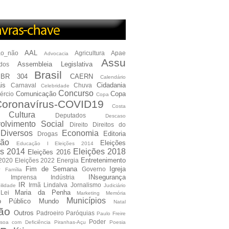
AAL
ão_não
Agricultura
Apae
Advocacia
Assu
Assembleia Legislativa
dos
Brasil
BR 304
CAERN
Calendário
is
Cidadania
Carnaval
Chuva
Celebridade
Concurso
Comunicação
Copa
ércio
Copa
oronavírus-COVID19
Costa
Cultura
Deputados
Descaso
olvimento Social
Direito
Direitos do
Diversos
Economia
Editoria
Drogas
ão
Eleições
Educação I Eleições 2014
es 2014
Eleições 2018
Eleições 2016
Entretenimento
 2020
Eleições 2022
Energia
e
Fim de Semana
Igreja
Governo
Família
INsegurança
Imprensa
Indústria
IR
Irmã Lindalva
Jornalismo
ilidade
Judiciário
Maria da Penha
Lei
Marketing
Memória
Municípios
io Público
Mundo
Natal
ão
Outros
Padroeiro
Paróquias
Paulo Freire
Poder
soa com Deficiência
Piranhas-Açu
Poesia