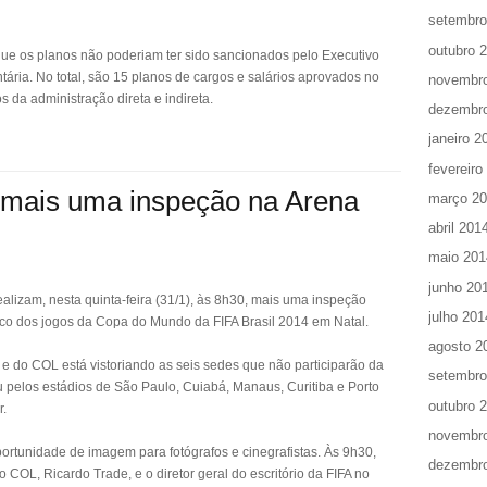
setembro
outubro 
 que os planos não poderiam ter sido sancionados pelo Executivo
ária. No total, são 15 planos de cargos e salários aprovados no
novembr
os da administração direta e indireta.
dezembr
janeiro 2
fevereiro
 mais uma inspeção na Arena
março 2
abril 201
maio 201
junho 20
alizam, nesta quinta-feira (31/1), às 8h30, mais uma inspeção
julho 201
lco dos jogos da Copa do Mundo da FIFA Brasil 2014 em Natal.
agosto 2
 e do COL está vistoriando as seis sedes que não participarão da
setembro
 pelos estádios de São Paulo, Cuiabá, Manaus, Curitiba e Porto
outubro 
r.
novembr
ortunidade de imagem para fotógrafos e cinegrafistas. Às 9h30,
dezembr
o COL, Ricardo Trade, e o diretor geral do escritório da FIFA no