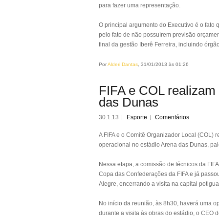
para fazer uma representação.
O principal argumento do Executivo é o fato
pelo fato de não possuírem previsão orçament
final da gestão Iberê Ferreira, incluindo órgã
Por
Alderi Dantas
, 31/01/2013 às 01:26
FIFA e COL realizam
das Dunas
30.1.13
Esporte
Comentários
A FIFA e o Comitê Organizador Local (COL) re
operacional no estádio Arena das Dunas, pa
Nessa etapa, a comissão de técnicos da FIFA
Copa das Confederações da FIFA e já passou
Alegre, encerrando a visita na capital potigua
No início da reunião, às 8h30, haverá uma op
durante a visita às obras do estádio, o CEO d