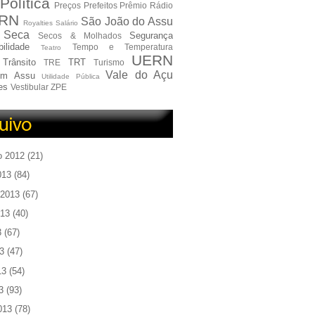
Política
Preços
Prefeitos
Prêmio
Rádio
RN
São João do Assu
Royalties
Salário
Seca
Segurança
Secos & Molhados
ilidade
Tempo e Temperatura
Teatro
UERN
Trânsito
TRT
TRE
Turismo
Vale do Açu
em Assu
Utilidade Pública
es
Vestibular
ZPE
o 2012
(21)
013
(84)
 2013
(67)
013
(40)
3
(67)
3
(47)
13
(54)
3
(93)
013
(78)