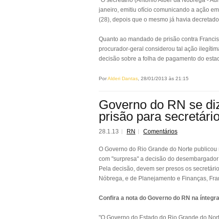
“O secretário (Antônio Alber da Nóbrega - 
janeiro, emitiu ofício comunicando a ação 
(28), depois que o mesmo já havia decretado
Quanto ao mandado de prisão contra Francis
procurador-geral considerou tal ação ilegíti
decisão sobre a folha de pagamento do estado
Por
Alderi Dantas
, 28/01/2013 às 21:15
Governo do RN se diz
prisão para secretári
28.1.13
RN
Comentários
O Governo do Rio Grande do Norte publicou n
com "surpresa" a decisão do desembargador V
Pela decisão, devem ser presos os secretári
Nóbrega, e de Planejamento e Finanças, Fra
Confira a nota do Governo do RN na íntegra
"O Governo do Estado do Rio Grande do Norte