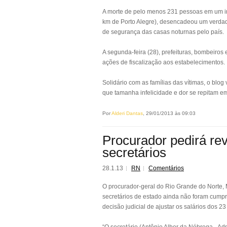
A morte de pelo menos 231 pessoas em um in
km de Porto Alegre), desencadeou um verdad
de segurança das casas noturnas pelo país.
A segunda-feira (28), prefeituras, bombeiros
ações de fiscalização aos estabelecimentos.
Solidário com as famílias das vítimas, o blog
que tamanha infelicidade e dor se repitam e
Por
Alderi Dantas
, 29/01/2013 às 09:03
Procurador pedirá re
secretários
28.1.13
RN
Comentários
O procurador-geral do Rio Grande do Norte, 
secretários de estado ainda não foram cumpr
decisão judicial de ajustar os salários dos 2