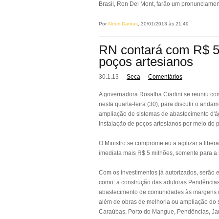
Brasil, Ron Del Mont, farão um pronunciame
Por
Alderi Dantas
, 30/01/2013 às 21:49
RN contará com R$ 5 
poços artesianos
30.1.13
Seca
Comentários
A governadora Rosalba Ciarlini se reuniu co
nesta quarta-feira (30), para discutir o anda
ampliação de sistemas de abastecimento d'á
instalação de poços artesianos por meio do
O Ministro se comprometeu a agilizar a liber
imediata mais R$ 5 milhões, somente para a 
Com os investimentos já autorizados, serão e
como: a construção das adutoras Pendência
abastecimento de comunidades às margens d
além de obras de melhoria ou ampliação do 
Caraúbas, Porto do Mangue, Pendências, Jar