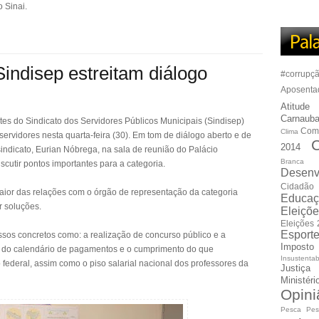
o Sinai.
Sindisep estreitam diálogo
#corrupç
Aposenta
Atitude
Carnauba
ntes do Sindicato dos Servidores Públicos Municipais (Sindisep)
Com
Clima
ervidores nesta quarta-feira (30). Em tom de diálogo aberto e de
C
2014
sindicato, Eurian Nóbrega, na sala de reunião do Palácio
Branca
cutir pontos importantes para a categoria.
Desenv
Cidadão
aior das relações com o órgão de representação da categoria
Educaç
r soluções.
Eleiçõ
Eleições
Esport
ssos concretos como: a realização de concurso público e a
Imposto
io do calendário de pagamentos e o cumprimento do que
Insustentab
 federal, assim como o piso salarial nacional dos professores da
Justiça
Ministér
Opini
Pesca
Pes