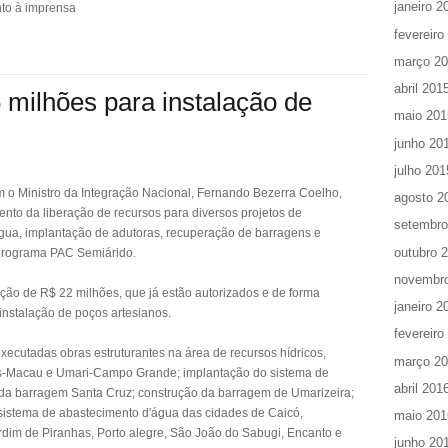
janeiro 2
nto à imprensa
fevereiro
março 2
abril 201
milhões para instalação de
maio 201
junho 20
julho 201
m o Ministro da Integração Nacional, Fernando Bezerra Coelho,
agosto 2
mento da liberação de recursos para diversos projetos de
setembro
gua, implantação de adutoras, recuperação de barragens e
outubro 
 programa PAC Semiárido.
novembr
ação de R$ 22 milhões, que já estão autorizados e de forma
janeiro 2
instalação de poços artesianos.
fevereiro
xecutadas obras estruturantes na área de recursos hídricos,
março 2
s-Macau e Umari-Campo Grande; implantação do sistema de
abril 201
a barragem Santa Cruz; construção da barragem de Umarizeira;
sistema de abastecimento d'água das cidades de Caicó,
maio 201
dim de Piranhas, Porto alegre, São João do Sabugi, Encanto e
junho 20