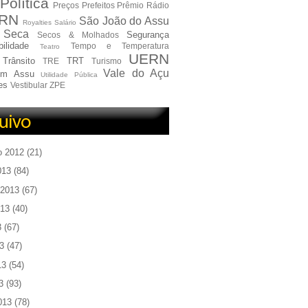
Política
Preços
Prefeitos
Prêmio
Rádio
RN
São João do Assu
Royalties
Salário
Seca
Segurança
Secos & Molhados
ilidade
Tempo e Temperatura
Teatro
UERN
Trânsito
TRT
TRE
Turismo
Vale do Açu
em Assu
Utilidade Pública
es
Vestibular
ZPE
o 2012
(21)
013
(84)
 2013
(67)
013
(40)
3
(67)
3
(47)
13
(54)
3
(93)
013
(78)