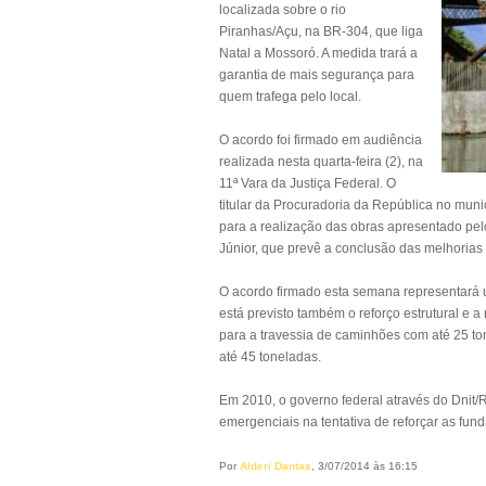
localizada sobre o rio
Piranhas/Açu, na BR-304, que liga
Natal a Mossoró. A medida trará a
garantia de mais segurança para
quem trafega pelo local.
O acordo foi firmado em audiência
realizada nesta quarta-feira (2), na
11ª Vara da Justiça Federal. O
titular da Procuradoria da República no muni
para a realização das obras apresentado pe
Júnior, que prevê a conclusão das melhorias
O acordo firmado esta semana representará u
está previsto também o reforço estrutural e
para a travessia de caminhões com até 25 to
até 45 toneladas.
Em 2010, o governo federal através do Dnit/
emergenciais na tentativa de reforçar as fu
Por
Alderi Dantas
, 3/07/2014 às 16:15