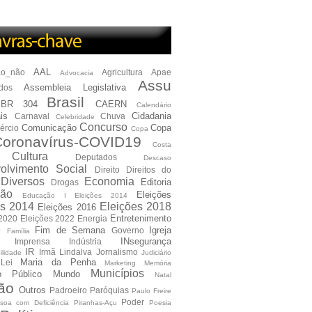
AAL
ão_não
Agricultura
Apae
Advocacia
Assu
Assembleia Legislativa
dos
Brasil
BR 304
CAERN
Calendário
is
Cidadania
Carnaval
Chuva
Celebridade
Concurso
Comunicação
Copa
ércio
Copa
oronavírus-COVID19
Costa
Cultura
Deputados
Descaso
olvimento Social
Direito
Direitos do
Diversos
Economia
Editoria
Drogas
ão
Eleições
Educação I Eleições 2014
es 2014
Eleições 2018
Eleições 2016
Entretenimento
 2020
Eleições 2022
Energia
e
Fim de Semana
Igreja
Governo
Família
INsegurança
Imprensa
Indústria
IR
Irmã Lindalva
Jornalismo
ilidade
Judiciário
Maria da Penha
Lei
Marketing
Memória
Municípios
io Público
Mundo
Natal
ão
Outros
Padroeiro
Paróquias
Paulo Freire
Poder
soa com Deficiência
Piranhas-Açu
Poesia