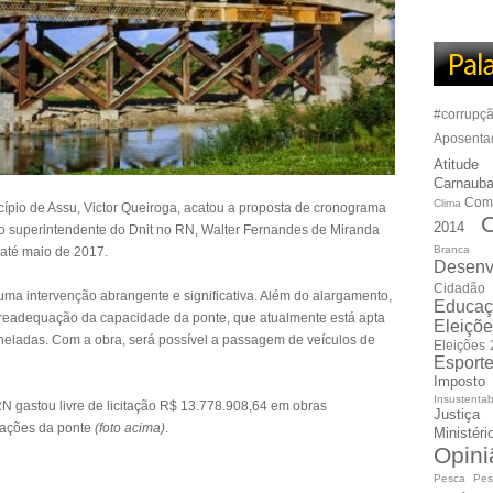
#corrupç
Aposenta
Atitude
Carnauba
Com
Clima
cípio de Assu, Victor Queiroga, acatou a proposta de cronograma
C
2014
lo superintendente do Dnit no RN, Walter Fernandes de Miranda
Branca
 até maio de 2017.
Desenv
Cidadão
ma intervenção abrangente e significativa. Além do alargamento,
Educaç
 a readequação da capacidade da ponte, que atualmente está apta
Eleiçõ
neladas. Com a obra, será possível a passagem de veículos de
Eleições
Esport
Imposto
Insustentab
RN gastou livre de licitação R$ 13.778.908,64 em obras
Justiça
ndações da ponte
(foto acima)
.
Ministér
Opini
Pesca
Pes