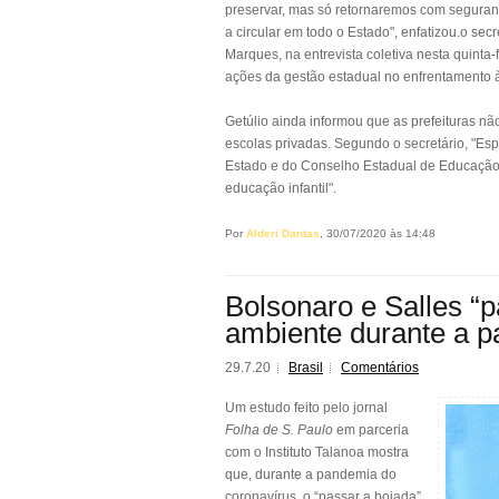
preservar, mas só retornaremos com seguranç
a circular em todo o Estado", enfatizou.o sec
Marques, na entrevista coletiva nesta quinta
ações da gestão estadual no enfrentamento 
Getúlio ainda informou que as prefeituras nã
escolas privadas. Segundo o secretário, "E
Estado e do Conselho Estadual de Educação.
educação infantil".
Por
Alderi Dantas
, 30/07/2020 às 14:48
Bolsonaro e Salles “
ambiente durante a p
29.7.20
Brasil
Comentários
Um estudo feito pelo jornal
Folha de S. Paulo
em parceria
com o Instituto Talanoa mostra
que, durante a pandemia do
coronavírus, o “passar a boiada”