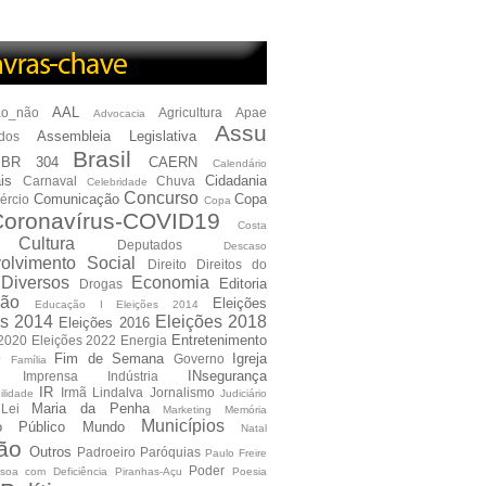
AAL
ão_não
Agricultura
Apae
Advocacia
Assu
Assembleia Legislativa
dos
Brasil
BR 304
CAERN
Calendário
is
Cidadania
Carnaval
Chuva
Celebridade
Concurso
Comunicação
Copa
ércio
Copa
oronavírus-COVID19
Costa
Cultura
Deputados
Descaso
olvimento Social
Direito
Direitos do
Diversos
Economia
Editoria
Drogas
ão
Eleições
Educação I Eleições 2014
es 2014
Eleições 2018
Eleições 2016
Entretenimento
 2020
Eleições 2022
Energia
e
Fim de Semana
Igreja
Governo
Família
INsegurança
Imprensa
Indústria
IR
Irmã Lindalva
Jornalismo
ilidade
Judiciário
Maria da Penha
Lei
Marketing
Memória
Municípios
io Público
Mundo
Natal
ão
Outros
Padroeiro
Paróquias
Paulo Freire
Poder
soa com Deficiência
Piranhas-Açu
Poesia