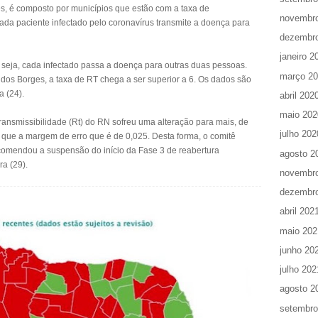
es, é composto por municípios que estão com a taxa de
novembr
 cada paciente infectado pelo coronavírus transmite a doença para
dezembr
janeiro 2
u seja, cada infectado passa a doença para outras duas pessoas.
março 2
os Borges, a taxa de RT chega a ser superior a 6. Os dados são
a (24).
abril 202
maio 202
ansmissibilidade (Rt) do RN sofreu uma alteração para mais, de
julho 202
r que a margem de erro que é de 0,025. Desta forma, o comitê
ecomendou a suspensão do início da Fase 3 de reabertura
agosto 2
ra (29).
novembr
dezembr
abril 202
maio 202
junho 20
julho 202
agosto 2
setembro