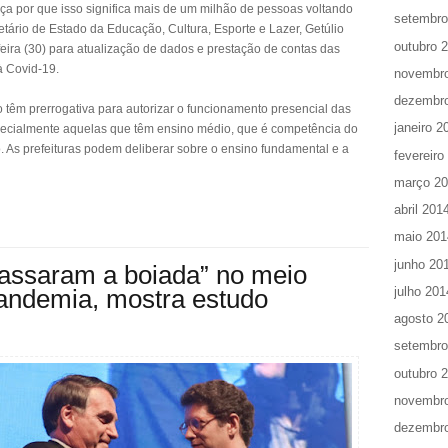
a por que isso significa mais de um milhão de pessoas voltando
setembro
retário de Estado da Educação, Cultura, Esporte e Lazer, Getúlio
outubro 
-feira (30) para atualização de dados e prestação de contas das
à Covid-19.
novembr
dezembr
o têm prerrogativa para autorizar o funcionamento presencial das
janeiro 2
specialmente aquelas que têm ensino médio, que é competência do
 As prefeituras podem deliberar sobre o ensino fundamental e a
fevereiro
março 2
abril 201
maio 201
junho 20
passaram a boiada” no meio
julho 201
andemia, mostra estudo
agosto 2
setembro
outubro 
novembr
dezembr