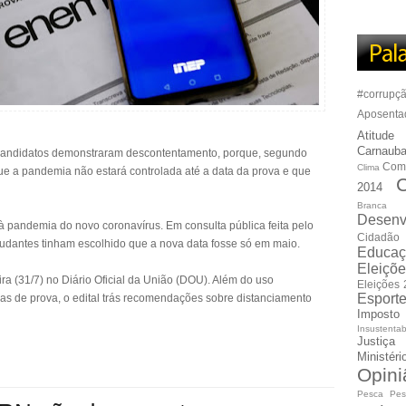
#corrupç
Aposenta
Atitude
Carnauba
candidatos demonstraram descontentamento, porque, segundo
Com
Clima
ue a pandemia não estará controlada até a data da prova e que
C
2014
Branca
Desenv
à pandemia do novo coronavírus. Em consulta pública feita pelo
Cidadão
udantes tinham escolhido que a nova data fosse só em maio.
Educaç
Eleiçõ
eira (31/7) no Diário Oficial da União (DOU). Além do uso
Eleições
Esport
ras de prova, o edital trás recomendações sobre distanciamento
Imposto
Insustentab
Justiça
Ministér
Opini
Pesca
Pes