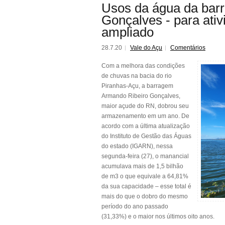
Usos da água da bar
Gonçalves - para ati
ampliado
28.7.20
Vale do Açu
Comentários
Com a melhora das condições
de chuvas na bacia do rio
Piranhas-Açu, a barragem
Armando Ribeiro Gonçalves,
maior açude do RN, dobrou seu
armazenamento em um ano. De
acordo com a última atualização
do Instituto de Gestão das Águas
do estado (IGARN), nessa
segunda-feira (27), o manancial
acumulava mais de 1,5 bilhão
de m3 o que equivale a 64,81%
da sua capacidade – esse total é
mais do que o dobro do mesmo
período do ano passado
(31,33%) e o maior nos últimos oito anos.