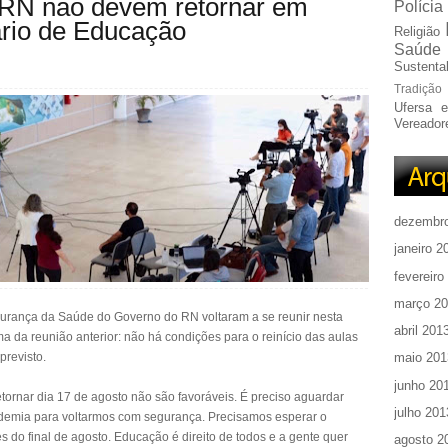
o RN não devem retornar em
Polícia
ário de Educação
Religião
Saúde
Sustentab
Tradição
Ufersa 
Vereador
dezembr
janeiro 2
fevereiro
março 2
gurança da Saúde do Governo do RN voltaram a se reunir nesta
abril 201
sma da reunião anterior: não há condições para o reinício das aulas
previsto.
maio 201
junho 20
tornar dia 17 de agosto não são favoráveis. É preciso aguardar
julho 201
demia para voltarmos com segurança. Precisamos esperar o
s do final de agosto. Educação é direito de todos e a gente quer
agosto 2