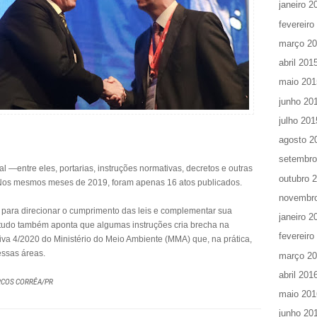
janeiro 2
fevereiro
março 2
abril 201
maio 201
junho 20
julho 201
agosto 2
setembro
al —entre eles, portarias, instruções normativas, decretos e outras
outubro 
Nos mesmos meses de 2019, foram apenas 16 atos publicados.
novembr
m para direcionar o cumprimento das leis e complementar sua
janeiro 2
estudo também aponta que algumas instruções cria brecha na
fevereiro
iva 4/2020 do Ministério do Meio Ambiente (MMA) que, na prática,
essas áreas.
março 2
abril 201
RCOS CORRÊA/PR
maio 201
junho 20