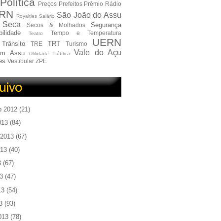
Política
Preços
Prefeitos
Prêmio
Rádio
RN
São João do Assu
Royalties
Salário
Seca
Segurança
Secos & Molhados
ilidade
Tempo e Temperatura
Teatro
UERN
Trânsito
TRT
TRE
Turismo
Vale do Açu
em Assu
Utilidade Pública
es
Vestibular
ZPE
o 2012
(21)
013
(84)
 2013
(67)
013
(40)
3
(67)
3
(47)
13
(54)
3
(93)
013
(78)