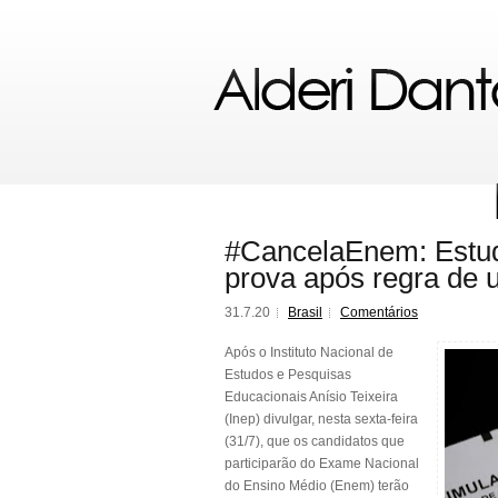
#CancelaEnem: Estu
prova após regra de 
31.7.20
Brasil
Comentários
Após o Instituto Nacional de
Estudos e Pesquisas
Educacionais Anísio Teixeira
(Inep) divulgar, nesta sexta-feira
(31/7), que os candidatos que
participarão do Exame Nacional
do Ensino Médio (Enem) terão