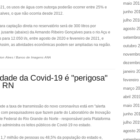
maio 201
021, os usos de água com outorga poderão ocorrer entre 25% e
junho 20
lves, o que não ocorria desde 2012.
julho 201
ra captação direta no reservatório será de 300 litros por
agosto 2
jusante (abaixo) da Armando Ribeiro Gonçalves para o rio Açu e
setembro
 para 12.050 l/s, entre agosto de 2020 e fevereiro de 2021, e
. Assim, as atividades econômicas podem ser ampliadas na região.
outubro 
novembr
ton Alves / Banco de Imagens ANA
dezembr
janeiro 2
idade da Covid-19 é "perigosa"
fevereiro
o RN
março 2
abril 201
maio 201
de a taxa de transmissão do novo coronavírus está em "alerta
o com pesquisadores que fazem parte do Laboratório de Inovação
junho 20
e Federal do Rio Grande do Norte - responsável pela Plataforma
julho 201
administra os leitos públicos de Covid-19 no estado.
agosto 2
1,7 milhão de pessoas ou 48,5% da população do estado e,
setembro