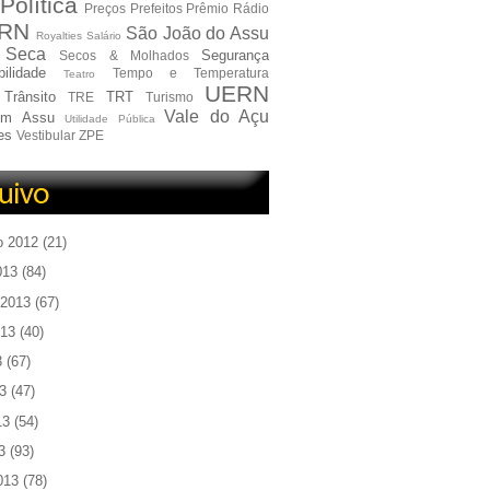
Política
Preços
Prefeitos
Prêmio
Rádio
RN
São João do Assu
Royalties
Salário
Seca
Segurança
Secos & Molhados
ilidade
Tempo e Temperatura
Teatro
UERN
Trânsito
TRT
TRE
Turismo
Vale do Açu
em Assu
Utilidade Pública
es
Vestibular
ZPE
o 2012
(21)
013
(84)
 2013
(67)
013
(40)
3
(67)
3
(47)
13
(54)
3
(93)
013
(78)