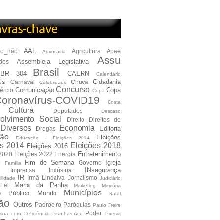
AAL
ão_não
Agricultura
Apae
Advocacia
Assu
Assembleia Legislativa
dos
Brasil
BR 304
CAERN
Calendário
is
Cidadania
Carnaval
Chuva
Celebridade
Concurso
Comunicação
Copa
ércio
Copa
oronavírus-COVID19
Costa
Cultura
Deputados
Descaso
olvimento Social
Direito
Direitos do
Diversos
Economia
Editoria
Drogas
ão
Eleições
Educação I Eleições 2014
es 2014
Eleições 2018
Eleições 2016
Entretenimento
 2020
Eleições 2022
Energia
e
Fim de Semana
Igreja
Governo
Família
INsegurança
Imprensa
Indústria
IR
Irmã Lindalva
Jornalismo
ilidade
Judiciário
Maria da Penha
Lei
Marketing
Memória
Municípios
io Público
Mundo
Natal
ão
Outros
Padroeiro
Paróquias
Paulo Freire
Poder
soa com Deficiência
Piranhas-Açu
Poesia