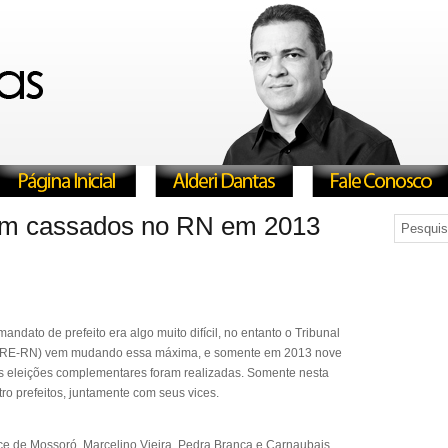
oram cassados no RN em 2013
andato de prefeito era algo muito difícil, no entanto o Tribunal
 (TRE-RN) vem mudando essa máxima, e somente em 2013 nove
s eleições complementares foram realizadas. Somente nesta
 prefeitos, juntamente com seus vices.
ce de Mossoró, Marcelino Vieira, Pedra Branca e Carnaubais.