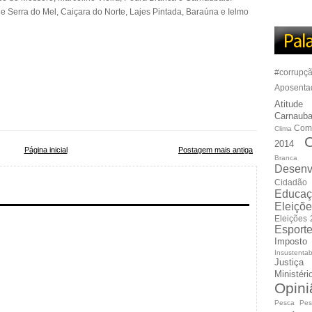
de Serra do Mel, Caiçara do Norte, Lajes Pintada, Baraúna e Ielmo
#corrupç
Aposenta
Atitude
Carnauba
Com
Clima
C
2014
Página inicial
Postagem mais antiga
Branca
Desenv
Cidadão
Educaç
Eleiçõ
Eleições
Esport
Imposto
Insustentab
Justiça
Ministér
Opini
Pesca
Pes