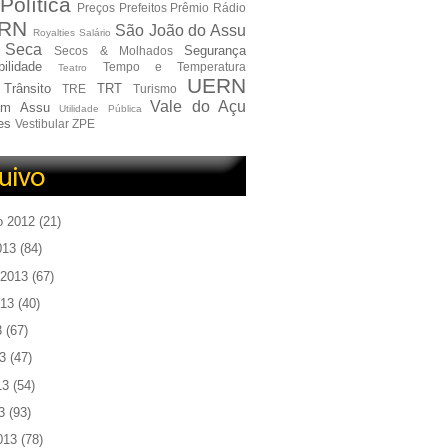
Política
Preços
Prefeitos
Prêmio
Rádio
RN
São João do Assu
Royalties
Salário
Seca
Segurança
Secos & Molhados
ilidade
Tempo e Temperatura
Teatro
UERN
Trânsito
TRT
TRE
Turismo
Vale do Açu
em Assu
Utilidade Pública
es
Vestibular
ZPE
o 2012
(21)
013
(84)
 2013
(67)
013
(40)
3
(67)
3
(47)
13
(54)
3
(93)
013
(78)