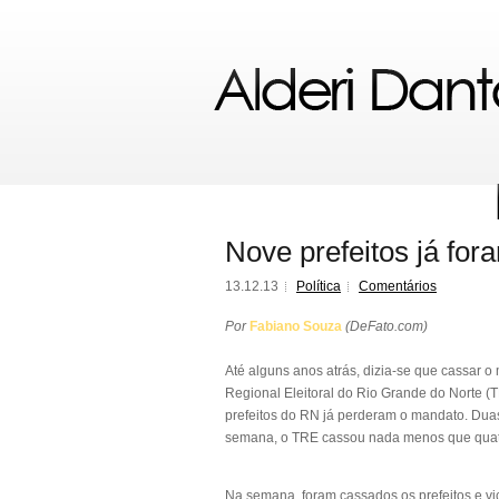
Nove prefeitos já f
13.12.13
Política
Comentários
Por
Fabiano Souza
(DeFato.com)
Até alguns anos atrás, dizia-se que cassar o m
Regional Eleitoral do Rio Grande do Norte
prefeitos do RN já perderam o mandato. Dua
semana, o TRE cassou nada menos que quatro
Na semana, foram cassados os prefeitos e vi