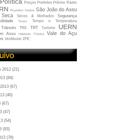
Política
Preços
Prefeitos
Prêmio
Rádio
RN
São João do Assu
Royalties
Salário
Seca
Segurança
Secos & Molhados
ilidade
Tempo e Temperatura
Teatro
UERN
Trânsito
TRT
TRE
Turismo
Vale do Açu
em Assu
Utilidade Pública
es
Vestibular
ZPE
o 2012
(21)
013
(84)
 2013
(67)
013
(40)
3
(67)
3
(47)
13
(54)
3
(93)
013
(78)