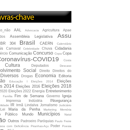
AAL
ão_não
Agricultura
Apae
Advocacia
Assu
Assembleia Legislativa
dos
Brasil
BR 304
CAERN
Calendário
is
Cidadania
Carnaval
Chuva
Celebridade
Concurso
Comunicação
Copa
ércio
Copa
oronavírus-COVID19
Costa
Cultura
Deputados
Descaso
olvimento Social
Direito
Direitos do
Diversos
Economia
Editoria
Drogas
ão
Eleições
Educação I Eleições 2014
es 2014
Eleições 2018
Eleições 2016
Entretenimento
 2020
Eleições 2022
Energia
e
Fim de Semana
Igreja
Governo
Família
INsegurança
Imprensa
Indústria
IR
Irmã Lindalva
Jornalismo
ilidade
Judiciário
Maria da Penha
Lei
Marketing
Memória
Municípios
io Público
Mundo
Natal
ão
Outros
Padroeiro
Paróquias
Paulo Freire
Poder
soa com Deficiência
Piranhas-Açu
Poesia