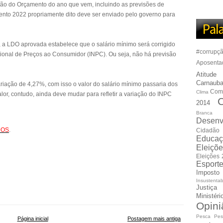
ção do Orçamento do ano que vem, incluindo as previsões de
mento 2022 propriamente dito deve ser enviado pelo governo para
o, a LDO aprovada estabelece que o salário mínimo será corrigido
#corrupç
ional de Preços ao Consumidor (INPC). Ou seja, não há previsão
Aposenta
Atitude
Carnauba
iação de 4,27%, com isso o valor do salário mínimo passaria dos
Com
Clima
or, contudo, ainda deve mudar para refletir a variação do INPC
C
2014
Branca
Desenv
DOS
.
Cidadão
Educaç
Eleiçõ
Eleições
Esport
Imposto
Insustentab
Justiça
Ministér
Opini
Pesca
Pes
Página inicial
Postagem mais antiga