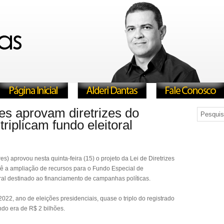
s aprovam diretrizes do
riplicam fundo eleitoral
 aprovou nesta quinta-feira (15) o projeto da Lei de Diretrizes
vê a ampliação de recursos para o Fundo Especial de
l destinado ao financiamento de campanhas políticas.
022, ano de eleições presidenciais, quase o triplo do registrado
ndo era de R$ 2 bilhões.