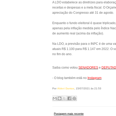
A LDO estabelece as diretrizes para elabora
receitas e despesas e a meta fiscal. O Orça
apreciação do Congresso até 31 de agosto.
Enquanto o fundo eleitoral é quase triplicad
apenas pela inflação medida pelo Índice Nac
de aumento real (acima da inflação).
Na LDO, a previsão para o INPC é de uma var
atuais R$ 1.100 para R$ 1.147 em 2022. O val
no fim do ano.
Saiba como votou
SENADORES
e
DEPUTA
- O blog também está no
Instagram
Por
Alderi Dantas
, 15/07/2021 às 21:53
Postagem mais recente