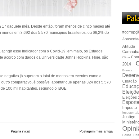
dia 17 daquele mês. Desde então, foram menos de cinco meses até
#corrupç
u mortos em 3.692 dos 5.570 municípios brasileiros, ou 66,2% do
Aposenta
Atitude
 atingir esse indicador com o Covid-19: em maio, os Estados
Carnauba
Com
de acordo com dados da Universidade Johns Hopkins. Hoje, são
Clima
C
2014
Branca
Desenv
e negativo já superam o total de mortos em eventos como a
Cidadão
 outro comparativo, é possível apontar que apenas 324 dos 5.570
Educaç
 de 100 mil habitantes, segundo o IBGE.
Eleiçõ
Eleições
Esport
Imposto
Insustentab
Justiça
Ministér
Opini
Página inicial
Postagem mais antiga
Pesca
Pes