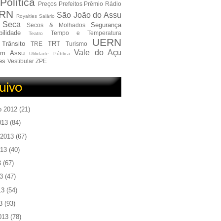
Política
Preços
Prefeitos
Prêmio
Rádio
RN
São João do Assu
Royalties
Salário
Seca
Segurança
Secos & Molhados
ilidade
Tempo e Temperatura
Teatro
UERN
Trânsito
TRT
TRE
Turismo
Vale do Açu
em Assu
Utilidade Pública
es
Vestibular
ZPE
o 2012
(21)
013
(84)
 2013
(67)
013
(40)
3
(67)
3
(47)
13
(54)
3
(93)
013
(78)