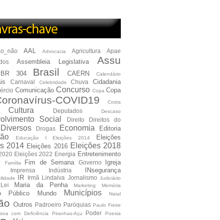
AAL
ão_não
Agricultura
Apae
Advocacia
Assu
Assembleia Legislativa
dos
Brasil
BR 304
CAERN
Calendário
is
Cidadania
Carnaval
Chuva
Celebridade
Concurso
Comunicação
Copa
ércio
Copa
oronavírus-COVID19
Costa
Cultura
Deputados
Descaso
olvimento Social
Direito
Direitos do
Diversos
Economia
Editoria
Drogas
ão
Eleições
Educação I Eleições 2014
es 2014
Eleições 2018
Eleições 2016
Entretenimento
 2020
Eleições 2022
Energia
e
Fim de Semana
Igreja
Governo
Família
INsegurança
Imprensa
Indústria
IR
Irmã Lindalva
Jornalismo
ilidade
Judiciário
Maria da Penha
Lei
Marketing
Memória
Municípios
io Público
Mundo
Natal
ão
Outros
Padroeiro
Paróquias
Paulo Freire
Poder
soa com Deficiência
Piranhas-Açu
Poesia