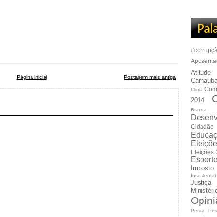
#corrupç
Aposenta
Atitude
Página inicial
Postagem mais antiga
Carnauba
Com
Clima
C
2014
Branca
Desenv
Cidadão
Educaç
Eleiçõ
Eleições
Esport
Imposto
Insustentab
Justiça
Ministér
Opini
Pesca
Pes