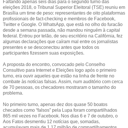
Faltando apenas seis dias para o segundo turno das
eleições 2018, o Tribunal Superior Eleitoral (TSE) reuniu em
Brasília um time de peso: representantes de oito plataformas
profissionais de fact-checking e membros de Facebook,
Twitter e Google. O WhatsApp, que está no olho do furacão
desde a semana passada, não mandou ninguém à capital
federal. Entrou por telão, de seu escritório na Califórnia, fez
algumas declarações que caíram mal entre os jornalistas
presentes e se desconectou antes que todos os
participantes fizessem suas exposições.
A proposta do encontro, convocado pelo Conselho
Consultivo para Internet e Eleições logo após o primeiro
turno, era ouvir aqueles que estão na linha de frente no
combate às notícias falsas. Assim, num auditório com cerca
de 70 pessoas, os checadores mostraram o tamanho do
problema.
No primeiro turno, apenas dez dos quase 50 boatos
checados como “falsos” pela Lupa foram compartilhados
865 mil vezes no Facebook. Nos dias 6 e 7 de outubro, o
Aos Fatos desmentiu 12 notícias que, somadas,
acumulavam mais de 1,17 milhão de compartilhamentos.