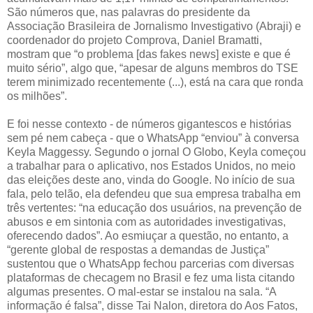
São números que, nas palavras do presidente da
Associação Brasileira de Jornalismo Investigativo (Abraji) e
coordenador do projeto Comprova, Daniel Bramatti,
mostram que “o problema [das fakes news] existe e que é
muito sério”, algo que, “apesar de alguns membros do TSE
terem minimizado recentemente (...), está na cara que ronda
os milhões”.
E foi nesse contexto - de números gigantescos e histórias
sem pé nem cabeça - que o WhatsApp “enviou” à conversa
Keyla Maggessy. Segundo o jornal O Globo, Keyla começou
a trabalhar para o aplicativo, nos Estados Unidos, no meio
das eleições deste ano, vinda do Google. No início de sua
fala, pelo telão, ela defendeu que sua empresa trabalha em
três vertentes: “na educação dos usuários, na prevenção de
abusos e em sintonia com as autoridades investigativas,
oferecendo dados”. Ao esmiuçar a questão, no entanto, a
“gerente global de respostas a demandas de Justiça”
sustentou que o WhatsApp fechou parcerias com diversas
plataformas de checagem no Brasil e fez uma lista citando
algumas presentes. O mal-estar se instalou na sala. “A
informação é falsa”, disse Tai Nalon, diretora do Aos Fatos,