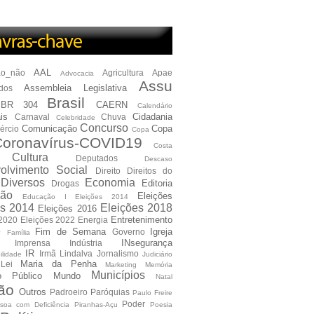
AAL
ão_não
Agricultura
Apae
Advocacia
Assu
Assembleia Legislativa
dos
Brasil
BR 304
CAERN
Calendário
is
Cidadania
Carnaval
Chuva
Celebridade
Concurso
Comunicação
Copa
ércio
Copa
oronavírus-COVID19
Costa
Cultura
Deputados
Descaso
olvimento Social
Direito
Direitos do
Diversos
Economia
Editoria
Drogas
ão
Eleições
Educação I Eleições 2014
es 2014
Eleições 2018
Eleições 2016
Entretenimento
 2020
Eleições 2022
Energia
e
Fim de Semana
Igreja
Governo
Família
INsegurança
Imprensa
Indústria
IR
Irmã Lindalva
Jornalismo
ilidade
Judiciário
Maria da Penha
Lei
Marketing
Memória
Municípios
io Público
Mundo
Natal
ão
Outros
Padroeiro
Paróquias
Paulo Freire
Poder
soa com Deficiência
Piranhas-Açu
Poesia