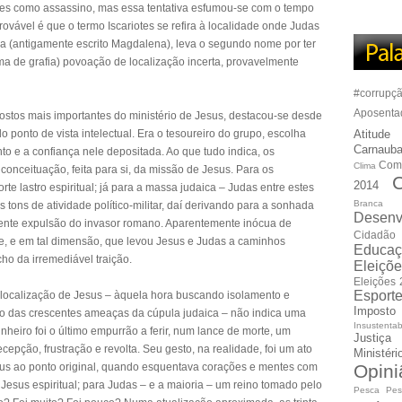
iotes como assassino, mas essa tentativa esfumou-se com o tempo
rovável é que o termo Iscariotes se refira à localidade onde Judas
 (antigamente escrito Magdalena), leva o segundo nome por ter
a de grafia) povoação de localização incerta, provavelmente
#corrupç
Aposenta
postos mais importantes do ministério de Jesus, destacou-se desde
o ponto de vista intelectual. Era o tesoureiro do grupo, escolha
Atitude
Carnauba
o e a confiança nele depositada. Ao que tudo indica, os
Com
Clima
 conceituação, feita para si, da missão de Jesus. Para os
C
2014
rte lastro espiritual; já para a massa judaica – Judas entre estes
Branca
 tons de atividade político-militar, daí derivando para a sonhada
Desenv
eqüente expulsão do invasor romano. Aparentemente inócua de
Cidadão
nte, e em tal dimensão, que levou Jesus e Judas a caminhos
Educaç
ho da irremediável traição.
Eleiçõ
Eleições
Esport
 a localização de Jesus – àquela hora buscando isolamento e
Imposto
ão das crescentes ameaças da cúpula judaica – não indica uma
Insustentab
nheiro foi o último empurrão a ferir, num lance de morte, um
Justiça
epção, frustração e revolta. Seu gesto, na realidade, foi um ato
Ministér
Jesus ao ponto original, quando esquentava corações e mentes com
Opini
Jesus espiritual; para Judas – e a maioria – um reino tomado pelo
Pesca
Pes