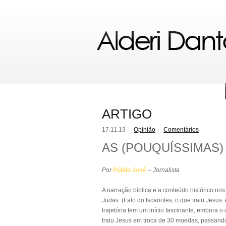
ARTIGO
17.11.13
Opinião
Comentários
AS (POUQUÍSSIMAS)
Por
Públio José
–
Jornalista
A narração bíblica e a conteúdo histórico no
Judas. (Falo do Iscariotes, o que traiu Jesus.
trajetória tem um início fascinante, embora 
traiu Jesus em troca de 30 moedas, passando 