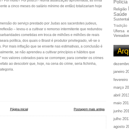
? Foi muito? Foi pouco? Numa atualização aproximada, as trinta
Polícia
nte a cinco meses do salário mínimo de então) totalizariam hoje
Religião
Saúde
Sustentab
imensão do serviço prestado por Judas aos sacerdotes judeus,
Tradição
eflexão – levou-o a cultivar o remorso intermitente que redundou
Ufersa 
barbaridades cometidas em troca de milhões e milhões de reais
Vereador
eara política, dos quais o Brasil é produtor privilegiado, vê-se o
s. Por mais inflação que se enxerte nas estimativas, a conclusão é
almente, se não aprendeu a cultivar princípios e hábitos que
r” nos valores cobrados para se corromper, para cometer os crimes
efato ao descobrir que, hoje, na cena do crime, seria fichinha,
dezembr
ategoria.
janeiro 2
fevereiro
março 2
abril 201
maio 201
Página inicial
Postagem mais antiga
junho 20
julho 201
agosto 2