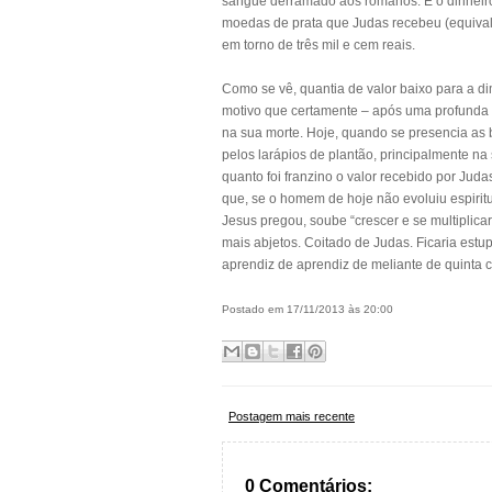
sangue derramado aos romanos. E o dinheiro
moedas de prata que Judas recebeu (equivale
em torno de três mil e cem reais.
Como se vê, quantia de valor baixo para a d
motivo que certamente – após uma profunda r
na sua morte. Hoje, quando se presencia as 
pelos larápios de plantão, principalmente na s
quanto foi franzino o valor recebido por Juda
que, se o homem de hoje não evoluiu espiritu
Jesus pregou, soube “crescer e se multiplica
mais abjetos. Coitado de Judas. Ficaria estup
aprendiz de aprendiz de meliante de quinta c
Postado em 17/11/2013 às 20:00
Postagem mais recente
0 Comentários: