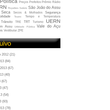
Política
Preços
Prefeitos
Prêmio
Rádio
RN
São João do Assu
Royalties
Salário
Seca
Segurança
Secos & Molhados
ilidade
Tempo e Temperatura
Teatro
UERN
Trânsito
TRT
TRE
Turismo
Vale do Açu
em Assu
Utilidade Pública
es
Vestibular
ZPE
o 2012
(21)
013
(84)
 2013
(67)
013
(40)
3
(67)
3
(47)
13
(54)
3
(93)
013
(78)