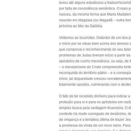
levou até alguns estudiosos a traduzirIscar
por falta de consistência semântica. O mais p
nasceu, da mesma forma que Maria Madalena
nascido em Magdala (ou Magadã – outra form
próxima ao Mar da Galiléia.
Voltemos ao Iscariotes. Detentor de um dos 
o início por se situar bem acima dos demais d
que comprova o reconhecimento do seu talent
problemas de Judas tiveram início a partir da
apóstolos de cunho messiânico, ou seja, de fo
– o messianismo do Cristo compreendia fortes
reconquista do território pátrio – e a cons
início, tal disparidade cresceu sorrateirame
totalmente opostos, culminando com o desfec
O fato de ter recebido dinheiro para indicar
proteção para si e para os apóstolos em raz
simples busca pela vantagem financeira. O di
contexto há muito carregado de desânimo, dec
de vingança e a tentativa última de trazer 
a promessa da vinda de um novo reino. Para 