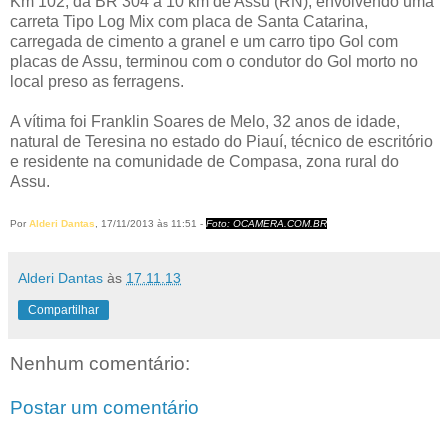
Km 102, da BR 304 a 10 km de Assu (RN), envolvendo uma
carreta Tipo Log Mix com placa de Santa Catarina,
carregada de cimento a granel e um carro tipo Gol com
placas de Assu, terminou com o condutor do Gol morto no
local preso as ferragens.
A vítima foi Franklin Soares de Melo, 32 anos de idade,
natural de Teresina no estado do Piauí, técnico de escritório
e residente na comunidade de Compasa, zona rural do
Assu.
Por
Alderi Dantas
, 17/11/2013 às 11:51 -
Foto: OCAMERA.COM.BR
Alderi Dantas
às
17.11.13
Compartilhar
Nenhum comentário:
Postar um comentário