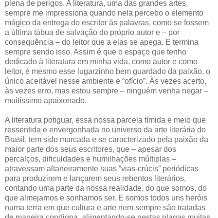
plena de perigos. A literatura, uma das grandes artes,
sempre me impressiona quando nela percebo o elemento
mágico da entrega do escritor às palavras, como se fossem
a última tábua de salvação do próprio autor e – por
consequência – do leitor que a elas se apega. E termina
sempre sendo isso. Assim é que o espaço que tenho
dedicado à literatura em minha vida, como autor e como
leitor, é mesmo esse lugarzinho bem guardado da paixão, o
único aceitável nesse ambiente e “ofício”. Às vezes acerto,
às vezes erro, mas estou sempre – ninguém venha negar –
muitíssimo apaixonado.
A literatura potiguar, essa nossa parcela tímida e meio que
ressentida e envergonhada no universo da arte literária do
Brasil, tem sido marcada e se caracterizado pela paixão da
maior parte dos seus escritores, que – apesar dos
percalços, dificuldades e humilhações múltiplas –
atravessam altaneiramente suas “vias-crúcis” periódicas
para produzirem e lançarem seus rebentos literários,
contando uma parte da nossa realidade, do que somos, do
que almejamos e sonhamos ser. E somos todos uns heróis
numa terra em que cultura e arte nem sempre são tratadas
de maneira condigna, alimentando-se nestas plagas muitas