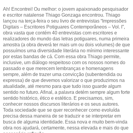
Ah! Encontrei! Ou melhor: o jovem apaixonado pesquisador
e escritor natalense Thiago Gonzaga encontrou. Thiago
lançou na terça-feira o seu livro de entrevistas “Impressões
Digitais – Escritores Potiguares Contemporâneos – Vol. I”,
obra vasta que contém 40 entrevistas com escritores e
realizadores do mundo das letras potiguares, numa primeira
amostra (a obra deverá ter mais um ou dois volumes) de que
possuímos uma diversidade literária no mínimo interessante
por estas bandas de cá. Com essa obra Thiago permite,
inclusive, um diálogo respeitoso com os nossos nomes do
passado e que merecem lembranças e homenagens
sempre, além de trazer uma convicção (subentendida ou
expressa) de que devemos valorizar o que produzimos na
atualidade, até mesmo para que tudo isso guarde algum
sentido no futuro. Afinal, a palavra detém sempre algum forte
sentido histórico, ético e estético. E precisamos, sim,
conhecer nossos discursos literários e os seus autores.
Toda sociedade que se quer reconhecer como evoluída
precisa dessa maneira de se traduzir e se interpretar em
busca de alguma identidade. Essa nova e muito bem-vinda
obra nos ajudará, certamente, nessa elevada e mais do que