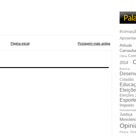
#corrupç
Aposenta
Página inicial
Postagem mais antiga
Atitude
Carnauba
Com
Clima
C
2014
Branca
Desenv
Cidadão
Educaç
Eleiçõ
Eleições
Esport
Imposto
Insustentab
Justiça
Ministér
Opini
Pesca
Pes