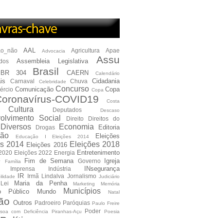
AAL
ão_não
Agricultura
Apae
Advocacia
Assu
Assembleia Legislativa
dos
Brasil
BR 304
CAERN
Calendário
is
Cidadania
Carnaval
Chuva
Celebridade
Concurso
Comunicação
Copa
ércio
Copa
oronavírus-COVID19
Costa
Cultura
Deputados
Descaso
olvimento Social
Direito
Direitos do
Diversos
Economia
Editoria
Drogas
ão
Eleições
Educação I Eleições 2014
es 2014
Eleições 2018
Eleições 2016
Entretenimento
 2020
Eleições 2022
Energia
e
Fim de Semana
Igreja
Governo
Família
INsegurança
Imprensa
Indústria
IR
Irmã Lindalva
Jornalismo
ilidade
Judiciário
Maria da Penha
Lei
Marketing
Memória
Municípios
io Público
Mundo
Natal
ão
Outros
Padroeiro
Paróquias
Paulo Freire
Poder
soa com Deficiência
Piranhas-Açu
Poesia