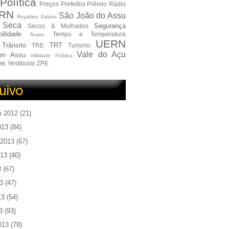
Política
Preços
Prefeitos
Prêmio
Rádio
RN
São João do Assu
Royalties
Salário
Seca
Segurança
Secos & Molhados
ilidade
Tempo e Temperatura
Teatro
UERN
Trânsito
TRT
TRE
Turismo
Vale do Açu
em Assu
Utilidade Pública
es
Vestibular
ZPE
o 2012
(21)
013
(84)
 2013
(67)
013
(40)
3
(67)
3
(47)
13
(54)
3
(93)
013
(78)