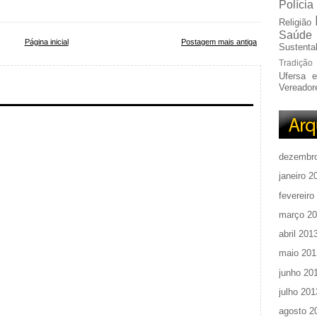
Polícia
Religião
Saúde
Página inicial
Postagem mais antiga
Sustentab
Tradição
Ufersa 
Vereador
dezembr
janeiro 2
fevereiro
março 2
abril 201
maio 201
junho 20
julho 201
agosto 2