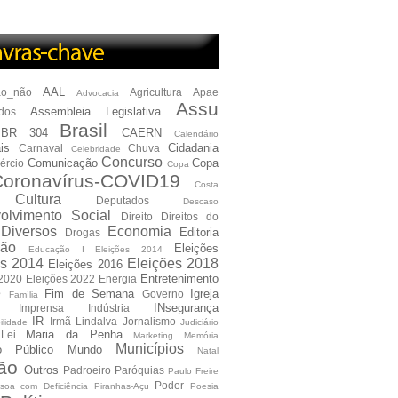
AAL
ão_não
Agricultura
Apae
Advocacia
Assu
Assembleia Legislativa
dos
Brasil
BR 304
CAERN
Calendário
is
Cidadania
Carnaval
Chuva
Celebridade
Concurso
Comunicação
Copa
ércio
Copa
oronavírus-COVID19
Costa
Cultura
Deputados
Descaso
olvimento Social
Direito
Direitos do
Diversos
Economia
Editoria
Drogas
ão
Eleições
Educação I Eleições 2014
es 2014
Eleições 2018
Eleições 2016
Entretenimento
 2020
Eleições 2022
Energia
e
Fim de Semana
Igreja
Governo
Família
INsegurança
Imprensa
Indústria
IR
Irmã Lindalva
Jornalismo
ilidade
Judiciário
Maria da Penha
Lei
Marketing
Memória
Municípios
io Público
Mundo
Natal
ão
Outros
Padroeiro
Paróquias
Paulo Freire
Poder
soa com Deficiência
Piranhas-Açu
Poesia