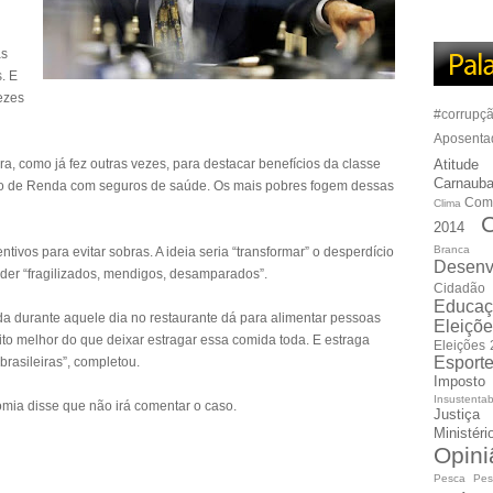
as
. E
ezes
#corrupç
Aposenta
, como já fez outras vezes, para destacar benefícios da classe
Atitude
Carnauba
to de Renda com seguros de saúde. Os mais pobres fogem dessas
Com
Clima
C
2014
Branca
tivos para evitar sobras. A ideia seria “transformar” o desperdício
Desenv
nder “fragilizados, mendigos, desamparados”.
Cidadão
Educaç
da durante aquele dia no restaurante dá para alimentar pessoas
Eleiçõ
to melhor do que deixar estragar essa comida toda. E estraga
Eleições
Esport
brasileiras”, completou.
Imposto
Insustentab
nomia disse que não irá comentar o caso.
Justiça
Ministér
Opini
Pesca
Pes