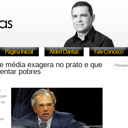
e média exagera no prato e que
entar pobres
e
diçam
” na
tem