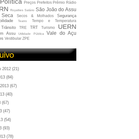
Política
Preços
Prefeitos
Prêmio
Rádio
RN
São João do Assu
Royalties
Salário
Seca
Segurança
Secos & Molhados
ilidade
Tempo e Temperatura
Teatro
UERN
Trânsito
TRT
TRE
Turismo
Vale do Açu
em Assu
Utilidade Pública
es
Vestibular
ZPE
o 2012
(21)
013
(84)
 2013
(67)
013
(40)
3
(67)
3
(47)
13
(54)
3
(93)
013
(78)