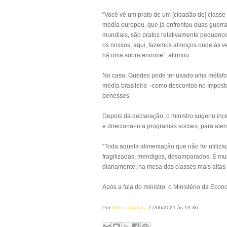
“Você vê um prato de um [cidadão de] classe
média europeu, que já enfrentou duas guerr
mundiais, são pratos relativamente pequenos
os nossos, aqui, fazemos almoços onde às v
há uma sobra enorme”, afirmou.
No caso, Guedes pode ter usado uma métafora
média brasileira –como descontos no Impos
benesses.
Depois da declaração, o ministro sugeriu incen
e direciona-lo a programas sociais, para ate
“Toda aquela alimentação que não for utiliza
fragilizadas, mendigos, desamparados. É mui
diariamente, na mesa das classes mais altas 
Após a fala do ministro, o Ministério da Eco
Por
Alderi Dantas
, 17/06/2021 às 19:36