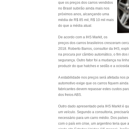
que os preços dos carros vendidos
no Brasil subirão ainda mais nos
próximos anos, alcançando uma
média de R$ 85 mil, R$ 10 mil mais
do que a média atual.
De acordo com a IHS Markit, os
preços dos carros brasileiros cresceram cerc
2018. Roberto Barros, consultor da IHS, expl
na procura por câmbio automático, o fim dos 
segurança. Outro fator foi a mudança na linh
produzir do que hatches e sedãs e a ociosida
A estabilidade nos preços será afetada nos 
automotivo exige que os carros fiquem ainda
fabricantes devem repassar estes custos para
dos freios ABS.
Outro dado apresentado pela IHS Markit é qu
um veículo. Segundo a consultoria, precisar
necessário para um carro médio. Dos países
com o país em crise, um argentino teria que 