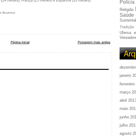
o (24 meses), França (25 meses) e Espanha (35 meses).
Polícia
Religião
e Business
Saúde
Sustentab
Tradição
Ufersa 
Vereador
Página inicial
Postagem mais antiga
dezembr
janeiro 2
fevereiro
março 2
abril 201
maio 201
junho 20
julho 201
agosto 2