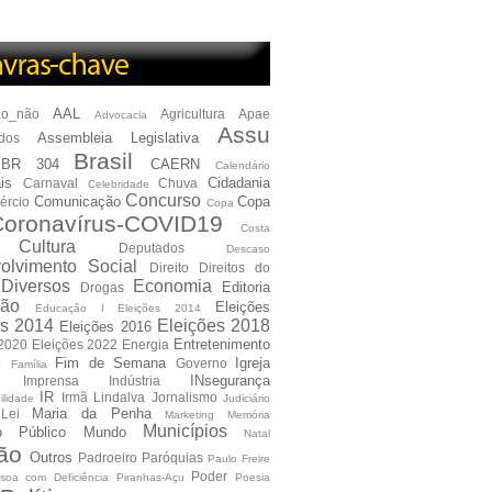
AAL
ão_não
Agricultura
Apae
Advocacia
Assu
Assembleia Legislativa
dos
Brasil
BR 304
CAERN
Calendário
is
Cidadania
Carnaval
Chuva
Celebridade
Concurso
Comunicação
Copa
ércio
Copa
oronavírus-COVID19
Costa
Cultura
Deputados
Descaso
olvimento Social
Direito
Direitos do
Diversos
Economia
Editoria
Drogas
ão
Eleições
Educação I Eleições 2014
es 2014
Eleições 2018
Eleições 2016
Entretenimento
 2020
Eleições 2022
Energia
e
Fim de Semana
Igreja
Governo
Família
INsegurança
Imprensa
Indústria
IR
Irmã Lindalva
Jornalismo
ilidade
Judiciário
Maria da Penha
Lei
Marketing
Memória
Municípios
io Público
Mundo
Natal
ão
Outros
Padroeiro
Paróquias
Paulo Freire
Poder
soa com Deficiência
Piranhas-Açu
Poesia