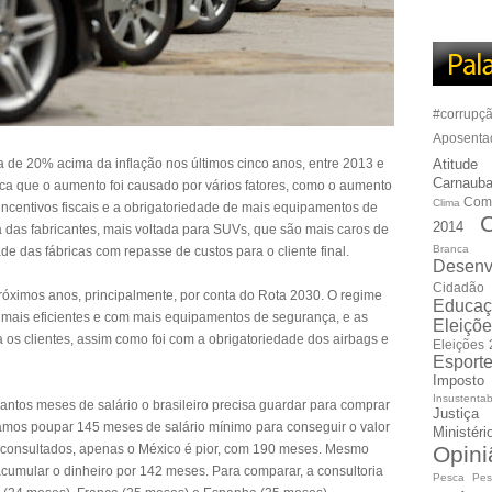
#corrupç
Aposenta
a de 20% acima da inflação nos últimos cinco anos, entre 2013 e
Atitude
Carnauba
ica que o aumento foi causado por vários fatores, como o aumento
Com
Clima
incentivos fiscais e a obrigatoriedade de mais equipamentos de
C
2014
a das fabricantes, mais voltada para SUVs, que são mais caros de
Branca
de das fábricas com repasse de custos para o cliente final.
Desenv
Cidadão
próximos anos, principalmente, por conta do Rota 2030. O regime
Educaç
 mais eficientes e com mais equipamentos de segurança, e as
Eleiçõ
 os clientes, assim como foi com a obrigatoriedade dos airbags e
Eleições
Esport
Imposto
Insustentab
antos meses de salário o brasileiro precisa guardar para comprar
Justiça
íamos poupar 145 meses de salário mínimo para conseguir o valor
Ministér
 consultados, apenas o México é pior, com 190 meses. Mesmo
Opini
acumular o dinheiro por 142 meses. Para comparar, a consultoria
Pesca
Pes