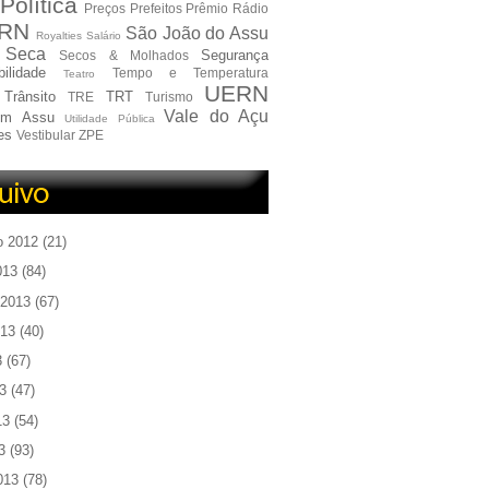
Política
Preços
Prefeitos
Prêmio
Rádio
RN
São João do Assu
Royalties
Salário
Seca
Segurança
Secos & Molhados
ilidade
Tempo e Temperatura
Teatro
UERN
Trânsito
TRT
TRE
Turismo
Vale do Açu
em Assu
Utilidade Pública
es
Vestibular
ZPE
o 2012
(21)
013
(84)
 2013
(67)
013
(40)
3
(67)
3
(47)
13
(54)
3
(93)
013
(78)