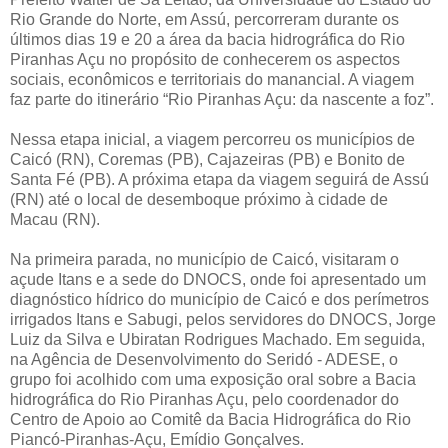
Rio Grande do Norte, em Assú, percorreram durante os
últimos dias 19 e 20 a área da bacia hidrográfica do Rio
Piranhas Açu no propósito de conhecerem os aspectos
sociais, econômicos e territoriais do manancial. A viagem
faz parte do itinerário “Rio Piranhas Açu: da nascente a foz”.
Nessa etapa inicial, a viagem percorreu os municípios de
Caicó (RN), Coremas (PB), Cajazeiras (PB) e Bonito de
Santa Fé (PB). A próxima etapa da viagem seguirá de Assú
(RN) até o local de desemboque próximo à cidade de
Macau (RN).
Na primeira parada, no município de Caicó, visitaram o
açude Itans e a sede do DNOCS, onde foi apresentado um
diagnóstico hídrico do município de Caicó e dos perímetros
irrigados Itans e Sabugi, pelos servidores do DNOCS, Jorge
Luiz da Silva e Ubiratan Rodrigues Machado. Em seguida,
na Agência de Desenvolvimento do Seridó - ADESE, o
grupo foi acolhido com uma exposição oral sobre a Bacia
hidrográfica do Rio Piranhas Açu, pelo coordenador do
Centro de Apoio ao Comitê da Bacia Hidrográfica do Rio
Piancó-Piranhas-Açu, Emídio Gonçalves.