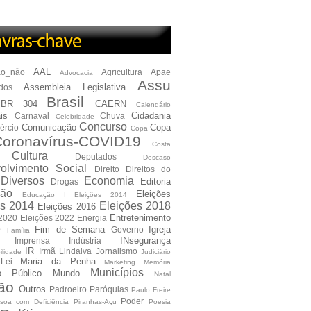
AAL
ão_não
Agricultura
Apae
Advocacia
Assu
Assembleia Legislativa
dos
Brasil
BR 304
CAERN
Calendário
is
Cidadania
Carnaval
Chuva
Celebridade
Concurso
Comunicação
Copa
ércio
Copa
oronavírus-COVID19
Costa
Cultura
Deputados
Descaso
olvimento Social
Direito
Direitos do
Diversos
Economia
Editoria
Drogas
ão
Eleições
Educação I Eleições 2014
es 2014
Eleições 2018
Eleições 2016
Entretenimento
 2020
Eleições 2022
Energia
e
Fim de Semana
Igreja
Governo
Família
INsegurança
Imprensa
Indústria
IR
Irmã Lindalva
Jornalismo
ilidade
Judiciário
Maria da Penha
Lei
Marketing
Memória
Municípios
io Público
Mundo
Natal
ão
Outros
Padroeiro
Paróquias
Paulo Freire
Poder
soa com Deficiência
Piranhas-Açu
Poesia