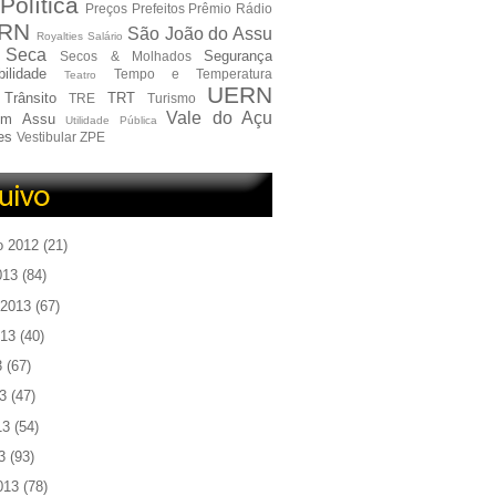
Política
Preços
Prefeitos
Prêmio
Rádio
RN
São João do Assu
Royalties
Salário
Seca
Segurança
Secos & Molhados
ilidade
Tempo e Temperatura
Teatro
UERN
Trânsito
TRT
TRE
Turismo
Vale do Açu
em Assu
Utilidade Pública
es
Vestibular
ZPE
o 2012
(21)
013
(84)
 2013
(67)
013
(40)
3
(67)
3
(47)
13
(54)
3
(93)
013
(78)