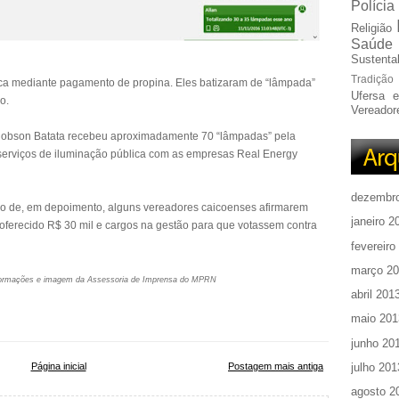
Polícia
Religião
Saúde
Sustentab
Tradição
ca mediante pagamento de propina. Eles batizaram de “lâmpada”
Ufersa 
o.
Vereador
 Robson Batata recebeu aproximadamente 70 “lâmpadas” pela
serviços de iluminação pública com as empresas Real Energy
dezembr
ção de, em depoimento, alguns vereadores caicoenses afirmarem
janeiro 2
ferecido R$ 30 mil e cargos na gestão para que votassem contra
fevereiro
março 2
ormações e imagem da Assessoria de Imprensa do MPRN
abril 201
maio 201
junho 20
julho 201
Página inicial
Postagem mais antiga
agosto 2