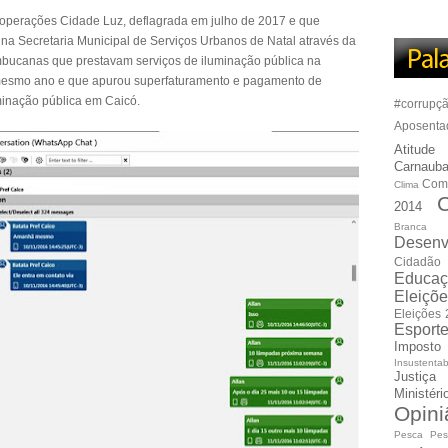
operações Cidade Luz, deflagrada em julho de 2017 e que
a Secretaria Municipal de Serviços Urbanos de Natal através da
ambucanas que prestavam serviços de iluminação pública na
 mesmo ano e que apurou superfaturamento e pagamento de
minação pública em Caicó.
#corrupç
Aposenta
Atitude
Carnauba
Com
Clima
C
2014
Branca
Desenv
Cidadão
Educaç
Eleiçõ
Eleições
Esport
Imposto
Insustentab
Justiça
Ministér
Opini
Pesca
Pes