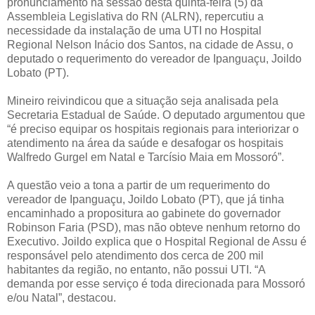
pronunciamento na sessão desta quinta-feira (5) da
Assembleia Legislativa do RN (ALRN), repercutiu a
necessidade da instalação de uma UTI no Hospital
Regional Nelson Inácio dos Santos, na cidade de Assu, o
deputado o requerimento do vereador de Ipanguaçu, Joildo
Lobato (PT).
Mineiro reivindicou que a situação seja analisada pela
Secretaria Estadual de Saúde. O deputado argumentou que
“é preciso equipar os hospitais regionais para interiorizar o
atendimento na área da saúde e desafogar os hospitais
Walfredo Gurgel em Natal e Tarcísio Maia em Mossoró”.
A questão veio a tona a partir de um requerimento do
vereador de Ipanguaçu, Joildo Lobato (PT), que já tinha
encaminhado a propositura ao gabinete do governador
Robinson Faria (PSD), mas não obteve nenhum retorno do
Executivo. Joildo explica que o Hospital Regional de Assu é
responsável pelo atendimento dos cerca de 200 mil
habitantes da região, no entanto, não possui UTI. “A
demanda por esse serviço é toda direcionada para Mossoró
e/ou Natal”, destacou.