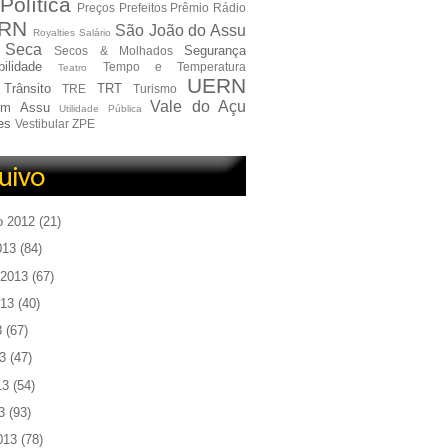
Política
Preços
Prefeitos
Prêmio
Rádio
RN
São João do Assu
Royalties
Salário
Seca
Segurança
Secos & Molhados
ilidade
Tempo e Temperatura
Teatro
UERN
Trânsito
TRT
TRE
Turismo
Vale do Açu
em Assu
Utilidade Pública
es
Vestibular
ZPE
o 2012
(21)
013
(84)
 2013
(67)
013
(40)
3
(67)
3
(47)
13
(54)
3
(93)
013
(78)