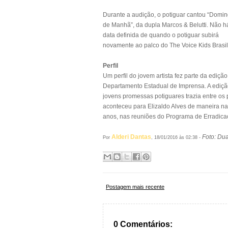
Durante a audição, o potiguar cantou “Domi
de Manhã”, da dupla Marcos & Belutti. Não h
data definida de quando o potiguar subirá
novamente ao palco do The Voice Kids Brasil
Perfil
Um perfil do jovem artista fez parte da ediç
Departamento Estadual de Imprensa. A ediçã
jovens promessas potiguares trazia entre os
aconteceu para Elizaldo Alves de maneira nat
anos, nas reuniões do Programa de Erradicaçã
Alderi Dantas
Foto: Du
Por
, 18/01/2016 às 02:38 -
Postagem mais recente
0 Comentários: