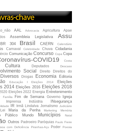
AAL
ão_não
Agricultura
Apae
Advocacia
Assu
Assembleia Legislativa
dos
Brasil
BR 304
CAERN
Calendário
is
Cidadania
Carnaval
Chuva
Celebridade
Concurso
Comunicação
Copa
ércio
Copa
oronavírus-COVID19
Costa
Cultura
Deputados
Descaso
olvimento Social
Direito
Direitos do
Diversos
Economia
Editoria
Drogas
ão
Eleições
Educação I Eleições 2014
es 2014
Eleições 2018
Eleições 2016
Entretenimento
 2020
Eleições 2022
Energia
e
Fim de Semana
Igreja
Governo
Família
INsegurança
Imprensa
Indústria
IR
Irmã Lindalva
Jornalismo
ilidade
Judiciário
Maria da Penha
Lei
Marketing
Memória
Municípios
io Público
Mundo
Natal
ão
Outros
Padroeiro
Paróquias
Paulo Freire
Poder
soa com Deficiência
Piranhas-Açu
Poesia