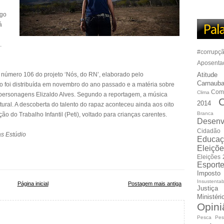
ngo
á
.
#corrupç
Aposenta
ão número 106 do projeto ‘Nós, do RN’, elaborado pelo
Atitude
Carnauba
o foi distribuída em novembro do ano passado e a matéria sobre
Com
Clima
 personagens Elizaldo Alves. Segundo a reportagem, a música
C
2014
ural. A descoberta do talento do rapaz aconteceu ainda aos oito
Branca
o do Trabalho Infantil (Peti), voltado para crianças carentes.
Desenv
Cidadão
as Estúdio
Educaç
Eleiçõ
Eleições
Esport
Imposto
Insustentab
Página inicial
Postagem mais antiga
Justiça
Ministér
Opini
Pesca
Pes