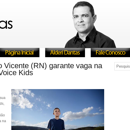
ão Vicente (RN) garante vaga na
Voice Kids
 sua
ds,
gião
a na