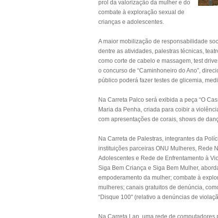
prol da valorização da mulher e do
combate à exploração sexual de
crianças e adolescentes.
A maior mobilização de responsabilidade soci
dentre as atividades, palestras técnicas, tea
como corte de cabelo e massagem, test driv
o concurso de “Caminhoneiro do Ano”, direc
público poderá fazer testes de glicemia, medir 
Na Carreta Palco será exibida a peça “O Cas
Maria da Penha, criada para coibir a violênc
com apresentações de corais, shows de dança
Na Carreta de Palestras, integrantes da Polí
instituições parceiras ONU Mulheres, Rede 
Adolescentes e Rede de Enfrentamento à Viol
Siga Bem Criança e Siga Bem Mulher, abordar
empoderamento da mulher; combate à explora
mulheres; canais gratuitos de denúncia, como
“Disque 100" (relativo a denúncias de violaç
Na Carreta Lan, uma rede de computadores 