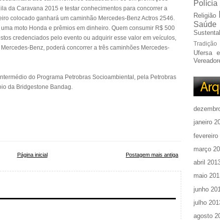
Polícia
hila da Caravana 2015 e testar conhecimentos para concorrer a
Religião
meiro colocado ganhará um caminhão Mercedes-Benz Actros 2546.
Saúde
o, uma moto Honda e prêmios em dinheiro. Quem consumir R$ 500
Sustentab
ostos credenciados pelo evento ou adquirir esse valor em veículos,
Tradição
s Mercedes-Benz, poderá concorrer a três caminhões Mercedes-
Ufersa 
Vereador
r intermédio do Programa Petrobras Socioambiental, pela Petrobras
oio da Bridgestone Bandag.
dezembr
janeiro 2
fevereiro
março 2
Página inicial
Postagem mais antiga
abril 201
maio 201
junho 20
julho 201
agosto 2