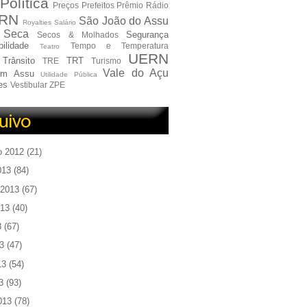
Política
Preços
Prefeitos
Prêmio
Rádio
RN
São João do Assu
Royalties
Salário
Seca
Segurança
Secos & Molhados
ilidade
Tempo e Temperatura
Teatro
UERN
Trânsito
TRT
TRE
Turismo
Vale do Açu
em Assu
Utilidade Pública
es
Vestibular
ZPE
o 2012
(21)
013
(84)
 2013
(67)
013
(40)
3
(67)
3
(47)
13
(54)
3
(93)
013
(78)