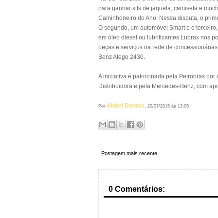
para ganhar kits de jaqueta, camiseta e moc
Caminhoneiro do Ano. Nessa disputa, o pri
O segundo, um automóvel Smart e o terceir
em óleo diesel ou lubrificantes Lubrax nos p
peças e serviços na rede de concessionária
Benz Atego 2430.
A iniciativa é patrocinada pela Petrobras po
Distribuidora e pela Mercedes-Benz, com ap
Alderi Dantas
Por
, 20/07/2015 às 13:05
Postagem mais recente
0 Comentários: