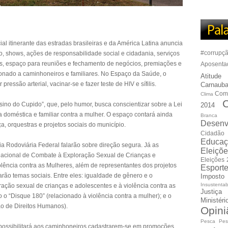
al itinerante das estradas brasileiras e da América Latina anuncia
#corrupç
tro, shows, ações de responsabilidade social e cidadania, serviços
es, espaço para reuniões e fechamento de negócios, premiações e
Aposenta
ionado a caminhoneiros e familiares. No Espaço da Saúde, o
Atitude
pressão arterial, vacinar-se e fazer teste de HIV e sífilis.
Carnauba
Com
Clima
C
sino do Cupido”, que, pelo humor, busca conscientizar sobre a Lei
2014
ia doméstica e familiar contra a mulher. O espaço contará ainda
Branca
Desenv
, orquestras e projetos sociais do município.
Cidadão
Educaç
cia Rodoviária Federal falarão sobre direção segura. Já as
Eleiçõ
Nacional de Combate à Exploração Sexual de Crianças e
Eleições
ência contra as Mulheres, além de representantes dos projetos
Esport
ão temas sociais. Entre eles: igualdade de gênero e o
Imposto
Insustentab
ção sexual de crianças e adolescentes e à violência contra as
Justiça
 o “Disque 180” (relacionado à violência contra a mulher); e o
Ministér
ão de Direitos Humanos).
Opini
Pesca
Pes
possibilitará aos caminhoneiros cadastrarem-se em promoções