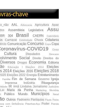
AAL
ão_não
Agricultura
Apae
Advocacia
Assu
Assembleia Legislativa
dos
Brasil
BR 304
CAERN
Calendário
is
Cidadania
Carnaval
Chuva
Celebridade
Concurso
Comunicação
Copa
ércio
Copa
oronavírus-COVID19
Costa
Cultura
Deputados
Descaso
olvimento Social
Direito
Direitos do
Diversos
Economia
Editoria
Drogas
ão
Eleições
Educação I Eleições 2014
es 2014
Eleições 2018
Eleições 2016
Entretenimento
 2020
Eleições 2022
Energia
e
Fim de Semana
Igreja
Governo
Família
INsegurança
Imprensa
Indústria
IR
Irmã Lindalva
Jornalismo
ilidade
Judiciário
Maria da Penha
Lei
Marketing
Memória
Municípios
io Público
Mundo
Natal
ão
Outros
Padroeiro
Paróquias
Paulo Freire
Poder
soa com Deficiência
Piranhas-Açu
Poesia