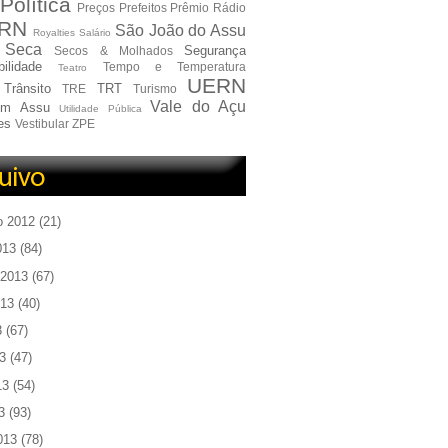
Política
Preços
Prefeitos
Prêmio
Rádio
RN
São João do Assu
Royalties
Salário
Seca
Segurança
Secos & Molhados
ilidade
Tempo e Temperatura
Teatro
UERN
Trânsito
TRT
TRE
Turismo
Vale do Açu
em Assu
Utilidade Pública
es
Vestibular
ZPE
o 2012
(21)
013
(84)
 2013
(67)
013
(40)
3
(67)
3
(47)
13
(54)
3
(93)
013
(78)