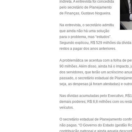
indireta. A entrevista foi concedida
pelo secretário de Planejamento
de Finanças, Gustavo Nogueira.
Na entrevista, o secretário admitiu
que ainda não há uma solução
para o problema, mas “estudos”.
Segundo explicou, R$ 529 milhões da dívida
restos a pagar dos anos anteriores.
A problemática se acentua com a folha de pe
90 milhões. Além disso, ainda há o impacto, 
dos servidores, que terão um acréscimo anua
passado, o secretário estadual de Planejam
seja, as despesas já foram atestadas) e outr
Nas dívidas acumuladas pelo Executivo, R$
demais poderes; R$ 8,8 milhões com os rest
veículos.
O secretário estadual de Planejamento confi
não pagas. “O Governo do Estado (gestão Ros
contribuição patronal e ainda aquela descont