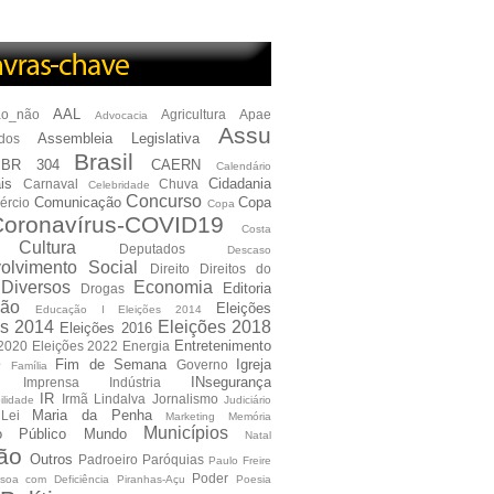
AAL
ão_não
Agricultura
Apae
Advocacia
Assu
Assembleia Legislativa
dos
Brasil
BR 304
CAERN
Calendário
is
Cidadania
Carnaval
Chuva
Celebridade
Concurso
Comunicação
Copa
ércio
Copa
oronavírus-COVID19
Costa
Cultura
Deputados
Descaso
olvimento Social
Direito
Direitos do
Diversos
Economia
Editoria
Drogas
ão
Eleições
Educação I Eleições 2014
es 2014
Eleições 2018
Eleições 2016
Entretenimento
 2020
Eleições 2022
Energia
e
Fim de Semana
Igreja
Governo
Família
INsegurança
Imprensa
Indústria
IR
Irmã Lindalva
Jornalismo
ilidade
Judiciário
Maria da Penha
Lei
Marketing
Memória
Municípios
io Público
Mundo
Natal
ão
Outros
Padroeiro
Paróquias
Paulo Freire
Poder
soa com Deficiência
Piranhas-Açu
Poesia