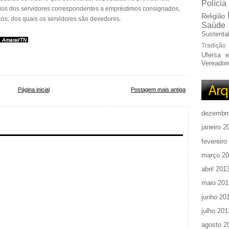
Polícia
rios dos servidores correspondentes a empréstimos consignados,
Religião
s, dos quais os servidores são devedores.
Saúde
Sustentab
a Amaral/TN
Tradição
Ufersa 
Vereador
Página inicial
Postagem mais antiga
dezembr
janeiro 2
fevereiro
março 2
abril 201
maio 201
junho 20
julho 201
agosto 2