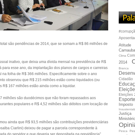
#corrupç
Aposenta
 total são pendências de 2014, que se somam a R$ 86 milhões de
Atitude
Carnauba
Com
Clima
C
ssoal inativo, que deixa uma dívida mensal na previdência de R$
2014
já para esse ano, da implantação dos planos de cargos e carreiras
Branca
Desenv
l na folha de R$ 366 milhões. Especificamente sobre o ano
Cidadão
ento observou que R$ 215 milhões estão como liquidados (ou
Educaç
os R$ 167 milhões estão ainda como a liquidar.
Eleiçõ
Eleições
17 milhões são duodécimos que não foram repassados aos
Esport
aurantes populares e R$ 4,52 milhões são débitos com locação de
Imposto
Insustentab
Justiça
Ministér
rmou ainda que R$ 93,5 milhões são contribuições previdenciárias
Opini
alba Ciarlini) deixou de pagar a parcela correspondente à
Pesca
Pes
ada do servidor e que deveria ser depositada na previdência”