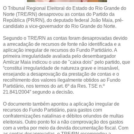
O Tribunal Regional Eleitoral do Estado do Rio Grande do
Norte (TRE/RN) desaprovou as contas do Partido da
República (PR/RN), do deputado federal João Maia, pré-
candidato a vice-governador do Rio Grande do Norte.
Segundo o TRE/RN as contas foram desaprovadas devido
a arrecadação de recursos de fonte não identificada e a
aplicação irregular de recursos do Fundo Partidário. A
primeira irregularidade avaliada pelo desembargador
Amilcar Maia indicou o uso de "caixa dois" pelo partido, que
“constitui irregularidade de natureza grave e insanável,
ensejando a desaprovação da prestação de contas e o
recolhimento dos valores ilegalmente obtidos ao Fundo
Partidário, nos termos do art. 6º da Res. TSE n.º
21.841/2004” segundo a decisão.
O documento também apontou a aplicação irregular de
recursos do Fundo Partidário, para gastos com
confraternizações natalinas e débitos oriundos de multas
eleitorais. Outro ponto foi a não comprovação dos gastos
com a verba por meio da devida documentação fiscal. Com
as contas desaprovadas, o TRE/RN recomendou a