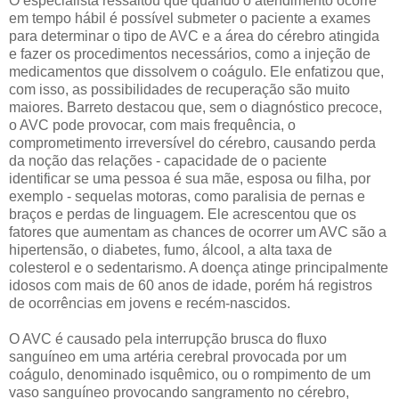
O especialista ressaltou que quando o atendimento ocorre
em tempo hábil é possível submeter o paciente a exames
para determinar o tipo de AVC e a área do cérebro atingida
e fazer os procedimentos necessários, como a injeção de
medicamentos que dissolvem o coágulo. Ele enfatizou que,
com isso, as possibilidades de recuperação são muito
maiores. Barreto destacou que, sem o diagnóstico precoce,
o AVC pode provocar, com mais frequência, o
comprometimento irreversível do cérebro, causando perda
da noção das relações - capacidade de o paciente
identificar se uma pessoa é sua mãe, esposa ou filha, por
exemplo - sequelas motoras, como paralisia de pernas e
braços e perdas de linguagem. Ele acrescentou que os
fatores que aumentam as chances de ocorrer um AVC são a
hipertensão, o diabetes, fumo, álcool, a alta taxa de
colesterol e o sedentarismo. A doença atinge principalmente
idosos com mais de 60 anos de idade, porém há registros
de ocorrências em jovens e recém-nascidos.
O AVC é causado pela interrupção brusca do fluxo
sanguíneo em uma artéria cerebral provocada por um
coágulo, denominado isquêmico, ou o rompimento de um
vaso sanguíneo provocando sangramento no cérebro,