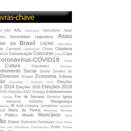
AAL
ão_não
Agricultura
Apae
Advocacia
Assu
Assembleia Legislativa
dos
Brasil
BR 304
CAERN
Calendário
is
Cidadania
Carnaval
Chuva
Celebridade
Concurso
Comunicação
Copa
ércio
Copa
oronavírus-COVID19
Costa
Cultura
Deputados
Descaso
olvimento Social
Direito
Direitos do
Diversos
Economia
Editoria
Drogas
ão
Eleições
Educação I Eleições 2014
es 2014
Eleições 2018
Eleições 2016
Entretenimento
 2020
Eleições 2022
Energia
e
Fim de Semana
Igreja
Governo
Família
INsegurança
Imprensa
Indústria
IR
Irmã Lindalva
Jornalismo
ilidade
Judiciário
Maria da Penha
Lei
Marketing
Memória
Municípios
io Público
Mundo
Natal
ão
Outros
Padroeiro
Paróquias
Paulo Freire
Poder
soa com Deficiência
Piranhas-Açu
Poesia