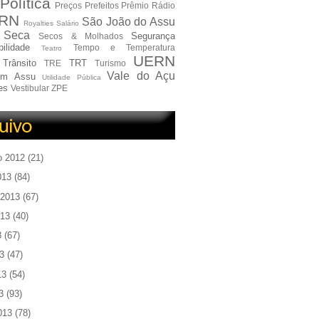
Política
Preços
Prefeitos
Prêmio
Rádio
RN
São João do Assu
Royalties
Salário
Seca
Segurança
Secos & Molhados
ilidade
Tempo e Temperatura
Teatro
UERN
Trânsito
TRT
TRE
Turismo
Vale do Açu
em Assu
Utilidade Pública
es
Vestibular
ZPE
o 2012
(21)
013
(84)
 2013
(67)
013
(40)
3
(67)
3
(47)
13
(54)
3
(93)
013
(78)