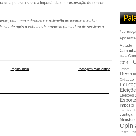
ará uma palestra sobre a importância de preservação de nossos
ente, para uma cobrança e explicação no tocante a terrível
 da cidade após o trabalho da empresa prestadora de serviços a
#corrupç
Aposenta
Atitude
Carnauba
Com
Clima
C
2014
Página inicial
Postagem mais antiga
Branca
Desenv
Cidadão
Educaç
Eleiçõ
Eleições
Esport
Imposto
Insustentab
Justiça
Ministér
Opini
Pesca
Pes