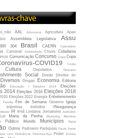
AAL
ão_não
Agricultura
Apae
Advocacia
Assu
Assembleia Legislativa
dos
Brasil
BR 304
CAERN
Calendário
is
Cidadania
Carnaval
Chuva
Celebridade
Concurso
Comunicação
Copa
ércio
Copa
oronavírus-COVID19
Costa
Cultura
Deputados
Descaso
olvimento Social
Direito
Direitos do
Diversos
Economia
Editoria
Drogas
ão
Eleições
Educação I Eleições 2014
es 2014
Eleições 2018
Eleições 2016
Entretenimento
 2020
Eleições 2022
Energia
e
Fim de Semana
Igreja
Governo
Família
INsegurança
Imprensa
Indústria
IR
Irmã Lindalva
Jornalismo
ilidade
Judiciário
Maria da Penha
Lei
Marketing
Memória
Municípios
io Público
Mundo
Natal
ão
Outros
Padroeiro
Paróquias
Paulo Freire
Poder
soa com Deficiência
Piranhas-Açu
Poesia