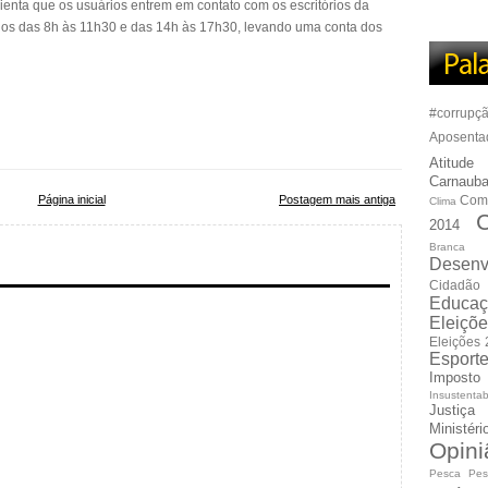
enta que os usuários entrem em contato com os escritórios da
rios das 8h às 11h30 e das 14h às 17h30, levando uma conta dos
#corrupç
Aposenta
Atitude
Carnauba
Página inicial
Postagem mais antiga
Com
Clima
C
2014
Branca
Desenv
Cidadão
Educaç
Eleiçõ
Eleições
Esport
Imposto
Insustentab
Justiça
Ministér
Opini
Pesca
Pes