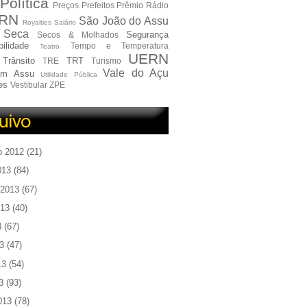
Política
Preços
Prefeitos
Prêmio
Rádio
RN
São João do Assu
Royalties
Salário
Seca
Segurança
Secos & Molhados
ilidade
Tempo e Temperatura
Teatro
UERN
Trânsito
TRT
TRE
Turismo
Vale do Açu
em Assu
Utilidade Pública
es
Vestibular
ZPE
o 2012
(21)
013
(84)
 2013
(67)
013
(40)
3
(67)
3
(47)
13
(54)
3
(93)
013
(78)