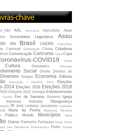
AAL
ão_não
Agricultura
Apae
Advocacia
Assu
Assembleia Legislativa
dos
Brasil
BR 304
CAERN
Calendário
is
Cidadania
Carnaval
Chuva
Celebridade
Concurso
Comunicação
Copa
ércio
Copa
oronavírus-COVID19
Costa
Cultura
Deputados
Descaso
olvimento Social
Direito
Direitos do
Diversos
Economia
Editoria
Drogas
ão
Eleições
Educação I Eleições 2014
es 2014
Eleições 2018
Eleições 2016
Entretenimento
 2020
Eleições 2022
Energia
e
Fim de Semana
Igreja
Governo
Família
INsegurança
Imprensa
Indústria
IR
Irmã Lindalva
Jornalismo
ilidade
Judiciário
Maria da Penha
Lei
Marketing
Memória
Municípios
io Público
Mundo
Natal
ão
Outros
Padroeiro
Paróquias
Paulo Freire
Poder
soa com Deficiência
Piranhas-Açu
Poesia