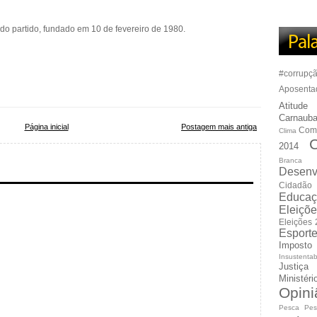
o partido, fundado em 10 de fevereiro de 1980.
#corrupç
Aposenta
Atitude
Carnauba
Página inicial
Postagem mais antiga
Com
Clima
C
2014
Branca
Desenv
Cidadão
Educaç
Eleiçõ
Eleições
Esport
Imposto
Insustentab
Justiça
Ministér
Opini
Pesca
Pes