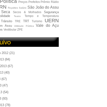
Política
Preços
Prefeitos
Prêmio
Rádio
RN
São João do Assu
Royalties
Salário
Seca
Segurança
Secos & Molhados
ilidade
Tempo e Temperatura
Teatro
UERN
Trânsito
TRT
TRE
Turismo
Vale do Açu
em Assu
Utilidade Pública
es
Vestibular
ZPE
o 2012
(21)
013
(84)
 2013
(67)
013
(40)
3
(67)
3
(47)
13
(54)
3
(93)
013
(78)