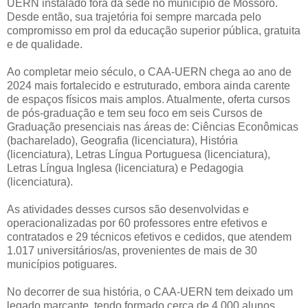
UERN instalado fora da sede no município de Mossoró.
Desde então, sua trajetória foi sempre marcada pelo
compromisso em prol da educação superior pública, gratuita
e de qualidade.
Ao completar meio século, o CAA-UERN chega ao ano de
2024 mais fortalecido e estruturado, embora ainda carente
de espaços físicos mais amplos. Atualmente, oferta cursos
de pós-graduação e tem seu foco em seis Cursos de
Graduação presenciais nas áreas de: Ciências Econômicas
(bacharelado), Geografia (licenciatura), História
(licenciatura), Letras Língua Portuguesa (licenciatura),
Letras Língua Inglesa (licenciatura) e Pedagogia
(licenciatura).
As atividades desses cursos são desenvolvidas e
operacionalizadas por 60 professores entre efetivos e
contratados e 29 técnicos efetivos e cedidos, que atendem
1.017 universitários/as, provenientes de mais de 30
municípios potiguares.
No decorrer de sua história, o CAA-UERN tem deixado um
legado marcante, tendo formado cerca de 4.000 alunos.