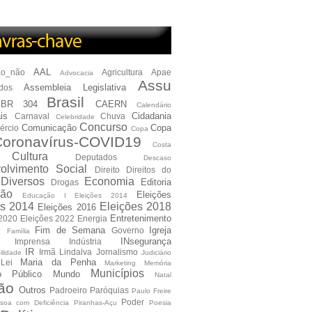
AAL
ão_não
Agricultura
Apae
Advocacia
Assu
Assembleia Legislativa
dos
Brasil
BR 304
CAERN
Calendário
is
Cidadania
Carnaval
Chuva
Celebridade
Concurso
Comunicação
Copa
ércio
Copa
oronavírus-COVID19
Costa
Cultura
Deputados
Descaso
olvimento Social
Direito
Direitos do
Diversos
Economia
Editoria
Drogas
ão
Eleições
Educação I Eleições 2014
es 2014
Eleições 2018
Eleições 2016
Entretenimento
 2020
Eleições 2022
Energia
e
Fim de Semana
Igreja
Governo
Família
INsegurança
Imprensa
Indústria
IR
Irmã Lindalva
Jornalismo
ilidade
Judiciário
Maria da Penha
Lei
Marketing
Memória
Municípios
io Público
Mundo
Natal
ão
Outros
Padroeiro
Paróquias
Paulo Freire
Poder
soa com Deficiência
Piranhas-Açu
Poesia