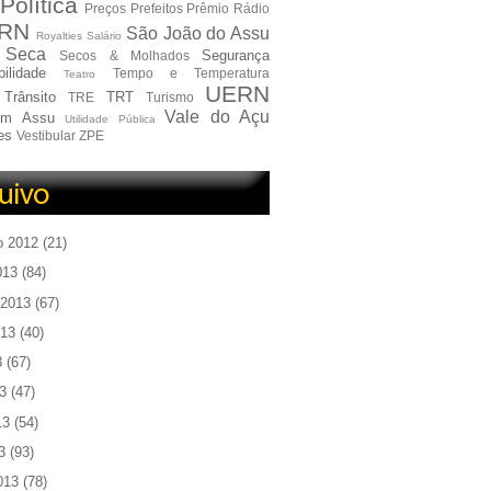
Política
Preços
Prefeitos
Prêmio
Rádio
RN
São João do Assu
Royalties
Salário
Seca
Segurança
Secos & Molhados
ilidade
Tempo e Temperatura
Teatro
UERN
Trânsito
TRT
TRE
Turismo
Vale do Açu
em Assu
Utilidade Pública
es
Vestibular
ZPE
o 2012
(21)
013
(84)
 2013
(67)
013
(40)
3
(67)
3
(47)
13
(54)
3
(93)
013
(78)