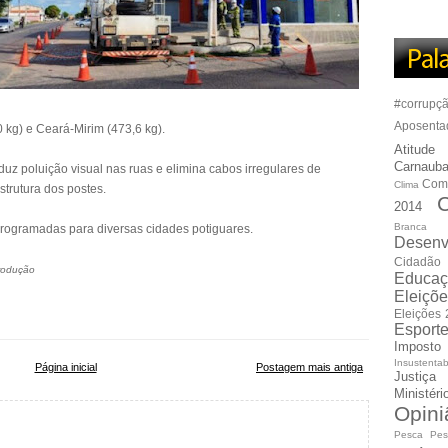
#corrupç
Aposenta
0 kg) e Ceará-Mirim (473,6 kg).
Atitude
Carnauba
uz poluição visual nas ruas e elimina cabos irregulares de
Com
Clima
strutura dos postes.
C
2014
Branca
rogramadas para diversas cidades potiguares.
Desenv
Cidadão
rodução
Educaç
Eleiçõ
Eleições
Esport
Imposto
Insustentab
Página inicial
Postagem mais antiga
Justiça
Ministér
Opini
Pesca
Pes