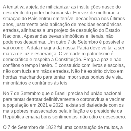
A tentativa abjeta de milicianizar as instituições nasce do
descrédito do poder bolsonarista. Em vez de melhorar, a
situação do País entrou em terrível decadência nos últimos
anos, justamente pela aplicação de medidas econômicas
erradas, alinhadas a um projeto de destruição do Estado
Nacional. Apesar das trevas simbólicas e literais, não
podemos desanimar. Um outro 7 de Setembro é possível e
vai ocorrer. A data magna da nossa Pátria deve voltar a ser
marca de luz e esperança. O verdadeiro patriotismo é
democrático e respeita a Constituição. Prega a paz e não
conflitos o tempo inteiro. É construído com livros e escolas,
não com fuzis em mãos erradas. Não há espírito cívico em
hordas marchando para tentar impor seus pontos de vista,
minoritários e contrários às leis
No 7 de Setembro que o Brasil precisa há união nacional
para tentar derrotar definitivamente o coronavírus e vacinar
a população em 2021 e 2022, existe solidariedade com os
mais pobres massacrados pela inflação e o presidente da
República emana bons sentimentos, não ódio e desespero.
O 7 de Setembro de 1822 foi uma construção de muitos, a