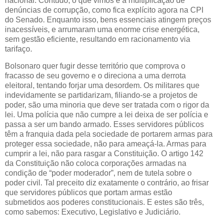
nacional. Contudo, o que vimos é a multiplicação de
denúncias de corrupção, como fica explícito agora na CPI
do Senado. Enquanto isso, bens essenciais atingem preços
inacessíveis, e arrumaram uma enorme crise energética,
sem gestão eficiente, resultando em racionamento via
tarifaço.
Bolsonaro quer fugir desse território que comprova o
fracasso de seu governo e o direciona a uma derrota
eleitoral, tentando forjar uma desordem. Os militares que
indevidamente se partidarizam, filiando-se a projetos de
poder, são uma minoria que deve ser tratada com o rigor da
lei. Uma polícia que não cumpre a lei deixa de ser polícia e
passa a ser um bando armado. Esses servidores públicos
têm a franquia dada pela sociedade de portarem armas para
proteger essa sociedade, não para ameaçá-la. Armas para
cumprir a lei, não para rasgar a Constituição. O artigo 142
da Constituição não coloca corporações armadas na
condição de “poder moderador”, nem de tutela sobre o
poder civil. Tal preceito diz exatamente o contrário, ao frisar
que servidores públicos que portam armas estão
submetidos aos poderes constitucionais. E estes são três,
como sabemos: Executivo, Legislativo e Judiciário.