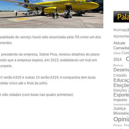
#corrupç
Aposenta
qualidade do serviço havia sido anunciada pela ITA como um dos
orrentes.
Atitude
Carnauba
Com
Clima
 presidente da empresa, Sidnei Piva, revelou detalhes do plano
C
2014
tando que a empresa espera, em 2023, estabelecer um hub em
Branca
uropeia.
Desenv
Cidadão
0 serão A320 e outras 10 serão A319. A companhia tem duas
Educaç
tar cinco até o final de julho.
Eleiçõ
Eleições
Esport
e oito cidades (com base nas quatro primeiras):
Imposto
Insustentab
Justiça
Ministér
Opini
Pesca
Pes