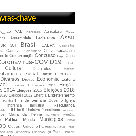
AAL
ão_não
Agricultura
Apae
Advocacia
Assu
Assembleia Legislativa
dos
Brasil
BR 304
CAERN
Calendário
is
Cidadania
Carnaval
Chuva
Celebridade
Concurso
Comunicação
Copa
ércio
Copa
oronavírus-COVID19
Costa
Cultura
Deputados
Descaso
olvimento Social
Direito
Direitos do
Diversos
Economia
Editoria
Drogas
ão
Eleições
Educação I Eleições 2014
es 2014
Eleições 2018
Eleições 2016
Entretenimento
 2020
Eleições 2022
Energia
e
Fim de Semana
Igreja
Governo
Família
INsegurança
Imprensa
Indústria
IR
Irmã Lindalva
Jornalismo
ilidade
Judiciário
Maria da Penha
Lei
Marketing
Memória
Municípios
io Público
Mundo
Natal
ão
Outros
Padroeiro
Paróquias
Paulo Freire
Poder
soa com Deficiência
Piranhas-Açu
Poesia