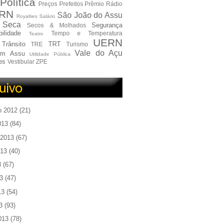
Política
Preços
Prefeitos
Prêmio
Rádio
RN
São João do Assu
Royalties
Salário
Seca
Segurança
Secos & Molhados
ilidade
Tempo e Temperatura
Teatro
UERN
Trânsito
TRT
TRE
Turismo
Vale do Açu
em Assu
Utilidade Pública
es
Vestibular
ZPE
o 2012
(21)
013
(84)
 2013
(67)
013
(40)
3
(67)
3
(47)
13
(54)
3
(93)
013
(78)