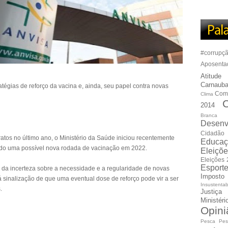
#corrupç
Aposenta
Atitude
Carnauba
atégias de reforço da vacina e, ainda, seu papel contra novas
Com
Clima
C
2014
Branca
Desenv
Cidadão
ratos no último ano, o Ministério da Saúde iniciou recentemente
Educaç
ando uma possível nova rodada de vacinação em 2022.
Eleiçõ
Eleições
Esport
r da incerteza sobre a necessidade e a regularidade de novas
Imposto
sinalização de que uma eventual dose de reforço pode vir a ser
Insustentab
.
Justiça
Ministér
Opini
Pesca
Pes