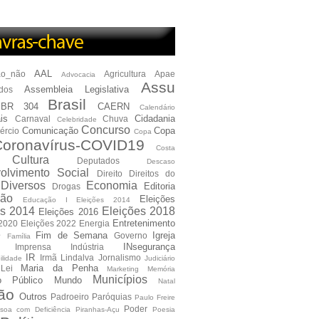
AAL
ão_não
Agricultura
Apae
Advocacia
Assu
Assembleia Legislativa
dos
Brasil
BR 304
CAERN
Calendário
is
Cidadania
Carnaval
Chuva
Celebridade
Concurso
Comunicação
Copa
ércio
Copa
oronavírus-COVID19
Costa
Cultura
Deputados
Descaso
olvimento Social
Direito
Direitos do
Diversos
Economia
Editoria
Drogas
ão
Eleições
Educação I Eleições 2014
es 2014
Eleições 2018
Eleições 2016
Entretenimento
 2020
Eleições 2022
Energia
e
Fim de Semana
Igreja
Governo
Família
INsegurança
Imprensa
Indústria
IR
Irmã Lindalva
Jornalismo
ilidade
Judiciário
Maria da Penha
Lei
Marketing
Memória
Municípios
io Público
Mundo
Natal
ão
Outros
Padroeiro
Paróquias
Paulo Freire
Poder
soa com Deficiência
Piranhas-Açu
Poesia