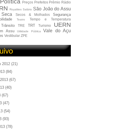
Política
Preços
Prefeitos
Prêmio
Rádio
RN
São João do Assu
Royalties
Salário
Seca
Segurança
Secos & Molhados
ilidade
Tempo e Temperatura
Teatro
UERN
Trânsito
TRT
TRE
Turismo
Vale do Açu
em Assu
Utilidade Pública
es
Vestibular
ZPE
o 2012
(21)
013
(84)
 2013
(67)
013
(40)
3
(67)
3
(47)
13
(54)
3
(93)
013
(78)