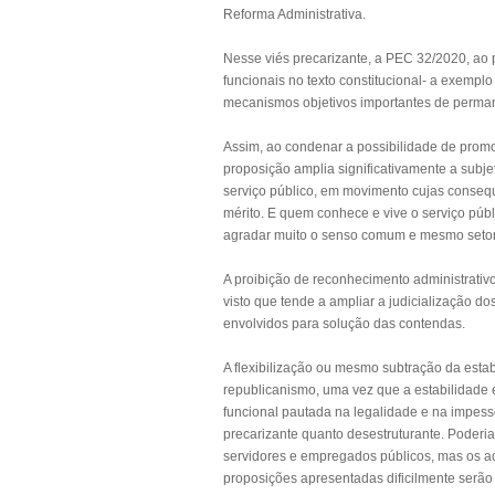
Reforma Administrativa.
Nesse viés precarizante, a PEC 32/2020, ao
funcionais no texto constitucional- a exemplo
mecanismos objetivos importantes de perman
Assim, ao condenar a possibilidade de promo
proposição amplia significativamente a subj
serviço público, em movimento cujas consequ
mérito. E quem conhece e vive o serviço púb
agradar muito o senso comum e mesmo setore
A proibição de reconhecimento administrativo
visto que tende a ampliar a judicialização do
envolvidos para solução das contendas.
A flexibilização ou mesmo subtração da estabi
republicanismo, uma vez que a estabilidade 
funcional pautada na legalidade e na impes
precarizante quanto desestruturante. Poderia
servidores e empregados públicos, mas os a
proposições apresentadas dificilmente serão