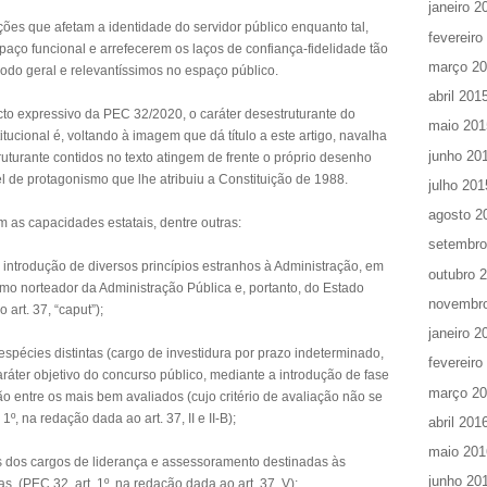
janeiro 2
es que afetam a identidade do servidor público enquanto tal,
fevereiro
aço funcional e arrefecerem os laços de confiança-fidelidade tão
março 2
odo geral e relevantíssimos no espaço público.
abril 201
cto expressivo da PEC 32/2020, o caráter desestruturante do
maio 201
ucional é, voltando à imagem que dá título a este artigo, navalha
junho 20
ruturante contidos no texto atingem de frente o próprio desenho
el de protagonismo que lhe atribuiu a Constituição de 1988.
julho 201
agosto 2
 as capacidades estatais, dentre outras:
setembro
e introdução de diversos princípios estranhos à Administração, em
outubro 
omo norteador da Administração Pública e, portanto, do Estado
novembr
 art. 37, “caput”);
janeiro 2
spécies distintas (cargo de investidura por prazo indeterminado,
fevereiro
caráter objetivo do concurso público, mediante a introdução de fase
março 2
ão entre os mais bem avaliados (cujo critério de avaliação não se
1º, na redação dada ao art. 37, II e II-B);
abril 201
maio 201
as dos cargos de liderança e assessoramento destinadas às
junho 20
as. (PEC 32, art. 1º, na redação dada ao art. 37, V);