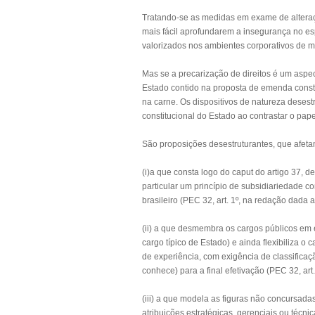
Tratando-se as medidas em exame de alteraçõ
mais fácil aprofundarem a insegurança no esp
valorizados nos ambientes corporativos de m
Mas se a precarização de direitos é um aspe
Estado contido na proposta de emenda constit
na carne. Os dispositivos de natureza desest
constitucional do Estado ao contrastar o pap
São proposições desestruturantes, que afetam
(i)a que consta logo do caput do artigo 37, d
particular um princípio de subsidiariedade c
brasileiro (PEC 32, art. 1º, na redação dada ao
(ii) a que desmembra os cargos públicos em e
cargo típico de Estado) e ainda flexibiliza o 
de experiência, com exigência de classificaç
conhece) para a final efetivação (PEC 32, art. 
(iii) a que modela as figuras não concursad
atribuições estratégicas, gerenciais ou técnic