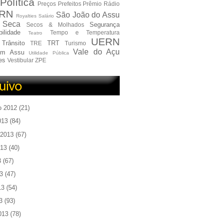
Política
Preços
Prefeitos
Prêmio
Rádio
RN
São João do Assu
Royalties
Salário
Seca
Segurança
Secos & Molhados
ilidade
Tempo e Temperatura
Teatro
UERN
Trânsito
TRT
TRE
Turismo
Vale do Açu
em Assu
Utilidade Pública
es
Vestibular
ZPE
o 2012
(21)
013
(84)
 2013
(67)
013
(40)
3
(67)
3
(47)
13
(54)
3
(93)
013
(78)