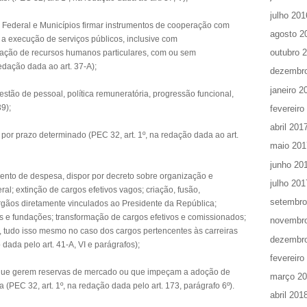
julho 201
ito Federal e Municípios firmar instrumentos de cooperação com
agosto 2
 a execução de serviços públicos, inclusive com
outubro 
lização de recursos humanos particulares, com ou sem
redação dada ao art. 37-A);
dezembr
janeiro 2
estão de pessoal, política remuneratória, progressão funcional,
39);
fevereiro
abril 201
 por prazo determinado (PEC 32, art. 1º, na redação dada ao art.
maio 201
junho 20
mento de despesa, dispor por decreto sobre organização e
julho 201
al; extinção de cargos efetivos vagos; criação, fusão,
setembro
órgãos diretamente vinculados ao Presidente da República;
as e fundações; transformação de cargos efetivos e comissionados;
novembr
s, tudo isso mesmo no caso dos cargos pertencentes às carreiras
dezembr
 dada pelo art. 41-A, VI e parágrafos);
fevereiro
as que gerem reservas de mercado ou que impeçam a adoção de
março 2
 (PEC 32, art. 1º, na redação dada pelo art. 173, parágrafo 6º).
abril 201