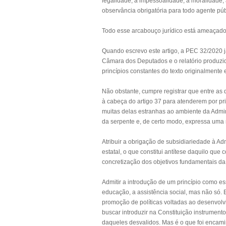
legalidade, a impessoalidade, a moralidade, 
observância obrigatória para todo agente públ
Todo esse arcabouço jurídico está ameaçado
Quando escrevo este artigo, a PEC 32/2020 já
Câmara dos Deputados e o relatório produzi
princípios constantes do texto originalmente
Não obstante, cumpre registrar que entre as
à cabeça do artigo 37 para atenderem por pr
muitas delas estranhas ao ambiente da Admin
da serpente e, de certo modo, expressa uma 
Atribuir a obrigação de subsidiariedade à Adm
estatal, o que constitui antítese daquilo que
concretização dos objetivos fundamentais da
Admitir a introdução de um princípio como e
educação, a assistência social, mas não só. 
promoção de políticas voltadas ao desenvolv
buscar introduzir na Constituição instrument
daqueles desvalidos. Mas é o que foi encam