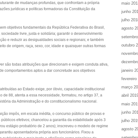
ruturante de mudanças profundas, que confrontam a própria
maio 201
azões jurídicas e políticas formadoras da Constituição da
junho 20
julho 201
tuem objetivos fundamentais da República Federativa do Brasil,
agosto 2
a sociedade livre, justa e solidária; garantir o desenvolvimento
setembro
ação e reduzir as desigualdades sociais e regionais; e também
outubro 
to de origem, raça, sexo, cor, idade e quaisquer outras formas
novembr
dezembr
mover são todas atribuições que direcionam e exigem conduta ativa,
janeiro 2
ade comportamentos aptos a dar concretude aos objetivos
fevereiro
março 2
tribuídas ao Estado exige, por óbvio, capacidade institucional
ão de 88, atenta a essa necessidade, formatou, no artigo 37, a
abril 201
história da Administração e do constitucionalismo nacional.
maio 201
junho 20
tuição impôs, em escala inédita, o concurso público de provas e
 públicos efetivos; chancelou a garantia da estabilidade após 3
julho 201
orou estágio probatório de 2 anos); inscreveu o modelo de regime
agosto 2
 garantiu aposentadoria própria aos funcionários. Fixou a
setembro