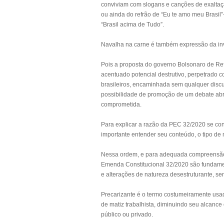
conviviam com slogans e canções de exaltaçã
ou ainda do refrão de “Eu te amo meu Brasil
“Brasil acima de Tudo”.
Navalha na carne é também expressão da inve
Pois a proposta do governo Bolsonaro de Ref
acentuado potencial destrutivo, perpetrado c
brasileiros, encaminhada sem qualquer disc
possibilidade de promoção de um debate abr
comprometida.
Para explicar a razão da PEC 32/2020 se cons
importante entender seu conteúdo, o tipo d
Nessa ordem, e para adequada compreensão
Emenda Constitucional 32/2020 são fundamen
e alterações de natureza desestruturante, s
Precarizante é o termo costumeiramente usado
de matiz trabalhista, diminuindo seu alcance
público ou privado.