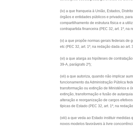
(iv) a que franqueia à União, Estados, Distr
órgãos e entidades públicos e privados, para
compartilhamento de estrutura física e a uti
contrapartida financeira (PEC 32, art. 1º, na 
(v) a que propõe normas gerais federais de g
etc (PEC 32, art. 1º, na redação dada ao art. 
(vi) a que alarga as hipóteses de contratação
39-A, parágrafo 2º);
(vii) a que autoriza, quando não implicar au
funcionamento da Administração Pública feder
transformação ou extinção de Ministérios e 
extinção, transformação e fusão de autarqui
alteração e reorganização de cargos efetivo
típicas de Estado (PEC 32, art. 1º, na redação
(viii) a que veda ao Estado instituir medid
novos modelos favoráveis à livre concorrência