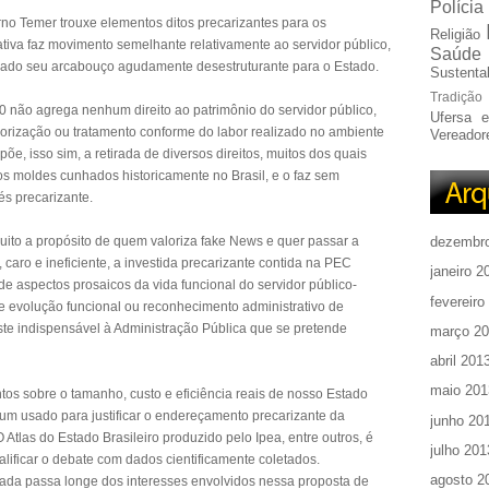
Polícia
no Temer trouxe elementos ditos precarizantes para os
Religião
ativa faz movimento semelhante relativamente ao servidor público,
Saúde
 dado seu arcabouço agudamente desestruturante para o Estado.
Sustentab
Tradição
0 não agrega nenhum direito ao patrimônio do servidor público,
Ufersa 
rização ou tratamento conforme do labor realizado no ambiente
Vereador
õe, isso sim, a retirada de diversos direitos, muitos dos quais
 nos moldes cunhados historicamente no Brasil, e o faz sem
s precarizante.
 muito a propósito de quem valoriza fake News e quer passar a
dezembr
 caro e ineficiente, a investida precarizante contida na PEC
janeiro 2
de aspectos prosaicos da vida funcional do servidor público-
fevereiro
de evolução funcional ou reconhecimento administrativo de
o este indispensável à Administração Pública que se pretende
março 2
abril 201
maio 201
s sobre o tamanho, custo e eficiência reais de nosso Estado
um usado para justificar o endereçamento precarizante da
junho 20
Atlas do Estado Brasileiro produzido pelo Ipea, entre outros, é
julho 201
alificar o debate com dados cientificamente coletados.
agosto 2
cada passa longe dos interesses envolvidos nessa proposta de