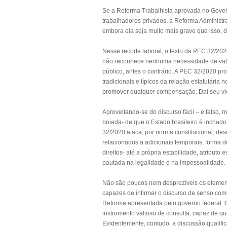
Se a Reforma Trabalhista aprovada no Gover
trabalhadores privados, a Reforma Administr
embora ela seja muito mais grave que isso,
Nesse recorte laboral, o texto da PEC 32/202
não reconhece nenhuma necessidade de valo
público, antes o contrário. A PEC 32/2020 prop
tradicionais e típicos da relação estatutária
promover qualquer compensação. Daí seu vié
Aproveitando-se do discurso fácil – e falso,
boiada- de que o Estado brasileiro é inchado,
32/2020 ataca, por norma constitucional, des
relacionados a adicionais temporais, forma 
direitos- até a própria estabilidade, atribut
pautada na legalidade e na impessoalidade.
Não são poucos nem desprezíveis os elemento
capazes de infirmar o discurso de senso com
Reforma apresentada pelo governo federal. O 
instrumento valioso de consulta, capaz de qu
Evidentemente, contudo, a discussão qualifi