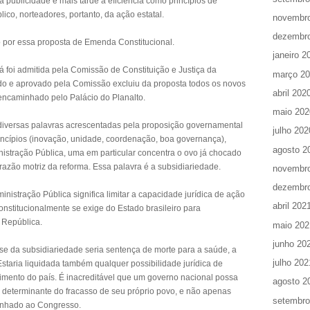
a publicidade e mais tarde a eficiência como princípios de
ico, norteadores, portanto, da ação estatal.
novembr
dezembr
 por essa proposta de Emenda Constitucional.
janeiro 2
 foi admitida pela Comissão de Constituição e Justiça da
março 2
do e aprovado pela Comissão excluiu da proposta todos os novos
abril 202
 encaminhado pelo Palácio do Planalto.
maio 202
 diversas palavras acrescentadas pela proposição governamental
julho 202
incípios (inovação, unidade, coordenação, boa governança),
agosto 2
istração Pública, uma em particular concentra o ovo já chocado
razão motriz da reforma. Essa palavra é a subsidiariedade.
novembr
dezembr
inistração Pública significa limitar a capacidade jurídica de ação
abril 202
 constitucionalmente se exige do Estado brasileiro para
 República.
maio 202
junho 20
sse da subsidiariedade seria sentença de morte para a saúde, a
julho 202
Estaria liquidada também qualquer possibilidade jurídica de
imento do país. É inacreditável que um governo nacional possa
agosto 2
o determinante do fracasso de seu próprio povo, e não apenas
setembro
inhado ao Congresso.