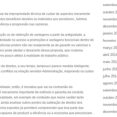
setembro
outubro 
 par da impropriedade técnica de cuidar de aspectos meramente
novembr
 dos benefícios devidos ou indevidos aos servidores-, fulmina
ência e progressão nas carreiras.
dezembr
janeiro 2
ção ou de obtenção de vantagens a partir da antiguidade, a
etividade no acesso a promoções e vantagens funcionais dentro do
fevereiro
ências podem não ser exatamente as de garantir ou valorizar o
março 2
lico pode atestar o desacerto dessa proposta, que costuma
abril 201
s pouco afetos à realidade do trabalho público.
maio 201
 de direitos, a seu tempo, tampouco parece medida inteligente,
junho 20
s conflitos na relação servidor-Administração, majorando os custos
julho 201
agosto 2
lidade, então, é iniciativa que vai na contramão do
setembro
é mecanismo importante de estímulo e garantia da conduta
outubro 
soalidade, em exemplo de conteúdo que reúne caráter tanto
 ainda analisar outros pontos da subtração de direitos dos
novembr
cima expostos já permitem compreender que boa parte das
dezembr
 capazes de produzir a eficiência ou a economia que preconizam.