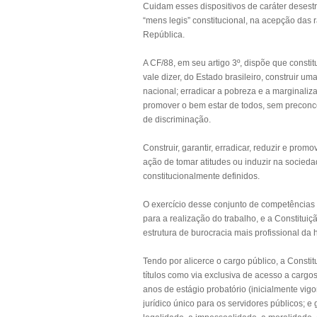
Cuidam esses dispositivos de caráter desest
“mens legis” constitucional, na acepção das r
República.
A CF/88, em seu artigo 3º, dispõe que consti
vale dizer, do Estado brasileiro, construir um
nacional; erradicar a pobreza e a marginaliz
promover o bem estar de todos, sem preconcei
de discriminação.
Construir, garantir, erradicar, reduzir e pro
ação de tomar atitudes ou induzir na socied
constitucionalmente definidos.
O exercício desse conjunto de competências a
para a realização do trabalho, e a Constituiç
estrutura de burocracia mais profissional da 
Tendo por alicerce o cargo público, a Consti
títulos como via exclusiva de acesso a cargos
anos de estágio probatório (inicialmente vig
jurídico único para os servidores públicos; e