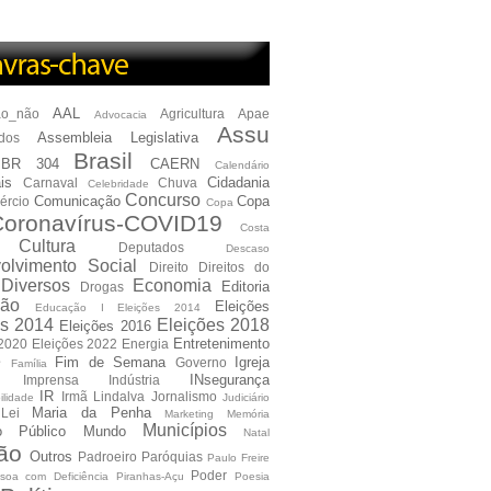
AAL
ão_não
Agricultura
Apae
Advocacia
Assu
Assembleia Legislativa
dos
Brasil
BR 304
CAERN
Calendário
is
Cidadania
Carnaval
Chuva
Celebridade
Concurso
Comunicação
Copa
ércio
Copa
oronavírus-COVID19
Costa
Cultura
Deputados
Descaso
olvimento Social
Direito
Direitos do
Diversos
Economia
Editoria
Drogas
ão
Eleições
Educação I Eleições 2014
es 2014
Eleições 2018
Eleições 2016
Entretenimento
 2020
Eleições 2022
Energia
e
Fim de Semana
Igreja
Governo
Família
INsegurança
Imprensa
Indústria
IR
Irmã Lindalva
Jornalismo
ilidade
Judiciário
Maria da Penha
Lei
Marketing
Memória
Municípios
io Público
Mundo
Natal
ão
Outros
Padroeiro
Paróquias
Paulo Freire
Poder
soa com Deficiência
Piranhas-Açu
Poesia