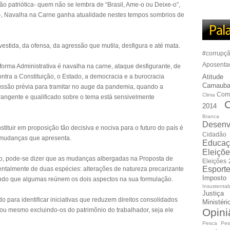
o patriótica- quem não se lembra de “Brasil, Ame-o ou Deixe-o”,
”-, Navalha na Carne ganha atualidade nestes tempos sombrios de
stida, da ofensa, da agressão que mutila, desfigura e até mata.
#corrupç
Aposenta
orma Administrativa é navalha na carne, ataque desfigurante, de
ontra a Constituição, o Estado, a democracia e a burocracia
Atitude
Carnauba
ussão prévia para tramitar no auge da pandemia, quando a
Com
Clima
angente e qualificado sobre o tema está sensivelmente
C
2014
Branca
Desenv
tituir em proposição tão decisiva e nociva para o futuro do país é
Cidadão
e mudanças que apresenta.
Educaç
Eleiçõ
, pode-se dizer que as mudanças albergadas na Proposta de
Eleições
Esport
talmente de duas espécies: alterações de natureza precarizante
Imposto
endo que algumas reúnem os dois aspectos na sua formulação.
Insustentab
Justiça
 para identificar iniciativas que reduzem direitos consolidados
Ministér
 ou mesmo excluindo-os do patrimônio do trabalhador, seja ele
Opini
Pesca
Pes