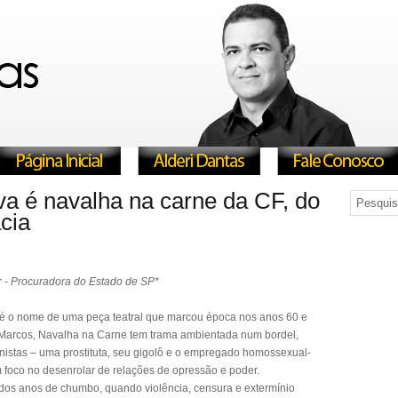
va é navalha na carne da CF, do
cia
r
-
Procuradora do Estado de SP*
 é o nome de uma peça teatral que marcou época nos anos 60 e
o Marcos, Navalha na Carne tem trama ambientada num bordel,
istas – uma prostituta, seu gigolô e o empregado homossexual-
foco no desenrolar de relações de opressão e poder.
 dos anos de chumbo, quando violência, censura e extermínio