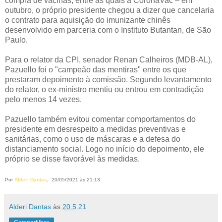
compra de vacinas, entre as quais a CoronaVac – em
outubro, o próprio presidente chegou a dizer que cancelaria
o contrato para aquisição do imunizante chinês
desenvolvido em parceria com o Instituto Butantan, de São
Paulo.
Para o relator da CPI, senador Renan Calheiros (MDB-AL),
Pazuello foi o "campeão das mentiras" entre os que
prestaram depoimento à comissão. Segundo levantamento
do relator, o ex-ministro mentiu ou entrou em contradição
pelo menos 14 vezes.
Pazuello também evitou comentar comportamentos do
presidente em desrespeito a medidas preventivas e
sanitárias, como o uso de máscaras e a defesa do
distanciamento social. Logo no início do depoimento, ele
próprio se disse favorável às medidas.
Por
Alderi Dantas
,
20
/05/2021 às 21:13
Alderi Dantas
às
20.5.21