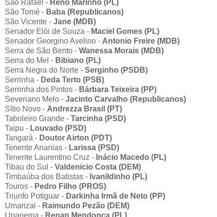
São Rafael -
Reno Marinho (PL)
São Tomé -
Baba (Republicanos)
São Vicente -
Jane (MDB)
Senador Elói de Souza -
Maciel Gomes (PL)
Senador Georgino Avelino -
Antonio Freire (MDB)
Serra de São Bento -
Wanessa Morais (MDB)
Serra do Mel -
Bibiano (PL)
Serra Negra do Norte -
Serginho (PSDB)
Serrinha -
Deda Terto (PSB)
Serrinha dos Pintos -
Bárbara Teixeira (PP)
Severiano Melo -
Jacinto Carvalho (Republicanos)
Sítio Novo -
Andrezza Brasil (PT)
Taboleiro Grande -
Tarcinha (PSD)
Taipu -
Louvado (PSD)
Tangará -
Doutor Airton (PDT)
Tenente Ananias -
Larissa (PSD)
Tenente Laurentino Cruz -
Inácio Macedo (PL)
Tibau do Sul -
Valdenicio Costa (DEM)
Timbaúba dos Batistas -
Ivanildinho (PL)
Touros -
Pedro Filho (PROS)
Triunfo Potiguar -
Darkinha Irmã de Neto (PP)
Umarizal -
Raimundo Pezão (DEM)
Upanema -
Renan Mendonça (PL)