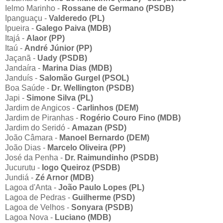
Ielmo Marinho -
Rossane de Germano (PSDB)
Ipanguaçu -
Valderedo (PL)
Ipueira -
Galego Paiva (MDB)
Itajá -
Alaor (PP)
Itaú -
André Júnior (PP)
Jaçanã -
Uady (PSDB)
Jandaíra -
Marina Dias (MDB)
Janduís -
Salomão Gurgel (PSOL)
Boa Saúde -
Dr. Wellington (PSDB)
Japi -
Simone Silva (PL)
Jardim de Angicos -
Carlinhos (DEM)
Jardim de Piranhas -
Rogério Couro Fino (MDB)
Jardim do Seridó -
Amazan (PSD)
João Câmara -
Manoel Bernardo (DEM)
João Dias -
Marcelo Oliveira (PP)
José da Penha -
Dr. Raimundinho (PSDB)
Jucurutu -
Iogo Queiroz (PSDB)
Jundiá -
Zé Arnor (MDB)
Lagoa d'Anta -
João Paulo Lopes (PL)
Lagoa de Pedras -
Guilherme (PSD)
Lagoa de Velhos -
Sonyara (PSDB)
Lagoa Nova -
Luciano (MDB)