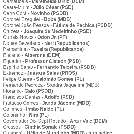
Carnaubais -
Mareineide Diniz (DEM)
Ceará-Mirim -
Júlio César (PSD)
Cerro Corá -
Novinho (PSDB)
Coronel Ezequiel -
Boba (MDB)
Coronel João Pessoa -
Fátima de Pachica (PSDB)
Cruzeta -
Joaquim de Medeirinho (PSB)
Currais Novos -
Odon Jr. (PT)
Doutor Severiano -
Neri (Republicanos)
Parnamirim -
Taveira (Republicanos)
Encanto -
Alberone (DEM)
Equador -
Professor Cletson (PSD)
Espírito Santo -
Fernando Teixeira (PSDB)
Extremoz -
Jussara Sales (PROS)
Felipe Guerra -
Salomão Gomes (PL)
Fernando Pedroza - Sandra Jaqueline (MDB)
Florânia -
Galo (PSDB)
Francisco Dantas -
Adolfo (PSB)
Frutuoso Gomes -
Janda Jácome (MDB)
Galinhos -
Irmão Naldo (PL)
Goianinha -
Nira (PL)
Governador Dix-Sept Rosado -
Artur Vale (DEM)
Grossos -
Cinthia Sonale (PSDB)
Guamaré -
Hélio de Mundinho (MDB) - sub judice