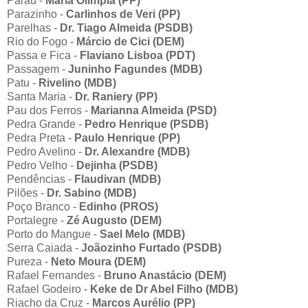
Paraú -
Maria Olímpia (PP)
Parazinho -
Carlinhos de Veri (PP)
Parelhas -
Dr. Tiago Almeida (PSDB)
Rio do Fogo -
Márcio de Cici (DEM)
Passa e Fica -
Flaviano Lisboa (PDT)
Passagem -
Juninho Fagundes (MDB)
Patu -
Rivelino (MDB)
Santa Maria -
Dr. Raniery (PP)
Pau dos Ferros -
Marianna Almeida (PSD)
Pedra Grande -
Pedro Henrique (PSDB)
Pedra Preta -
Paulo Henrique (PP)
Pedro Avelino -
Dr. Alexandre (MDB)
Pedro Velho -
Dejinha (PSDB)
Pendências -
Flaudivan (MDB)
Pilões -
Dr. Sabino (MDB)
Poço Branco -
Edinho (PROS)
Portalegre -
Zé Augusto (DEM)
Porto do Mangue -
Sael Melo (MDB)
Serra Caiada -
Joãozinho Furtado (PSDB)
Pureza -
Neto Moura (DEM)
Rafael Fernandes -
Bruno Anastácio (DEM)
Rafael Godeiro -
Keke de Dr Abel Filho (MDB)
Riacho da Cruz -
Marcos Aurélio (PP)