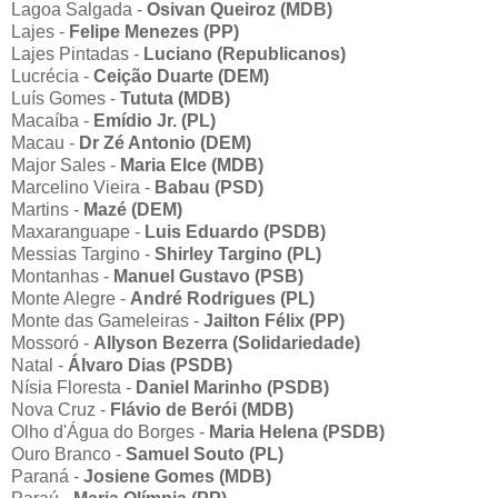
Lagoa Salgada -
Osivan Queiroz (MDB)
Lajes -
Felipe Menezes (PP)
Lajes Pintadas -
Luciano (Republicanos)
Lucrécia -
Ceição Duarte (DEM)
Luís Gomes -
Tututa (MDB)
Macaíba -
Emídio Jr. (PL)
Macau -
Dr Zé Antonio (DEM)
Major Sales -
Maria Elce (MDB)
Marcelino Vieira -
Babau (PSD)
Martins -
Mazé (DEM)
Maxaranguape -
Luis Eduardo (PSDB)
Messias Targino -
Shirley Targino (PL)
Montanhas -
Manuel Gustavo (PSB)
Monte Alegre -
André Rodrigues (PL)
Monte das Gameleiras -
Jailton Félix (PP)
Mossoró -
Allyson Bezerra (Solidariedade)
Natal -
Álvaro Dias (PSDB)
Nísia Floresta -
Daniel Marinho (PSDB)
Nova Cruz -
Flávio de Berói (MDB)
Olho d'Água do Borges -
Maria Helena (PSDB)
Ouro Branco -
Samuel Souto (PL)
Paraná -
Josiene Gomes (MDB)