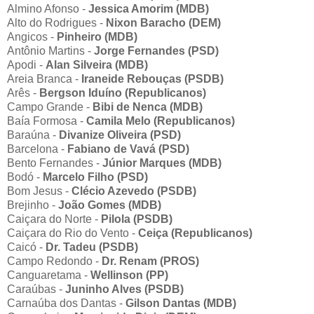
Almino Afonso -
Jessica Amorim (MDB)
Alto do Rodrigues -
Nixon Baracho (DEM)
Angicos -
Pinheiro (MDB)
Antônio Martins -
Jorge Fernandes (PSD)
Apodi -
Alan Silveira (MDB)
Areia Branca -
Iraneide Rebouças (PSDB)
Arês -
Bergson Iduíno (Republicanos)
Campo Grande -
Bibi de Nenca (MDB)
Baía Formosa -
Camila Melo (Republicanos)
Baraúna -
Divanize Oliveira (PSD)
Barcelona -
Fabiano de Vavá (PSD)
Bento Fernandes -
Júnior Marques (MDB)
Bodó -
Marcelo Filho (PSD)
Bom Jesus -
Clécio Azevedo (PSDB)
Brejinho -
João Gomes (MDB)
Caiçara do Norte -
Pilola (PSDB)
Caiçara do Rio do Vento -
Ceiça (Republicanos)
Caicó -
Dr. Tadeu (PSDB)
Campo Redondo -
Dr. Renam (PROS)
Canguaretama -
Wellinson (PP)
Caraúbas -
Juninho Alves (PSDB)
Carnaúba dos Dantas -
Gilson Dantas (MDB)