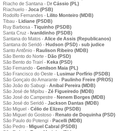
Riacho de Santana - D
r Cássio (PL)
Riachuelo -
Joca (PSB)
Rodolfo Fernandes -
Lilito Monteiro (MDB)
Tibau -
Lidiane (PSDB)
Ruy Barbosa -
Tiquinho (PSDB)
Santa Cruz -
Ivanildinho (PSDB)
Santana do Matos -
Alice de Assis (Republicanos)
Santana do Seridó -
Hudson (PSD) - sub judice
Santo Antônio -
Raulison Ribeiro (MDB)
São Bento do Norte -
Dão (PSD)
São Bento do Trairí -
Keka (PSD)
São Fernando -
Genilson Maia (PL)
São Francisco do Oeste -
Lusimar Porfírio (PSDB)
São Gonçalo do Amarante -
Paulinho Freire (PROS)
São João do Sabugi -
Anibal Pereira (MDB)
São José de Mipibu -
Zé Figueiredo (MDB)
São José do Campestre -
Nenem Borges (MDB)
São José do Seridó -
Jackson Dantas (MDB)
São Miguel -
Célio de Elizeu (PSDB)
São Miguel do Gostoso -
Renato de Doquinha (PSD)
São Paulo do Potengi -
Pacelli (MDB)
São Pedro -
Miguel Cabral (PSDB)