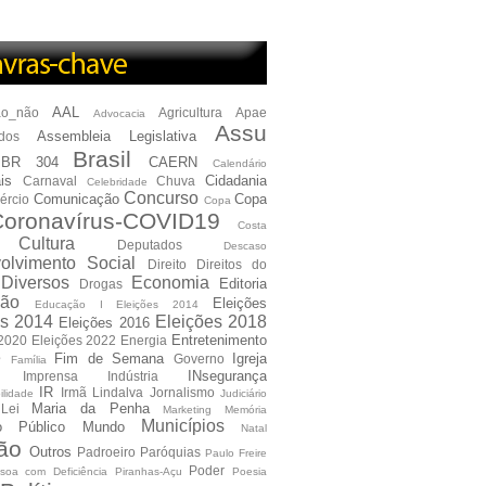
AAL
ão_não
Agricultura
Apae
Advocacia
Assu
Assembleia Legislativa
dos
Brasil
BR 304
CAERN
Calendário
is
Cidadania
Carnaval
Chuva
Celebridade
Concurso
Comunicação
Copa
ércio
Copa
oronavírus-COVID19
Costa
Cultura
Deputados
Descaso
olvimento Social
Direito
Direitos do
Diversos
Economia
Editoria
Drogas
ão
Eleições
Educação I Eleições 2014
es 2014
Eleições 2018
Eleições 2016
Entretenimento
 2020
Eleições 2022
Energia
e
Fim de Semana
Igreja
Governo
Família
INsegurança
Imprensa
Indústria
IR
Irmã Lindalva
Jornalismo
ilidade
Judiciário
Maria da Penha
Lei
Marketing
Memória
Municípios
io Público
Mundo
Natal
ão
Outros
Padroeiro
Paróquias
Paulo Freire
Poder
soa com Deficiência
Piranhas-Açu
Poesia