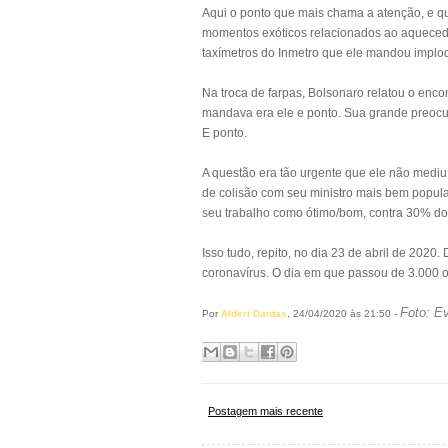
Aqui o ponto que mais chama a atenção, e qu
momentos exóticos relacionados ao aquecedo
taxímetros do Inmetro que ele mandou implod
Na troca de farpas, Bolsonaro relatou o enc
mandava era ele e ponto. Sua grande preocupa
E ponto.
A questão era tão urgente que ele não mediu 
de colisão com seu ministro mais bem popula
seu trabalho como ótimo/bom, contra 30% do 
Isso tudo, repito, no dia 23 de abril de 20
coronavírus. O dia em que passou de 3.000 o
Foto: E
Por
Alderi Dantas
, 24/04/2020 às 21:50 -
Postagem mais recente