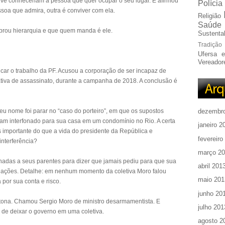
ve conheceriam a pessoa que quer ocupar o seu lugar. E afirmou
Polícia
oa que admira, outra é conviver com ela.
Religião
Saúde
uebrou hierarquia e que quem manda é ele.
Sustentab
Tradição
Ufersa 
Vereador
car o trabalho da PF. Acusou a corporação de ser incapaz de
tiva de assassinato, durante a campanha de 2018. A conclusão é
 nome foi parar no “caso do porteiro”, em que os supostos
dezembr
iam interfonado para sua casa em um condomínio no Rio. A certa
janeiro 2
is importante do que a vida do presidente da República e
fevereiro
interferência?
março 2
onadas a seus parentes para dizer que jamais pediu para que sua
abril 201
tigações. Detalhe: em nenhum momento da coletiva Moro falou
maio 201
 por sua conta e risco.
junho 20
 tona. Chamou Sergio Moro de ministro desarmamentista. E
julho 201
 de deixar o governo em uma coletiva.
agosto 2