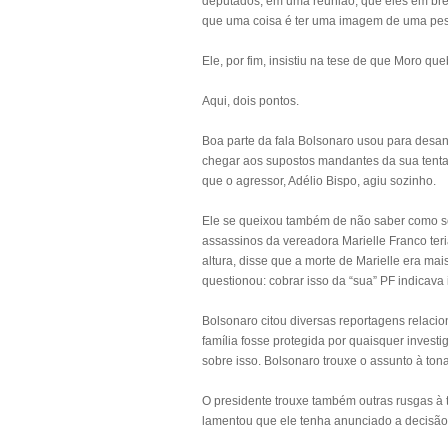
deputados, em uma reunião, que eles em bre
que uma coisa é ter uma imagem de uma pess
Ele, por fim, insistiu na tese de que Moro q
Aqui, dois pontos.
Boa parte da fala Bolsonaro usou para desan
chegar aos supostos mandantes da sua tenta
que o agressor, Adélio Bispo, agiu sozinho.
Ele se queixou também de não saber como seu
assassinos da vereadora Marielle Franco ter
altura, disse que a morte de Marielle era ma
questionou: cobrar isso da “sua” PF indicava 
Bolsonaro citou diversas reportagens relaci
família fosse protegida por quaisquer inves
sobre isso. Bolsonaro trouxe o assunto à tona
O presidente trouxe também outras rusgas à
lamentou que ele tenha anunciado a decisão