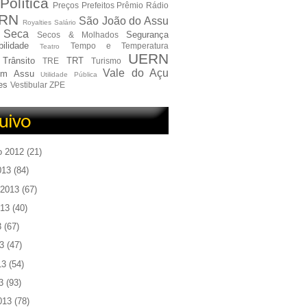
Política
Preços
Prefeitos
Prêmio
Rádio
RN
São João do Assu
Royalties
Salário
Seca
Segurança
Secos & Molhados
ilidade
Tempo e Temperatura
Teatro
UERN
Trânsito
TRT
TRE
Turismo
Vale do Açu
em Assu
Utilidade Pública
es
Vestibular
ZPE
o 2012
(21)
013
(84)
 2013
(67)
013
(40)
3
(67)
3
(47)
13
(54)
3
(93)
013
(78)