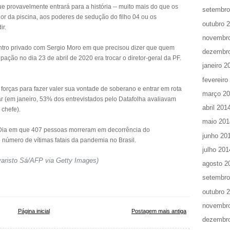
e provavelmente entrará para a história -- muito mais do que os
setembro
r da piscina, aos poderes de sedução do filho 04 ou os
outubro 
ir.
novembr
ontro privado com Sergio Moro em que precisou dizer que quem
dezembr
ção no dia 23 de abril de 2020 era trocar o diretor-geral da PF.
janeiro 2
fevereiro
forças para fazer valer sua vontade de soberano e entrar em rota
março 2
r (em janeiro, 53% dos entrevistados pelo Datafolha avaliavam
abril 201
chefe).
maio 201
20. Dia em que 407 pessoas morreram em decorrência do
junho 20
 número de vítimas fatais da pandemia no Brasil.
julho 201
varisto Sá/AFP via Getty Images)
agosto 2
setembro
outubro 
novembr
Página inicial
Postagem mais antiga
dezembr