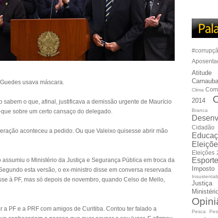
#corrupç
Aposenta
Atitude
Carnauba
 Guedes usava máscara.
Com
Clima
C
2014
 sabem o que, afinal, justificava a demissão urgente de Maurício
Branca
-que sobre um certo cansaço do delegado.
Desenv
Cidadão
neração aconteceu a pedido. Ou que Valeixo quisesse abrir mão
Educaç
Eleiçõ
Eleições
Esport
assumiu o Ministério da Justiça e Segurança Pública em troca da
Imposto
Segundo esta versão, o ex-ministro disse em conversa reservada
Insustentab
esse à PF, mas só depois de novembro, quando Celso de Mello,
Justiça
Ministér
Opini
r a PF e a PRF com amigos de Curitiba. Contou ter falado a
Pesca
Pes