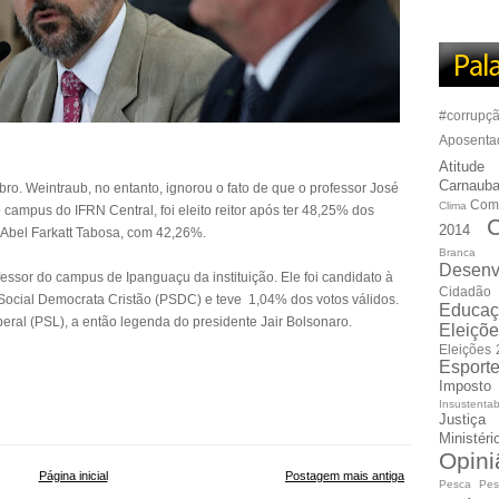
#corrupç
Aposenta
Atitude
Carnauba
. Weintraub, no entanto, ignorou o fato de que o professor José
Com
Clima
o campus do IFRN Central, foi eleito reitor após ter 48,25% dos
C
2014
s Abel Farkatt Tabosa, com 42,26%.
Branca
Desenv
essor do campus de Ipanguaçu da instituição. Ele foi candidato à
Cidadão
Social Democrata Cristão (PSDC) e teve 1,04% dos votos válidos.
Educaç
beral (PSL), a então legenda do presidente Jair Bolsonaro.
Eleiçõ
Eleições
Esport
Imposto
Insustentab
Justiça
Ministér
Opini
Página inicial
Postagem mais antiga
Pesca
Pes