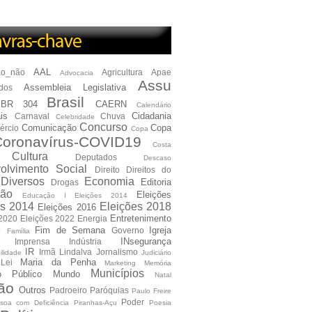
AAL
ão_não
Agricultura
Apae
Advocacia
Assu
Assembleia Legislativa
dos
Brasil
BR 304
CAERN
Calendário
is
Cidadania
Carnaval
Chuva
Celebridade
Concurso
Comunicação
Copa
ércio
Copa
oronavírus-COVID19
Costa
Cultura
Deputados
Descaso
olvimento Social
Direito
Direitos do
Diversos
Economia
Editoria
Drogas
ão
Eleições
Educação I Eleições 2014
es 2014
Eleições 2018
Eleições 2016
Entretenimento
 2020
Eleições 2022
Energia
e
Fim de Semana
Igreja
Governo
Família
INsegurança
Imprensa
Indústria
IR
Irmã Lindalva
Jornalismo
ilidade
Judiciário
Maria da Penha
Lei
Marketing
Memória
Municípios
io Público
Mundo
Natal
ão
Outros
Padroeiro
Paróquias
Paulo Freire
Poder
soa com Deficiência
Piranhas-Açu
Poesia