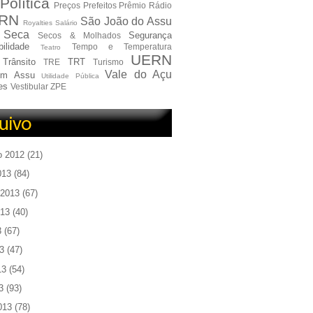
Política
Preços
Prefeitos
Prêmio
Rádio
RN
São João do Assu
Royalties
Salário
Seca
Segurança
Secos & Molhados
ilidade
Tempo e Temperatura
Teatro
UERN
Trânsito
TRT
TRE
Turismo
Vale do Açu
em Assu
Utilidade Pública
es
Vestibular
ZPE
o 2012
(21)
013
(84)
 2013
(67)
013
(40)
3
(67)
3
(47)
13
(54)
3
(93)
013
(78)