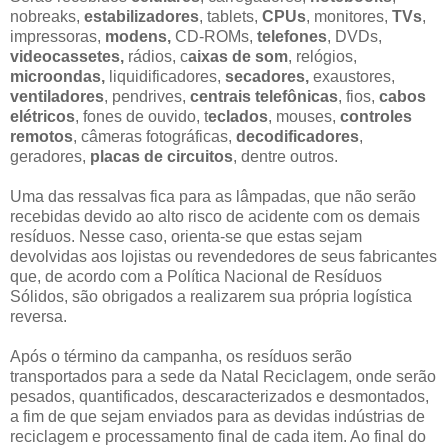
nobreaks,
estabilizadores
, tablets,
CPUs
, monitores,
TVs
,
impressoras,
modens,
CD-ROMs,
telefones
, DVDs,
videocassetes,
rádios, c
aixas de som
, relógios,
microondas,
liquidificadores,
secadores,
exaustores,
ventiladores
, pendrives,
centrais telefônicas
, fios,
cabos
elétricos
, fones de ouvido, t
eclados
, mouses,
controles
remotos
, câmeras fotográficas,
decodificadores
,
geradores,
placas de circuitos
, dentre outros.
Uma das ressalvas fica para as lâmpadas, que não serão
recebidas devido ao alto risco de acidente com os demais
resíduos. Nesse caso, orienta-se que estas sejam
devolvidas aos lojistas ou revendedores de seus fabricantes
que, de acordo com a Política Nacional de Resíduos
Sólidos, são obrigados a realizarem sua própria logística
reversa.
Após o término da campanha, os resíduos serão
transportados para a sede da Natal Reciclagem, onde serão
pesados, quantificados, descaracterizados e desmontados,
a fim de que sejam enviados para as devidas indústrias de
reciclagem e processamento final de cada item. Ao final do