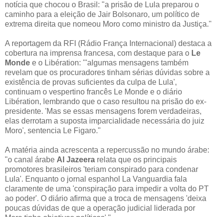
notícia que chocou o Brasil: "a prisão de Lula preparou o
caminho para a eleição de Jair Bolsonaro, um político de
extrema direita que nomeou Moro como ministro da Justiça."
A reportagem da RFI (Rádio França Internacional) destaca a
cobertura na imprensa francesa, com destaque para o
Le
Monde
e o Libération: '''algumas mensagens também
revelam que os procuradores tinham sérias dúvidas sobre a
existência de provas suficientes da culpa de Lula',
continuam o vespertino francês Le Monde e o diário
Libération, lembrando que o caso resultou na prisão do ex-
presidente. 'Mas se essas mensagens forem verdadeiras,
elas derrotam a suposta imparcialidade necessária do juiz
Moro', sentencia Le Figaro."
A matéria ainda acrescenta a repercussão no mundo árabe:
"o canal árabe
Al Jazeera
relata que os principais
promotores brasileiros 'teriam conspirado para condenar
Lula'. Enquanto o jornal espanhol La Vanguardia fala
claramente de uma 'conspiração para impedir a volta do PT
ao poder'. O diário afirma que a troca de mensagens 'deixa
poucas dúvidas de que a operação judicial liderada por