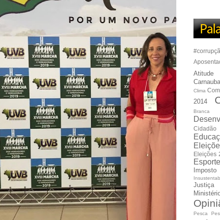
#corrupç
Aposenta
Atitude
Carnauba
Com
Clima
C
2014
Branca
Desenv
Cidadão
Educaç
Eleiçõ
Eleições
Esport
Imposto
Insustentab
Justiça
Ministér
Opini
Pesca
Pes