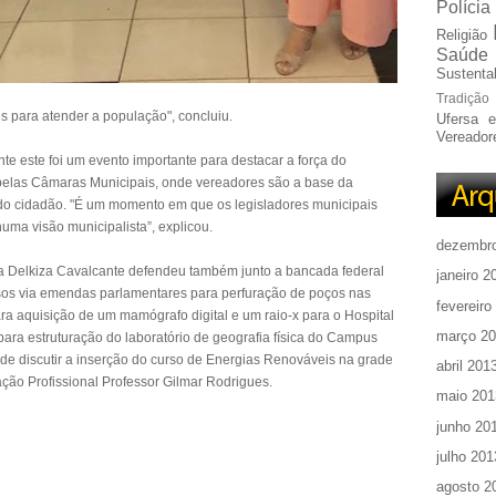
Polícia
Religião
Saúde
Sustentab
Tradição
s para atender a população", concluiu.
Ufersa 
Vereador
e este foi um evento importante para destacar a força do
pelas Câmaras Municipais, onde vereadores são a base da
do cidadão. "É um momento em que os legisladores municipais
uma visão municipalista”, explicou.
dezembr
a Delkiza Cavalcante defendeu também junto a bancada federal
janeiro 2
sos via emendas parlamentares para perfuração de poços nas
fevereiro
ra aquisição de um mamógrafo digital e um raio-x para o Hospital
março 2
ara estruturação do laboratório de geografia física do Campus
 de discutir a inserção do curso de Energias Renováveis na grade
abril 201
ção Profissional Professor Gilmar Rodrigues.
maio 201
junho 20
julho 201
agosto 2