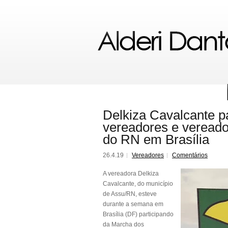
Delkiza Cavalcante p
vereadores e veread
do RN em Brasília
26.4.19
Vereadores
Comentários
A vereadora Delkiza
Cavalcante, do município
de Assu/RN, esteve
durante a semana em
Brasília (DF) participando
da Marcha dos