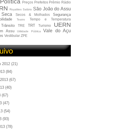
Política
Preços
Prefeitos
Prêmio
Rádio
RN
São João do Assu
Royalties
Salário
Seca
Segurança
Secos & Molhados
ilidade
Tempo e Temperatura
Teatro
UERN
Trânsito
TRT
TRE
Turismo
Vale do Açu
em Assu
Utilidade Pública
es
Vestibular
ZPE
o 2012
(21)
013
(84)
 2013
(67)
013
(40)
3
(67)
3
(47)
13
(54)
3
(93)
013
(78)