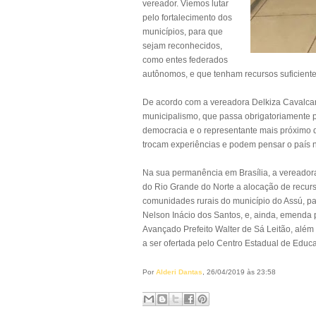
vereador. Viemos lutar
pelo fortalecimento dos
municípios, para que
sejam reconhecidos,
como entes federados
autônomos, e que tenham recursos suficiente
De acordo com a vereadora Delkiza Cavalcant
municipalismo, que passa obrigatoriamente 
democracia e o representante mais próximo 
trocam experiências e podem pensar o país n
Na sua permanência em Brasília, a vereador
do Rio Grande do Norte a alocação de recur
comunidades rurais do município do Assú, pa
Nelson Inácio dos Santos, e, ainda, emenda p
Avançado Prefeito Walter de Sá Leitão, além
a ser ofertada pelo Centro Estadual de Educa
Por
Alderi Dantas
, 26/04/2019 às 23:58