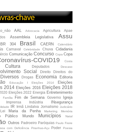
AAL
ão_não
Agricultura
Apae
Advocacia
Assu
Assembleia Legislativa
dos
Brasil
BR 304
CAERN
Calendário
is
Cidadania
Carnaval
Chuva
Celebridade
Concurso
Comunicação
Copa
ércio
Copa
oronavírus-COVID19
Costa
Cultura
Deputados
Descaso
olvimento Social
Direito
Direitos do
Diversos
Economia
Editoria
Drogas
ão
Eleições
Educação I Eleições 2014
es 2014
Eleições 2018
Eleições 2016
Entretenimento
 2020
Eleições 2022
Energia
e
Fim de Semana
Igreja
Governo
Família
INsegurança
Imprensa
Indústria
IR
Irmã Lindalva
Jornalismo
ilidade
Judiciário
Maria da Penha
Lei
Marketing
Memória
Municípios
io Público
Mundo
Natal
ão
Outros
Padroeiro
Paróquias
Paulo Freire
Poder
soa com Deficiência
Piranhas-Açu
Poesia