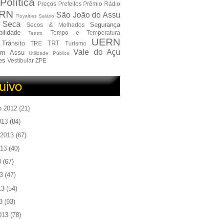
Política
Preços
Prefeitos
Prêmio
Rádio
RN
São João do Assu
Royalties
Salário
Seca
Segurança
Secos & Molhados
ilidade
Tempo e Temperatura
Teatro
UERN
Trânsito
TRT
TRE
Turismo
Vale do Açu
em Assu
Utilidade Pública
es
Vestibular
ZPE
o 2012
(21)
013
(84)
 2013
(67)
013
(40)
3
(67)
3
(47)
13
(54)
3
(93)
013
(78)