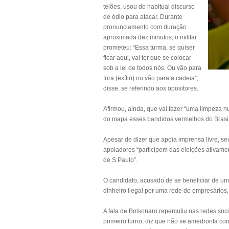
telões, usou do habitual discurso
de ódio para atacar. Durante
pronunciamento com duração
aproximada dez minutos, o militar
prometeu: “Essa turma, se quiser
ficar aqui, vai ter que se colocar
sob a lei de todos nós. Ou vão para
fora (exílio) ou vão para a cadeia”,
disse, se referindo aos opositores.
Afirmou, ainda, que vai fazer “uma limpeza nu
do mapa esses bandidos vermelhos do Brasil”,
Apesar de dizer que apoia imprensa livre, s
apoiadores “participem das eleições ativame
de S.Paulo”.
O candidato, acusado de se beneficiar de u
dinheiro ilegal por uma rede de empresário
A fala de Bolsonaro repercutiu nas redes soc
primeiro turno, diz que não se amedronta com 