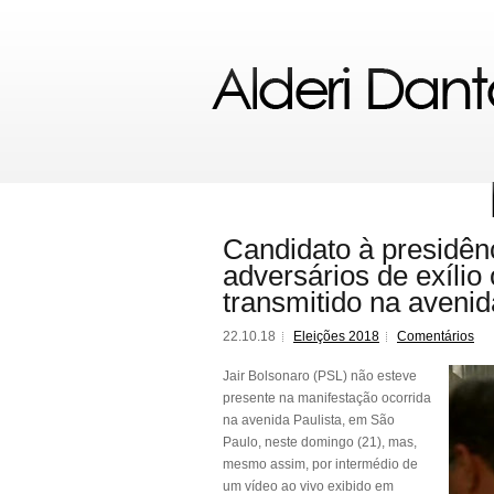
Candidato à presidên
adversários de exílio
transmitido na avenid
22.10.18
Eleições 2018
Comentários
Jair Bolsonaro (PSL) não esteve
presente na manifestação ocorrida
na avenida Paulista, em São
Paulo, neste domingo (21), mas,
mesmo assim, por intermédio de
um vídeo ao vivo exibido em