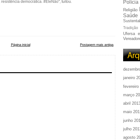
esistência democrática. #EleNão", tuitou.
Polícia
Religião
Saúde
Sustentab
Tradição
Ufersa 
Vereador
Página inicial
Postagem mais antiga
dezembr
janeiro 2
fevereiro
março 2
abril 201
maio 201
junho 20
julho 201
agosto 2