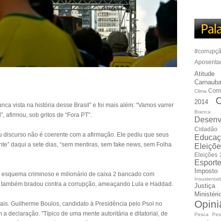
#corrupç
Aposenta
Atitude
Carnauba
Com
Clima
C
2014
nca vista na história desse Brasil” e foi mais além: “Vamos varrer
Branca
 afirmou, sob gritos de “Fora PT”.
Desenv
Cidadão
eu discurso não é coerente com a afirmação. Ele pediu que seus
Educaç
nte” daqui a sete dias, “sem mentiras, sem fake news, sem Folha
Eleiçõ
Eleições
Esport
Imposto
m esquema criminoso e milionário de caixa 2 bancado com
Insustentab
s, também bradou contra a corrupção, ameaçando Lula e Haddad.
Justiça
Ministér
Opini
iais. Guilherme Boulos, candidato à Presidência pelo Psol no
a declaração. "Típico de uma mente autoritária e ditatorial, de
Pesca
Pes