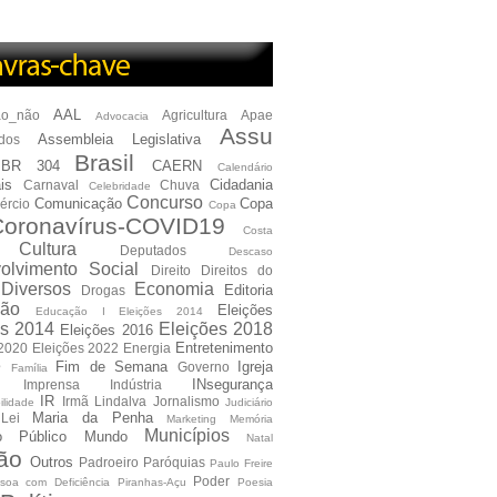
AAL
ão_não
Agricultura
Apae
Advocacia
Assu
Assembleia Legislativa
dos
Brasil
BR 304
CAERN
Calendário
is
Cidadania
Carnaval
Chuva
Celebridade
Concurso
Comunicação
Copa
ércio
Copa
oronavírus-COVID19
Costa
Cultura
Deputados
Descaso
olvimento Social
Direito
Direitos do
Diversos
Economia
Editoria
Drogas
ão
Eleições
Educação I Eleições 2014
es 2014
Eleições 2018
Eleições 2016
Entretenimento
 2020
Eleições 2022
Energia
e
Fim de Semana
Igreja
Governo
Família
INsegurança
Imprensa
Indústria
IR
Irmã Lindalva
Jornalismo
ilidade
Judiciário
Maria da Penha
Lei
Marketing
Memória
Municípios
io Público
Mundo
Natal
ão
Outros
Padroeiro
Paróquias
Paulo Freire
Poder
soa com Deficiência
Piranhas-Açu
Poesia