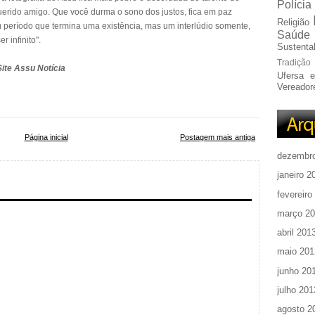
Polícia
rido amigo. Que você durma o sono dos justos, fica em paz
Religião
m período que termina uma existência, mas um interlúdio somente,
Saúde
 infinito".
Sustentab
Tradição
Site Assu Notícia
Ufersa 
Vereador
Página inicial
Postagem mais antiga
dezembr
janeiro 2
fevereiro
março 2
abril 201
maio 201
junho 20
julho 201
agosto 2