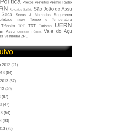
Política
Preços
Prefeitos
Prêmio
Rádio
RN
São João do Assu
Royalties
Salário
Seca
Segurança
Secos & Molhados
ilidade
Tempo e Temperatura
Teatro
UERN
Trânsito
TRT
TRE
Turismo
Vale do Açu
em Assu
Utilidade Pública
es
Vestibular
ZPE
o 2012
(21)
013
(84)
 2013
(67)
013
(40)
3
(67)
3
(47)
13
(54)
3
(93)
013
(78)