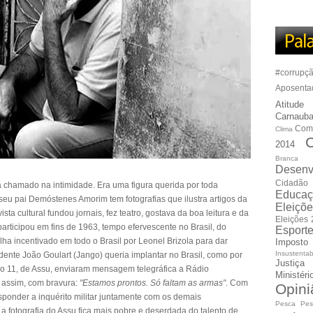
#corrupç
Aposenta
Atitude
Carnauba
Com
Clima
C
2014
Branca
Desenv
Cidadão
 chamado na intimidade. Era uma figura querida por toda
Educaç
seu pai Demóstenes Amorim tem fotografias que ilustra artigos da
Eleiçõ
ista cultural fundou jornais, fez teatro, gostava da boa leitura e da
Eleições
participou em fins de 1963, tempo efervescente no Brasil, do
Esport
ha incentivado em todo o Brasil por Leonel Brizola para dar
Imposto
Insustentab
dente João Goulart (Jango) queria implantar no Brasil, como por
Justiça
do 11, de Assu, enviaram mensagem telegráfica a Rádio
Ministér
 assim, com bravura:
"Estamos prontos. Só faltam as armas"
. Com
Opini
ponder a inquérito militar juntamente com os demais
Pesca
Pes
e a fotografia do Assu fica mais pobre e deserdada do talento de