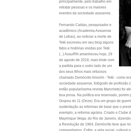
principalmente, pelo trabalho em
retratar pessoas e os maiores
eventos da sociedade assuense.
Fernando Caldas, pesquisador e
acadêmico (Academia Assuense
de Letras), ao noticiar a morte de
Teté escreveu em seu blog alguns
fatos e histórias vividas por Teté:
(...) Assu/RN amanheceu hoje, 29
de agosto de 2018, mais triste com
a partida para o outro lado de um
dos seus filhos mais virtuosos
chamado Demócrito Amorim - Teté - como era
sociedade assuense, fotógrafo de profissão (
então popularíssima revista Manchete) foi ativ
boa prosa. Na política era reservado, porém 
Grupou do 11 (Onze). Era um grupo de guerril
sustentação as reformas de base que o presi
exemplo, a reforma agrária. Criado o Clube 
Mayrinque Veiga, do Rio de Janeiro, dizendo
a Revolução de 1964, Demócrito teve que res
companheiros. Enfim, a vida social, cultural 