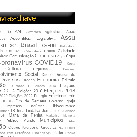
AAL
ão_não
Agricultura
Apae
Advocacia
Assu
Assembleia Legislativa
dos
Brasil
BR 304
CAERN
Calendário
is
Cidadania
Carnaval
Chuva
Celebridade
Concurso
Comunicação
Copa
ércio
Copa
oronavírus-COVID19
Costa
Cultura
Deputados
Descaso
olvimento Social
Direito
Direitos do
Diversos
Economia
Editoria
Drogas
ão
Eleições
Educação I Eleições 2014
es 2014
Eleições 2018
Eleições 2016
Entretenimento
 2020
Eleições 2022
Energia
e
Fim de Semana
Igreja
Governo
Família
INsegurança
Imprensa
Indústria
IR
Irmã Lindalva
Jornalismo
ilidade
Judiciário
Maria da Penha
Lei
Marketing
Memória
Municípios
io Público
Mundo
Natal
ão
Outros
Padroeiro
Paróquias
Paulo Freire
Poder
soa com Deficiência
Piranhas-Açu
Poesia